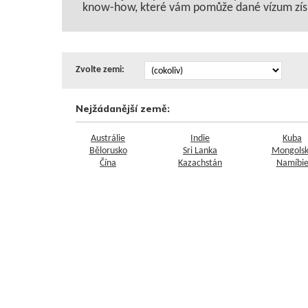
know-how, které vám pomůže dané vízum zís
Zvolte zemi:
Nejžádanější země:
Austrálie
Indie
Kuba
Bělorusko
Sri Lanka
Mongols
Čína
Kazachstán
Namíbi