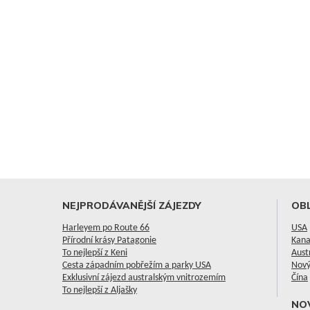
NEJPRODÁVANĚJŠÍ ZÁJEZDY
OBL
Harleyem po Route 66
USA
Přírodní krásy Patagonie
Kan
To nejlepší z Keni
Aust
Cesta západním pobřežím a parky USA
Nový
Exklusivní zájezd australským vnitrozemím
Čína
To nejlepší z Aljašky
NO