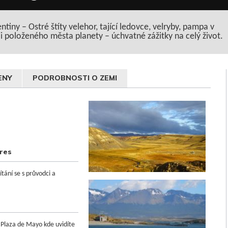
tiny – Ostré štíty velehor, tající ledovce, velryby, pampa v
ji položeného města planety – úchvatné zážitky na celý život.
ENY
PODROBNOSTI O ZEMI
ires
tání se s průvodci a
 Plaza de Mayo kde uvidíte