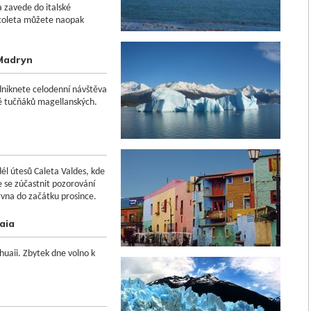
a zavede do italské
ecoleta můžete naopak
 Madryn
odniknete celodenní návštěva
ě tučňáků magellanských.
él útesů Caleta Valdes, kde
 se zúčastnit pozorování
ervna do začátku prosince.
aia
shuaii. Zbytek dne volno k