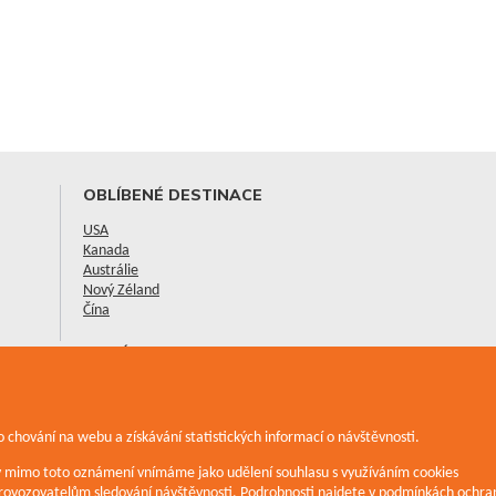
OBLÍBENÉ DESTINACE
USA
Kanada
Austrálie
Nový Zéland
Čína
NOVÉ CESTOPISY
Vánoce a Nový rok v Austrálii
Moje cesta do New Yorku
Národní parky Alberty - Banff a Jasper
 chování na webu a získávání statistických informací o návštěvnosti.
Zobrazit všechny cestopisy
iv mimo toto oznámení vnímáme jako udělení souhlasu s využíváním cookies
ovozovatelům sledování návštěvnosti. Podrobnosti najdete v
podmínkách ochran