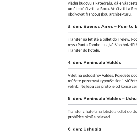
vládní budovu a katedrálu, dále vás cest
umělecké čtvrti La Boca. Ve čtvrti La R
obdivovat francouzskou architekturu.
3. den: Buenos Aires – Puerto
Transfer na letiště a odlet do Trelew. P
mysu Punta Tombo – největšího hnízdišt
Transfer do hotelu.
4. den: Peninsula Valdés
Výlet na poloostrov Valdes. Pojedete pod
můžete pozorovat rypouše sloní. Můžete
velryb. Nejlepší čas proto je od konce č
5. den: Peninsula Valdes – Ushu
Transfer z hotelu na letiště a odlet do U
prohlídce okolí a relaxaci.
6. den: Ushuaia