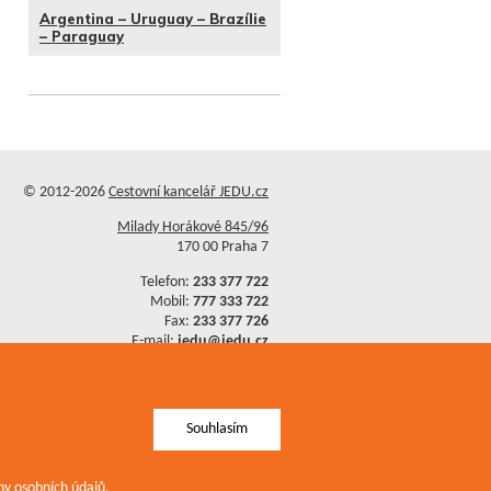
Argentina – Uruguay – Brazílie
– Paraguay
© 2012-2026
Cestovní kancelář JEDU.cz
Milady Horákové 845/96
170 00 Praha 7
Telefon:
233 377 722
Mobil:
777 333 722
Fax:
233 377 726
E-mail:
jedu@jedu.cz
Ochrana osobních údajů
Mapa stránek
Souhlasím
y osobních údajů
.