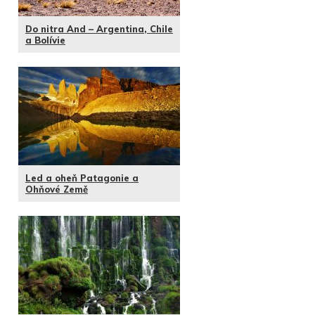
Do nitra And – Argentina, Chile
a Bolívie
Led a oheň Patagonie a
Ohňové Země