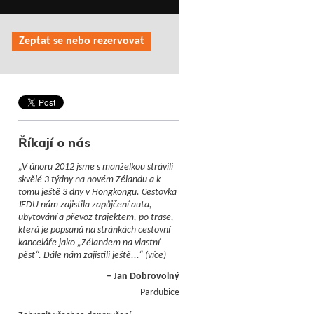
Zeptat se nebo rezervovat
Říkají o nás
„V únoru 2012 jsme s manželkou strávili
skvělé 3 týdny na novém Zélandu a k
tomu ještě 3 dny v Hongkongu. Cestovka
JEDU nám zajistila zapůjčení auta,
ubytování a převoz trajektem, po trase,
která je popsaná na stránkách cestovní
kanceláře jako „Zélandem na vlastní
pěst“. Dále nám zajistili ještě...“
(více)
– Jan Dobrovolný
Pardubice