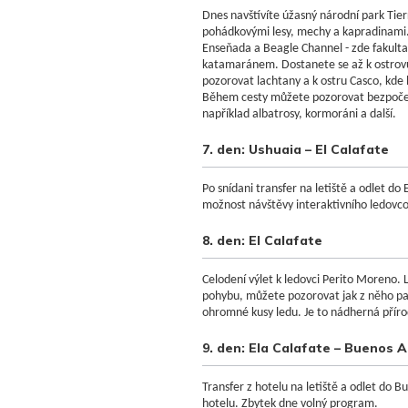
Dnes navštívíte úžasný národní park Tier
pohádkovými lesy, mechy a kapradinami. 
Enseňada a Beagle Channel - zde fakult
katamaránem. Dostanete se až k ostrov
pozorovat lachtany a k ostru Casco, kde 
Během cesty můžete pozorovat bezpočet
například albatrosy, kormoráni a další.
7. den: Ushuaia – El Calafate
Po snídani transfer na letiště a odlet do 
možnost návštěvy interaktivního ledov
8. den: El Calafate
Celodení výlet k ledovci Perito Moreno.
pohybu, můžete pozorovat jak z něho pad
ohromné kusy ledu. Je to nádherná příro
9. den: Ela Calafate – Buenos A
Transfer z hotelu na letiště a odlet do B
hotelu. Zbytek dne volný program.