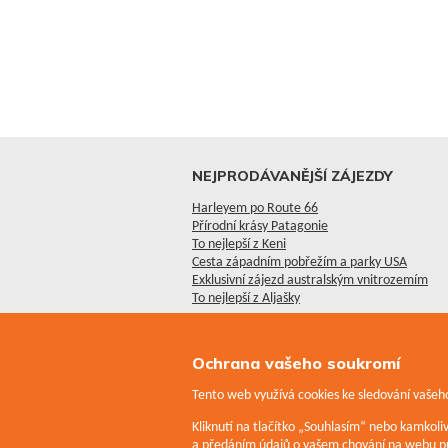
NEJPRODÁVANĚJŠÍ ZÁJEZDY
Harleyem po Route 66
Přírodní krásy Patagonie
To nejlepší z Keni
Cesta západním pobřežím a parky USA
Exklusivní zájezd australským vnitrozemím
To nejlepší z Aljašky
Ochrana vašeho soukromí
Tento web využívá cookies ke sledování vašeho
Kliknutí na tlačítko „Souhlasím“ nebo kamkol
a předáním údajů o vašem chování na webu pr