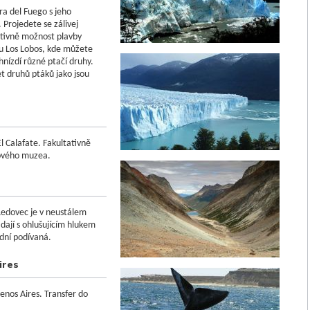
ra del Fuego s jeho
Projedete se zálivej
ativně možnost plavby
u Los Lobos, kde můžete
hnízdí různé ptačí druhy.
 druhů ptáků jako jsou
El Calafate. Fakultativně
cového muzea.
 Ledovec je v neustálem
ají s ohlušujícím hlukem
dní podívaná.
ires
uenos Aires. Transfer do