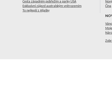
Cesta západním pobřežím a parky USA
Nový
Exklusivní zájezd australským vnitrozemím
Čína
To nejlepší z Aljašky
NO
Váno
Moje
Náro
Zobr