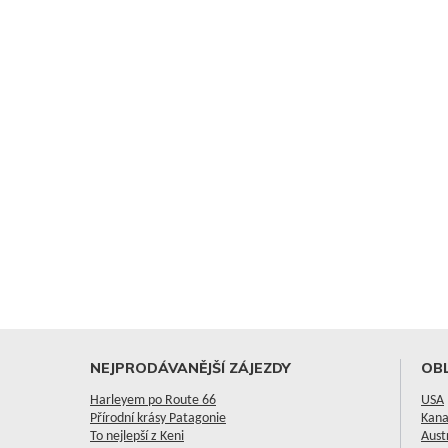
NEJPRODÁVANĚJŠÍ ZÁJEZDY
OBL
Harleyem po Route 66
USA
Přírodní krásy Patagonie
Kan
To nejlepší z Keni
Aust