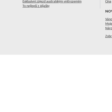
Exklusivní zájezd australským vnitrozemím
Čína
To nejlepší z Aljašky
NO
Váno
Moje
Náro
Zobr