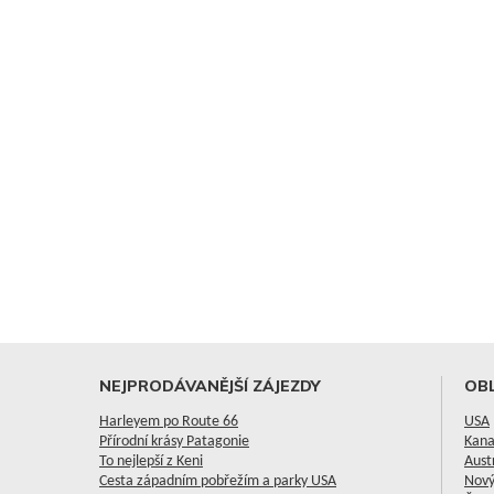
NEJPRODÁVANĚJŠÍ ZÁJEZDY
OBL
Harleyem po Route 66
USA
Přírodní krásy Patagonie
Kan
To nejlepší z Keni
Aust
Cesta západním pobřežím a parky USA
Nový