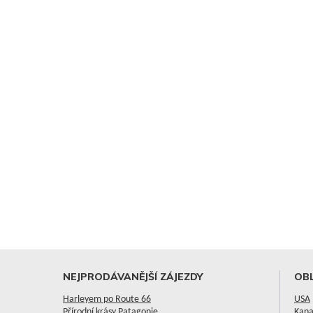
NEJPRODÁVANĚJŠÍ ZÁJEZDY
OBL
Harleyem po Route 66
USA
Přírodní krásy Patagonie
Kan