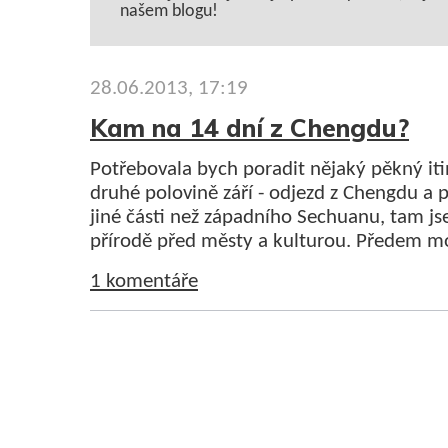
našem blogu!
28.06.2013, 17:19
Kam na 14 dní z Chengdu?
Potřebovala bych poradit nějaký pěkný iti
druhé polovině září - odjezd z Chengdu a 
jiné části než západního Sechuanu, tam js
přírodě před městy a kulturou. Předem moc
1 komentáře