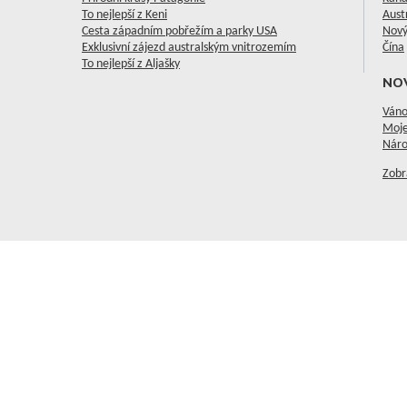
To nejlepší z Keni
Aust
Cesta západním pobřežím a parky USA
Nový
Exklusivní zájezd australským vnitrozemím
Čína
To nejlepší z Aljašky
NO
Váno
Moje
Náro
Zobr