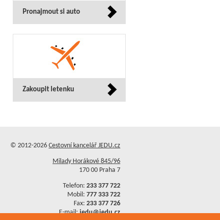
Pronajmout si auto
Zakoupit letenku
© 2012-2026
Cestovní kancelář JEDU.cz
Milady Horákové 845/96
170 00 Praha 7
Telefon:
233 377 722
Mobil:
777 333 722
Fax:
233 377 726
E-mail:
jedu@jedu.cz