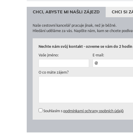
CHCI, ABYSTE MI NAŠLI ZÁJEZD
CHCI SI 
Naše cestovní kancelář pracuje jinak, než je běžné.
Hledání uděláme za vás. Napište nám, kam se chcete podíva
Nechte nám svůj kontakt - ozveme se vám do 2 hodin 
Vaše jméno:
E-mail:
O co máte zájem?
Souhlasím s
podmínkami ochrany osobních údajů