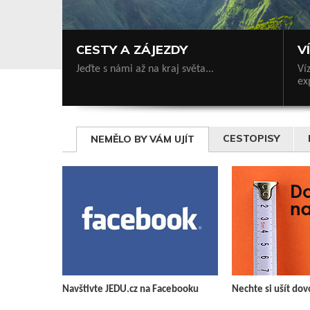
CESTY A ZÁJEZDY
V
Jeďte s námi až na kraj světa...
Ví
ex
CESTOPISY
NEMĚLO BY VÁM UJÍT
Navštivte JEDU.cz na Facebooku
Nechte si ušít do