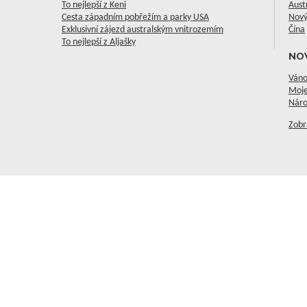
To nejlepší z Keni
Aust
Cesta západním pobřežím a parky USA
Nový
Exklusivní zájezd australským vnitrozemím
Čína
To nejlepší z Aljašky
NO
Váno
Moje
Náro
Zobr