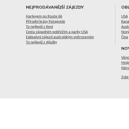
NEJPRODÁVANĚJŠÍ ZÁJEZDY
OBL
Harleyem po Route 66
USA
Přírodní krásy Patagonie
Kan
To nejlepší z Keni
Aust
Cesta západním pobřežím a parky USA
Nový
Exklusivní zájezd australským vnitrozemím
Čína
To nejlepší z Aljašky
NO
Váno
Moje
Náro
Zobr