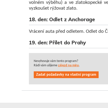
volném výběhu) a ve zlatokopecké v
vyzkoušet rýžovat zlato.
18. den: Odlet z Anchorage
Vrácení auta před odletem. Odlet do Č
19. den: Přílet do Prahy
Nevyhovuje vám tento program?
Rádi vám ušijeme
zájezd na míru
.
Zadat požadavky na vlastní program