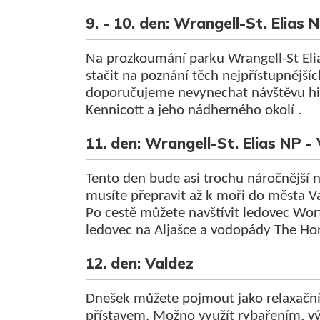
9. - 10. den: Wrangell-St. Elias 
Na prozkoumání parku Wrangell-St Elia
stačit na poznání těch nejpřístupnějších
doporučujeme nevynechat návštěvu hi
Kennicott a jeho nádherného okolí .
11. den: Wrangell-St. Elias NP -
Tento den bude asi trochu náročnější 
musíte přepravit až k moři do města Va
Po cestě můžete navštívit ledovec Wort
ledovec na Aljašce a vodopády The Hors
12. den: Valdez
Dnešek můžete pojmout jako relaxační
přístavem. Možno využít rybařením, vý