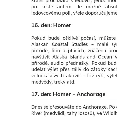
kratší procházku k ledovci, jehož moh
po cestě autem. Je možné absolv
ledovcovému poli, vřele doporučujeme
16. den: Homer
Pokud bude ošklivé počasí, můžete 
Alaskan Coastal Studies – malé s
přírodě, film o ptácích, značená p
navštívit Alaska Islands and Ocean V
přírodě, audio přednášky. Pokud bud
udělat výlet přes záliv do zátoky 
volnočasových aktivit – lov ryb, výle
medvědy, treky atd.
17. den: Homer - Anchorage
Dnes se přesouváte do Anchorage. Po 
River (medvědi, tahy lososů), ve Wildli