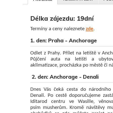
Délka zájezdu: 19dní
Termíny a ceny naleznete
zde
.
1. den: Praha - Anchorage
Odlet z Prahy. Přílet na letiště v Anc
Půjčení auta na letišti a ubyto
aklimatizace, procházka po městě či n
2. den: Anchorage - Denali
Dnes Vás čeká cesta do národního
Denali. Po cestě doporučujeme zast
Iditarod centru ve Wasille, věno
psím musherům. Kromě návštěvy m