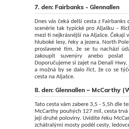
7. den: Fairbanks - Glennallen
Dnes vás čeká delší cesta z Fairbanks
scenérie tak typické pro Aljašku – R
mezi ti nejkrásnější na Aljašce. Čekaj
hluboké lesy, řeky a jezera. North Pol
proslavené tím, že se tu nachází ú
zakoupit suvenýry anebo poslat 
Doporučujeme si zajet na Denali Hwy, 
a možná by se dalo říct, že co se tý
cesta na Aljašce.
8. den: Glennallen – McCarthy (W
Tato cesta vám zabere 3,5 - 5,5h dle te
McCarthy pouhých 127 mil, cesta trvá
její druhé poloviny. Uvidíte řeku McCar
zchátralými mosty podél cesty, ledovce