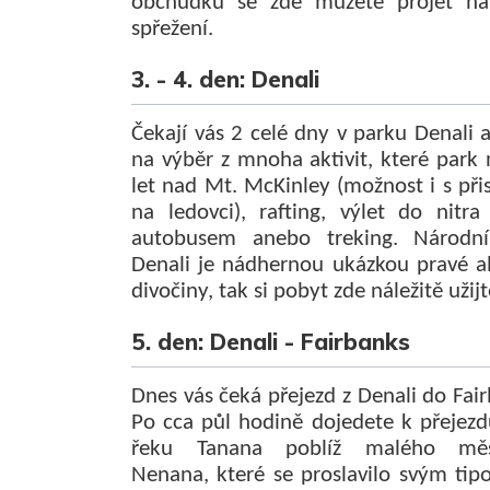
obchůdků se zde můžete projet n
spřežení.
3. - 4. den: Denali
Čekají vás 2 celé dny v parku Denali 
na výběr z mnoha aktivit, které park 
let nad Mt. McKinley (možnost i s při
na ledovci), rafting, výlet do nitra
autobusem anebo treking. Národn
Denali je nádhernou ukázkou pravé al
divočiny, tak si pobyt zde náležitě užijt
5. den: Denali - Fairbanks
Dnes vás čeká přejezd z Denali do Fai
Po cca půl hodině dojedete k přejezd
řeku Tanana poblíž malého měs
Nenana, které se proslavilo svým tip