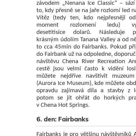
závodem „Nenana Ice Classic“ – sází
to, kdy přesně se na jaře rozlomí led n
Vítěz (tedy ten, kdo nejpřesněji o
moment rozlomení ledu) vy
desetitisíce dolarů. Následuje p
krásným údolím Tanana Valley a od něj
to cca 45min do Fairbanks. Pokud při
do Fairbank už na odpoledne, doporu
návštěvu Chena River Recreation Ar
cestě jsou velmi často k vidění losi
můžete nejdříve navštívit muzeu
(Aurora Ice Museum), kde můžete obd
opravdu zajímavá díla a stavby z 
potom se jít ohřát do horkých p
v Chena Hot Springs.
6. den: Fairbanks
Fairbanks je pro většinu návštěvníků 