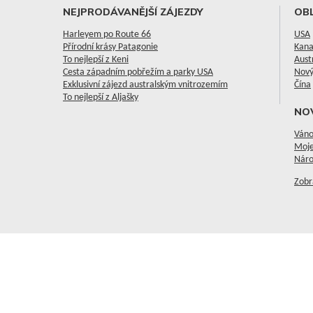
NEJPRODÁVANĚJŠÍ ZÁJEZDY
OBL
Harleyem po Route 66
USA
Přírodní krásy Patagonie
Kan
To nejlepší z Keni
Aust
Cesta západním pobřežím a parky USA
Nový
Exklusivní zájezd australským vnitrozemím
Čína
To nejlepší z Aljašky
NO
Váno
Moje
Náro
Zobr