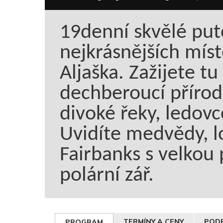
19denní skvělé put
nejkrásnějších mís
Aljaška. Zažijete t
dechberoucí přírod
divoké řeky, ledovc
Uvidíte medvědy, l
Fairbanks s velkou
polární zář.
TERMÍNY A CENY
PODR
PROGRAM