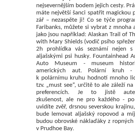
nejsevernějším bodem jejich cesty. Pr
máte největší šanci spatřit magickou 
zář – nezaspěte ji! Co se týče progr
Faribanks, můžete si vybrat z mnoha a
jako jsou například: Alaskan Trail of Th
with Mary Shields (vodič psího spřežení
2h prohlídka vás seznámí nejen s 
aljašskými psi husky. Fountainhead A
Auto Museum - museum histori
amerických aut. Polární kruh - 
k polárnímu kruhu hodnotí mnoho lid
tzv. „must see“, určitě to ale záleží na
preferencích. Je to jistě auten
zkušenost, ale ne pro každého - po
uvidíte zvěř, drsnou severskou krajinu
bude lemovat aljašský ropovod a míj
budou obrovské náklaďáky z ropných 
v Prudhoe Bay.