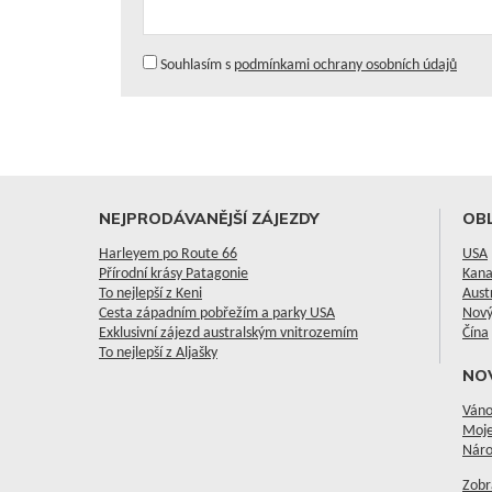
Souhlasím s
podmínkami ochrany osobních údajů
NEJPRODÁVANĚJŠÍ ZÁJEZDY
OBL
Harleyem po Route 66
USA
Přírodní krásy Patagonie
Kan
To nejlepší z Keni
Aust
Cesta západním pobřežím a parky USA
Nový
Exklusivní zájezd australským vnitrozemím
Čína
To nejlepší z Aljašky
NO
Váno
Moje
Náro
Zobr