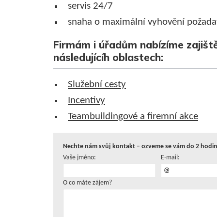
servis 24/7
snaha o maximální vyhovění požada
Firmám i úřadům nabízíme zajiště
následujícíh oblastech:
Služební cesty
Incentivy
Teambuildingové a firemní akce
Nechte nám svůj kontakt – ozveme se vám do 2 hodin 
Vaše jméno:
E-mail:
O co máte zájem?