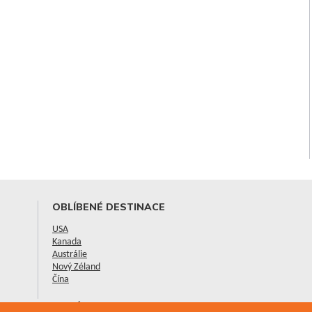
OBLÍBENÉ DESTINACE
USA
Kanada
Austrálie
Nový Zéland
Čína
NOVÉ CESTOPISY