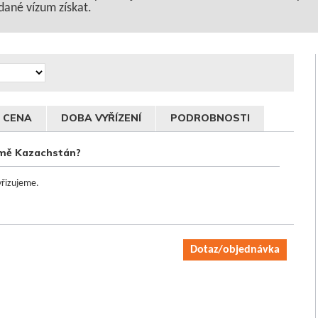
ané vízum získat.
CENA
DOBA VYŘÍZENÍ
PODROBNOSTI
země Kazachstán?
yřizujeme.
Dotaz/objednávka