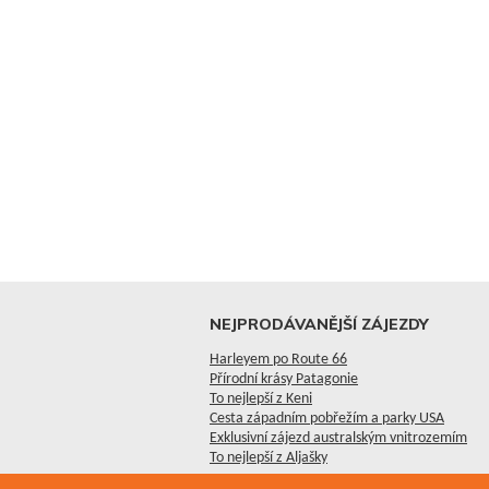
NEJPRODÁVANĚJŠÍ ZÁJEZDY
Harleyem po Route 66
Přírodní krásy Patagonie
To nejlepší z Keni
Cesta západním pobřežím a parky USA
Exklusivní zájezd australským vnitrozemím
To nejlepší z Aljašky