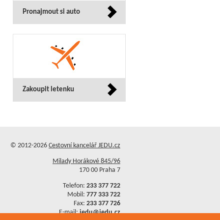
Pronajmout si auto
Zakoupit letenku
© 2012-2026
Cestovní kancelář JEDU.cz
Milady Horákové 845/96
170 00 Praha 7
Telefon:
233 377 722
Mobil:
777 333 722
Fax:
233 377 726
E-mail:
jedu@jedu.cz