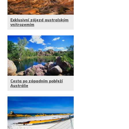
Exklusivní zájezd australským
vnitrozemím
Cesta po západním pobřeží
Austrálie