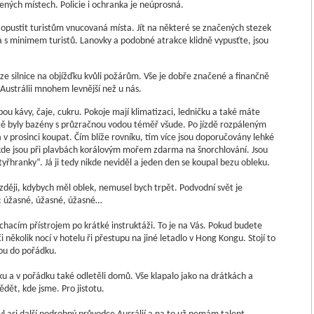
ých místech. Policie i ochranka je neúprosná.
o opustit turistům vnucovaná místa. Jít na některé se značených stezek
a s minimem turistů. Lanovky a podobné atrakce klidně vypusťte, jsou
 ze silnice na objížďku kvůli požárům. Vše je dobře značené a finančně
 Austrálii mnohem levnější než u nás.
ou kávy, čaje, cukru. Pokoje mají klimatizaci, ledničku a také máte
stě byly bazény s průzračnou vodou téměř všude. Po jízdě rozpáleným
v prosinci koupat. Čím blíže rovníku, tím více jsou doporučovány lehké
ěkde jsou při plavbách korálovým mořem zdarma na šnorchlování. Jsou
ranky“. Já ji tedy nikde neviděl a jeden den se koupal bezu obleku.
 později, kdybych měl oblek, nemusel bych trpět. Podvodní svět je
: úžasné, úžasné, úžasné…
chacím přístrojem po krátké instruktáži. To je na Vás. Pokud budete
několik nocí v hotelu ři přestupu na jiné letadlo v Hong Kongu. Stojí to
tou do pořádku.
ádku a v pořádku také odletěli domů. Vše klapalo jako na drátkách a
ět, kde jsme. Pro jistotu.