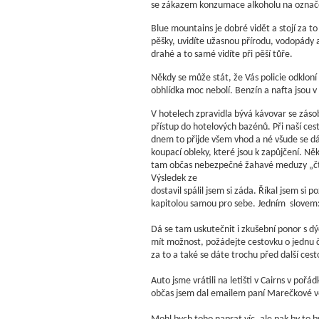
se zákazem konzumace alkoholu na označen
Blue mountains je dobré vidět a stojí za t
pěšky, uvidíte užasnou přírodu, vodopády 
drahé a to samé vidíte při pěší tůře.
Někdy se může stát, že Vás policie odkloní
obhlídka moc nebolí. Benzín a nafta jsou v
V hotelech zpravidla bývá kávovar se zásob
přístup do hotelových bazénů. Při naší ce
dnem to přijde všem vhod a né všude se dá 
koupací obleky, které jsou k zapůjčení. N
tam občas nebezpečné žahavé meduzy „čtyřh
Výsledek ze
dostavil spálil jsem si záda. Říkal jsem si
kapitolou samou pro sebe. Jedním slovem
Dá se tam uskutečnit i zkušební ponor s dý
mít možnost, požádejte cestovku o jednu či 
za to a také se dáte trochu před další ces
Auto jsme vrátili na letišti v Cairns v poř
občas jsem dal emailem paní Marečkové věd