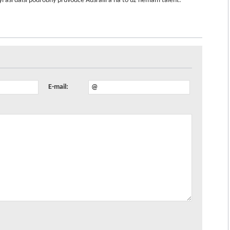
yl asi další podrobný průvodce Ausrálií a na to už nemám talent.
E-mail: