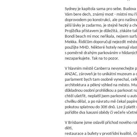
Sydney je kapitola sama pro sebe. Budova 
Vám bere dech, známý most - místní mu říka
doprovodem po konstrukci, ale pro našince
pěší lávky je zadarmo, je stejně hezký a chc
Projížďka přístavem je důležitá, získáte t
Bondi beach mi moc neříkala, nejsem surfa
Mekka. Řidičům doporučuji nejezdit měst
použijte MHD. Některé hotely nemají vlast
s poměrně drahým parkováním v hlídaných 
nezaparkujete. Tak na to pozor.
V hlavním městě Canberra nevynechejte p
ANZAC, zároveň je to unikátní muzeum a 
parlament bych tam osobně vynechal, ce
architektura a pěkný výhled na město. Mu
důkladnou osobní prohlídkou a parkovat na
chtěl ušetřit, neplatil jsem parkovné u au
chvilku dělal, a po návratu mě čekal papír
pokutou splatnou do 30ti dnů. Lze ji platit
pořídíte dva luxusní obědy či večeře včetně 
V Brisbane jsme oslavili příchod nového ro
děti,
restaurace a bufety v prvotřídní kvalitě, 