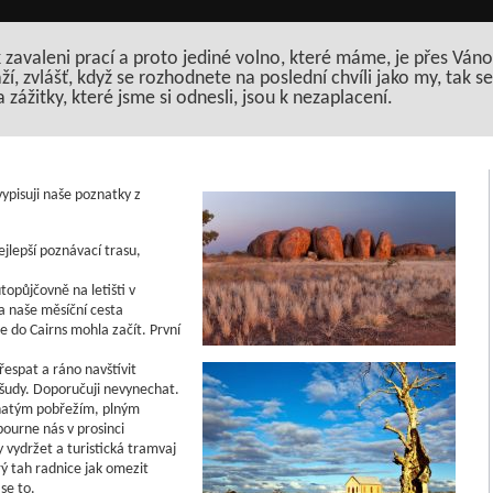
k zavaleni prací a proto jediné volno, které máme, je přes Váno
ží, zvlášť, když se rozhodnete na poslední chvíli jako my, tak
zážitky, které jsme si odnesli, jsou k nezaplacení.
vypisuji naše poznatky z
lepší poznávací trasu,
topůjčovně na letišti v
a naše měsíční cesta
 do Cairns mohla začít. První
přespat a ráno navštívit
šudy. Doporučuji nevynechat.
lnatým pobřežím, plným
ourne nás v prosinci
y vydržet a turistická tramvaj
 tah radnice jak omezit
se to.