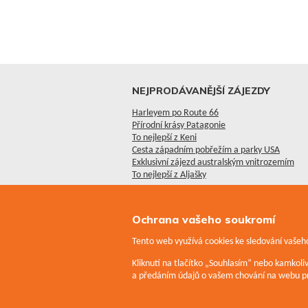
NEJPRODÁVANĚJŠÍ ZÁJEZDY
Harleyem po Route 66
Přírodní krásy Patagonie
To nejlepší z Keni
Cesta západním pobřežím a parky USA
Exklusivní zájezd australským vnitrozemím
To nejlepší z Aljašky
Ochrana vašeho soukromí
Tento web využívá cookies ke sledování vašeho
Kliknutí na tlačítko „Souhlasím“ nebo kamkol
a předáním údajů o vašem chování na webu pr