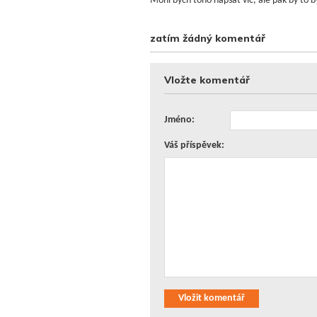
Mohl bych toho napsat víc, ale pak by to b
zatím žádný komentář
Vložte komentář
Jméno:
Váš příspěvek:
Vložit komentář