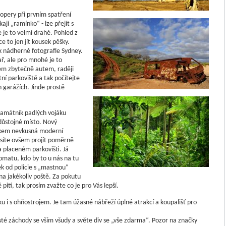
opery při prvním spatření
jí „ramínko“ - lze přejít s
 je to velmi drahé. Pohled z
e to jen jít kousek pěšky.
ak nádherné fotografie Sydney.
ř, ale pro mnohé je to
em zbytečně autem, raději
ní parkoviště a tak počítejte
garážích. Jinde prostě
amátník padlých vojáku
důstojné místo. Nový
lkem nevkusná moderní
síte ovšem projít poměrně
 placeném parkovišti. Já
tomatu, kdo by to u nás na tu
ek od policie s „mastnou“
 na jakékoliv poště. Za pokutu
pití, tak prosím zvažte co je pro Vás lepší.
ku i s ohňostrojem. Je tam úžasné nábřeží úplné atrakcí a koupališť pro
čisté záchody se vším všudy a světe div se „vše zdarma“. Pozor na značky