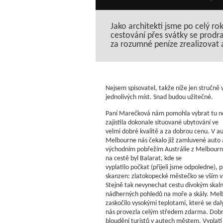
Jako architekti jsme po celý ro
cestování přes svátky se prodra
za rozumné peníze zrealizovat a 
Nejsem spisovatel, takže níže jen stručně 
jednolivých míst. Snad budou užitečné.
Paní Marečková nám pomohla vybrat tu nej
zajistila dokonale situované ubytování ve
velmi dobré kvalitě a za dobrou cenu. V au
Melbourne nás čekalo již zamluvené auto 
východním pobřežím Austrálie z Melbourne
na cestě byl Balarat, kde se
vyplatilo počkat (přijeli jsme odpoledne), 
skanzen: zlatokopecké městečko se vším v
Stejně tak nevynechat cestu divokým ska
nádherných pohledů na moře a skály. Melb
zaskočilo vysokými teplotami, které se dal
nás provezla celým středem zdarma. Dobrý
bloudění turistů v autech městem. Vyplatí 