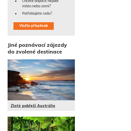
Chcete dopočit nějaké
místo nebo zemi?
Potřebujete radu?
Vložte příspěvek
Jiné poznávací zájezdy
do zvolené destinace
Zlaté pobřeží Austrálie