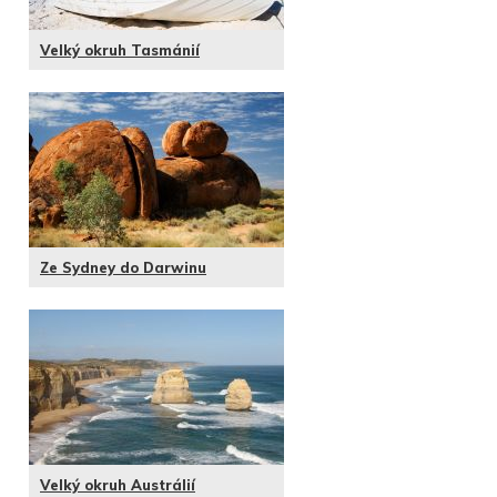
Velký okruh Tasmánií
Ze Sydney do Darwinu
Velký okruh Austrálií