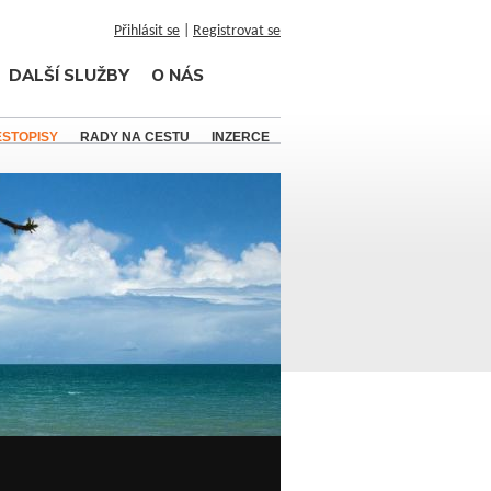
Přihlásit se
|
Registrovat se
DALŠÍ SLUŽBY
O NÁS
ESTOPISY
RADY NA CESTU
INZERCE