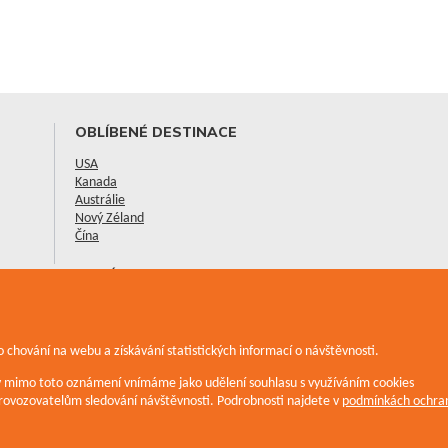
OBLÍBENÉ DESTINACE
USA
Kanada
Austrálie
Nový Zéland
Čína
NOVÉ CESTOPISY
Vánoce a Nový rok v Austrálii
Moje cesta do New Yorku
Národní parky Alberty - Banff a Jasper
 chování na webu a získávání statistických informací o návštěvnosti.
Zobrazit všechny cestopisy
iv mimo toto oznámení vnímáme jako udělení souhlasu s využíváním cookies
ovozovatelům sledování návštěvnosti. Podrobnosti najdete v
podmínkách ochran