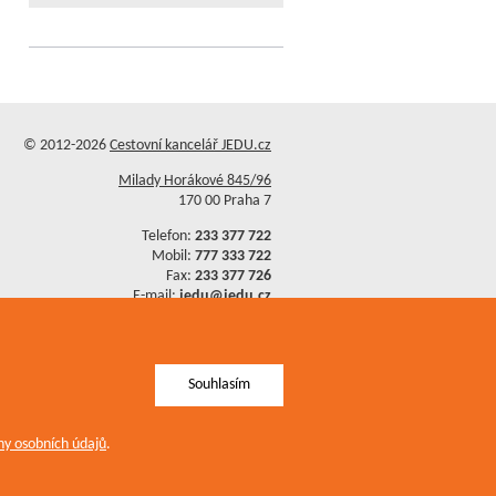
© 2012-2026
Cestovní kancelář JEDU.cz
Milady Horákové 845/96
170 00 Praha 7
Telefon:
233 377 722
Mobil:
777 333 722
Fax:
233 377 726
E-mail:
jedu@jedu.cz
Ochrana osobních údajů
Mapa stránek
Souhlasím
y osobních údajů
.