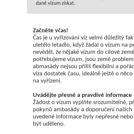
dané vízum získat.
Začněte včas!
Čas je u vyřizování víz velmi důležitý f
uletělo letadlo, když žádal o vízum na p
nevěděl, že nějaké vízum do cílové zem
potřebujeme vízum, jsou země problemat
abmasády nejsou příliš flexibilní a pořá
víza dostatek času, ideálně ještě o něco
na vyřízení.
Uvádějte přesné a pravdivé informace
Žádost o vízum vyplňte srozumitelně, př
pokynů ambasády a doporučení našich s
uvedené informace byly nepřesné nebo
být uděleno.