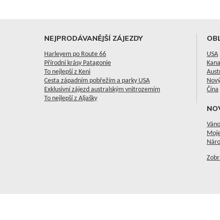
NEJPRODÁVANĚJŠÍ ZÁJEZDY
OBL
Harleyem po Route 66
USA
Přírodní krásy Patagonie
Kan
To nejlepší z Keni
Aust
Cesta západním pobřežím a parky USA
Nový
Exklusivní zájezd australským vnitrozemím
Čína
To nejlepší z Aljašky
NO
Váno
Moje
Náro
Zobr