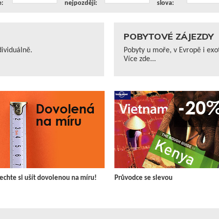
e:
nejpozději:
slova:
POBYTOVÉ ZÁJEZDY
ividuálně.
Pobyty u moře, v Evropě i exo
Více zde...
echte si ušít dovolenou na míru!
Průvodce se slevou