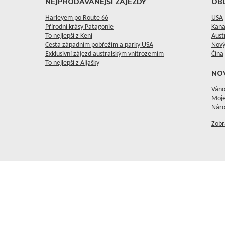
NEJPRODÁVANĚJŠÍ ZÁJEZDY
OBL
Harleyem po Route 66
USA
Přírodní krásy Patagonie
Kan
To nejlepší z Keni
Aust
Cesta západním pobřežím a parky USA
Nový
Exklusivní zájezd australským vnitrozemím
Čína
To nejlepší z Aljašky
NO
Váno
Moje
Náro
Zobr