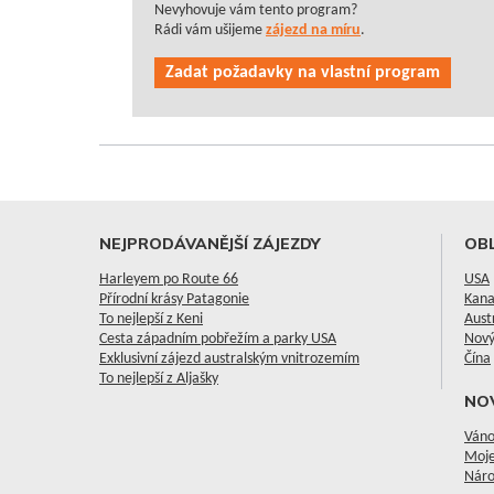
Nevyhovuje vám tento program?
Rádi vám ušijeme
zájezd na míru
.
Zadat požadavky na vlastní program
NEJPRODÁVANĚJŠÍ ZÁJEZDY
OBL
Harleyem po Route 66
USA
Přírodní krásy Patagonie
Kan
To nejlepší z Keni
Aust
Cesta západním pobřežím a parky USA
Nový
Exklusivní zájezd australským vnitrozemím
Čína
To nejlepší z Aljašky
NO
Váno
Moje
Náro