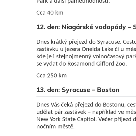
Park a další pamětihodnosti.
Cca 40 km
12. den: Niagárské vodopády – 
Dnes krátký přejezd do Syracuse. Cesto
zastávku u jezera Oneida Lake či u mě
kde je i stejnojmenný volnočasový pa
se vydat do Rosamond Gifford Zoo.
Cca 250 km
13. den: Syracuse – Boston
Dnes Vás čeká přejezd do Bostonu, cest
udělat pár zastávek – například ve měs
New York State Capitol. Večer příjezd
nočním městě.