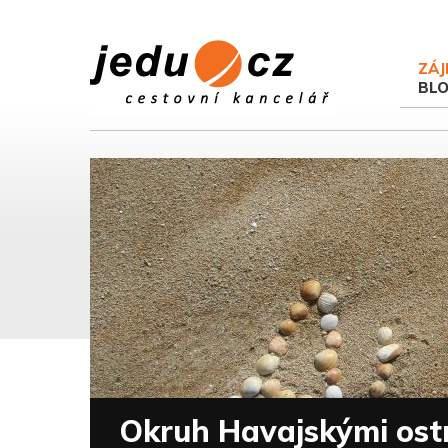
ZÁJ
BL
Okruh Havajskými ost