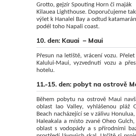
Grotto, gejzír Spouting Horn či maják
Kilauea Lighthouse. Doporučujeme tak
výlet k Hanalei Bay a odtud katamar
podél toho Napali coast.
10. den: Kauai – Maui
Přesun na letiště, vrácení vozu. Přele
Kalului-Maui, vyzvednutí vozu a pře
hotelu.
11.-15. den: pobyt na ostrově M
Během pobytu na ostrově Maui navš
oblast Iao Valley, vyhlášenou pláž 
Beach nacházející se v zálivu Honulua,
Haleakala a místo zvané Oheo Gulch, 
oblast s vodopády a s přírodními ba
prostředí lávových skal. Určitě si pr