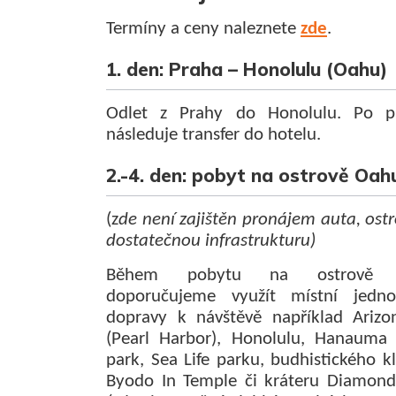
Termíny a ceny naleznete
zde
.
1. den: Praha – Honolulu (Oahu)
Odlet z Prahy do Honolulu. Po př
následuje transfer do hotelu.
2.-4. den: pobyt na ostrově Oah
(z
de není zajištěn pronájem auta, ost
dostatečnou infrastrukturu)
Během pobytu na ostrově 
doporučujeme využít místní jedn
dopravy k návštěvě například Ariz
(Pearl Harbor), Honolulu, Hanauma
park, Sea Life parku, budhistického k
Byodo In Temple či kráteru Diamon