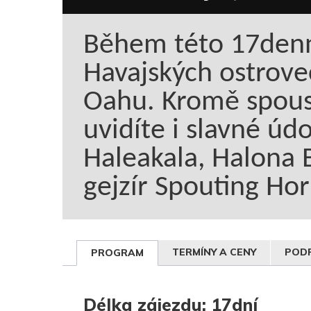
Během této 17denn
Havajských ostrovec
Oahu. Kromě spous
uvidíte i slavné údo
Haleakala, Halona 
gejzír Spouting Hor
TERMÍNY A CENY
PODR
PROGRAM
Délka zájezdu: 17dní