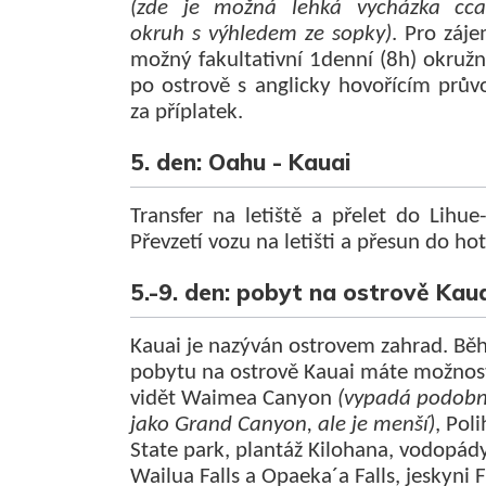
(zde je možná lehká vycházka cc
okruh s výhledem ze sopky)
. Pro záje
možný fakultativní 1denní (8h) okružn
po ostrově s anglicky hovořícím prů
za příplatek.
5. den: Oahu - Kauai
Transfer na letiště a přelet do Lihue
Převzetí vozu na letišti a přesun do hot
5.-9. den: pobyt na ostrově Kau
Kauai je nazýván ostrovem zahrad. B
pobytu na ostrově Kauai máte možnos
vidět Waimea Canyon
(vypadá podob
jako Grand Canyon, ale je menší)
, Poli
State park, plantáž Kilohana, vodopád
Wailua Falls a Opaeka´a Falls, jeskyni 