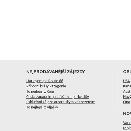
NEJPRODÁVANĚJŠÍ ZÁJEZDY
OBL
Harleyem po Route 66
USA
Přírodní krásy Patagonie
Kan
To nejlepší z Keni
Aust
Cesta západním pobřežím a parky USA
Nový
Exklusivní zájezd australským vnitrozemím
Čína
To nejlepší z Aljašky
NO
Váno
Moje