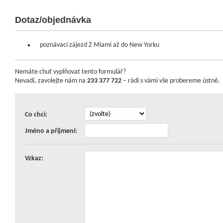
Dotaz/objednávka
poznávací zájezd Z Miami až do New Yorku
Nemáte chuť vyplňovat tento formulář?
Nevadí, zavolejte nám na
233 377 722
– rádi s vámi vše probereme ústně.
Co chci:
Jméno a příjmení:
Vzkaz: