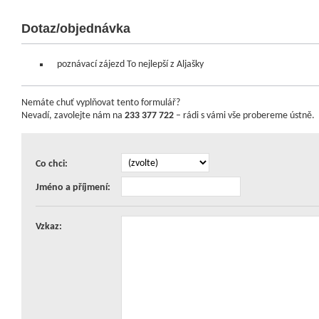
Dotaz/objednávka
poznávací zájezd To nejlepší z Aljašky
Nemáte chuť vyplňovat tento formulář?
Nevadí, zavolejte nám na
233 377 722
– rádi s vámi vše probereme ústně.
Co chci:
Jméno a příjmení:
Vzkaz: