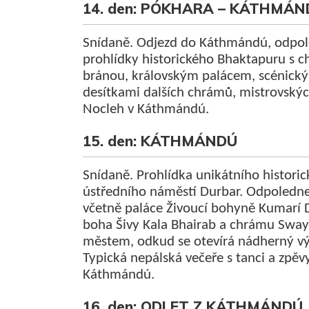
14. den: PÓKHARA – KÁTHMÁN
Snídaně. Odjezd do Káthmándú, odpole
prohlídky historického Bhaktapuru s 
bránou, královským palácem, scénick
desítkami dalších chrámů, mistrovskýc
Nocleh v Káthmándú.
15. den: KÁTHMÁNDÚ
Snídaně. Prohlídka unikátního historic
ústředního náměstí Durbar. Odpoledn
včetně paláce Živoucí bohyně Kumarí D
boha Šivy Kala Bhairab a chrámu Sw
městem, odkud se otevírá nádherný v
Typická nepálská večeře s tanci a zpěv
Káthmándú.
16. den: ODLET Z KÁTHMÁNDÚ