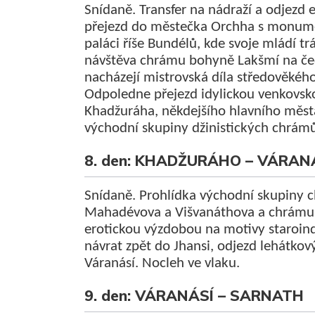
Snídaně. Transfer na nádraží a odjezd
přejezd do městečka Orchha s monum
paláci říše Bundélů, kde svoje mládí tr
návštěva chrámu bohyně Lakšmí na če
nacházejí mistrovská díla středověkéh
Odpoledne přejezd idylickou venkovsk
Khadžuráha, někdejšího hlavního měst
východní skupiny džinistických chrám
8. den: KHADŽURÁHO – VÁRAN
Snídaně. Prohlídka východní skupiny 
Mahadévova a Višvanáthova a chrámu 
erotickou výzdobou na motivy staroin
návrat zpět do Jhansi, odjezd lehátk
Váranásí. Nocleh ve vlaku.
9. den: VÁRANÁSÍ – SARNATH