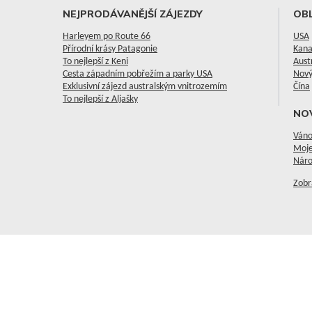
NEJPRODÁVANĚJŠÍ ZÁJEZDY
OBL
Harleyem po Route 66
USA
Přírodní krásy Patagonie
Kan
To nejlepší z Keni
Aust
Cesta západním pobřežím a parky USA
Nový
Exklusivní zájezd australským vnitrozemím
Čína
To nejlepší z Aljašky
NO
Váno
Moje
Náro
Zobr