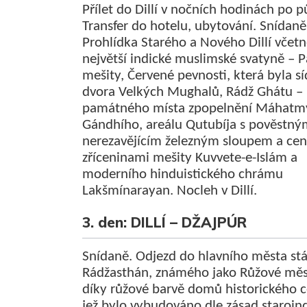
Přílet do Dillí v nočních hodinách po p
Transfer do hotelu, ubytování. Snídaně
Prohlídka Starého a Nového Dillí včet
největší indické muslimské svatyně – P
mešity, Červené pevnosti, která byla s
dvora Velkých Mughalů, Rádž Ghátu –
památného místa zpopelnění Máhatm
Gándhího, areálu Qutubíja s pověstný
nerezavějícím železným sloupem a ce
zříceninami mešity Kuvvete-e-Islám a
moderního hinduistického chrámu
Lakšmínarayan. Nocleh v Dillí.
3. den: DILLÍ – DŽAJPÚR
Snídaně. Odjezd do hlavního města st
Rádžasthán, známého jako Růžové mě
díky růžové barvě domů historického c
jež bylo vybudováno dle zásad staroin