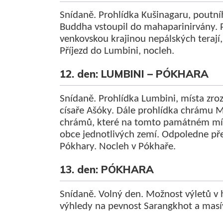
Snídaně. Prohlídka Kušinagaru, poutní
Buddha vstoupil do mahaparinirvány. P
venkovskou krajinou nepálských terají,
Příjezd do Lumbini, nocleh.
12. den: LUMBINI – PÓKHARA
Snídaně. Prohlídka Lumbini, místa zroz
císaře Ašóky. Dále prohlídka chrámu M
chrámů, které na tomto památném mís
obce jednotlivých zemí. Odpoledne pře
Pókhary. Nocleh v Pókhaře.
13. den: PÓKHARA
Snídaně. Volný den. Možnost výletů v 
výhledy na pevnost Sarangkhot a masí