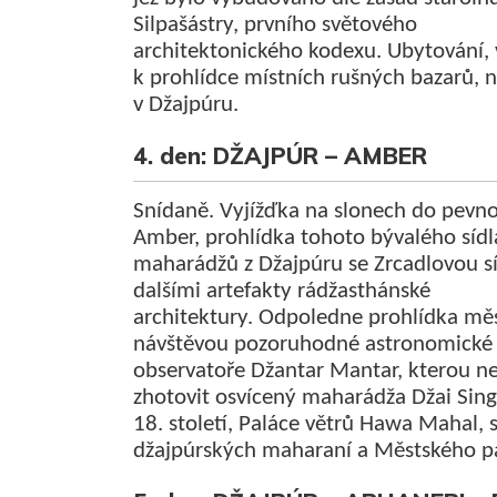
Silpašástry, prvního světového
architektonického kodexu. Ubytování,
k prohlídce místních rušných bazarů, 
v Džajpúru.
4. den: DŽAJPÚR – AMBER
Snídaně. Vyjížďka na slonech do pevno
Amber, prohlídka tohoto bývalého sídl
maharádžů z Džajpúru se Zrcadlovou sí
dalšími artefakty rádžasthánské
architektury. Odpoledne prohlídka měs
návštěvou pozoruhodné astronomické
observatoře Džantar Mantar, kterou n
zhotovit osvícený maharádža Džai Singh
18. století, Paláce větrů Hawa Mahal, s
džajpúrských maharaní a Městského p