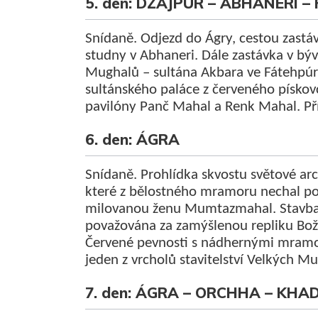
5. den: DŽAJPÚR – ABHANERI –
Snídaně. Odjezd do Ágry, cestou zastá
studny v Abhaneri. Dále zastávka v bý
Mughalů – sultána Akbara ve Fátehpúr 
sultánského paláce z červeného pískov
pavilóny Panč Mahal a Renk Mahal. Pří
6. den: ÁGRA
Snídaně. Prohlídka skvostu světové ar
které z bělostného mramoru nechal pos
milovanou ženu Mumtazmahal. Stavba, p
považována za zamýšlenou repliku Bož
Červené pevnosti s nádhernými mramor
jeden z vrcholů stavitelství Velkých M
7. den: ÁGRA – ORCHHA – KH