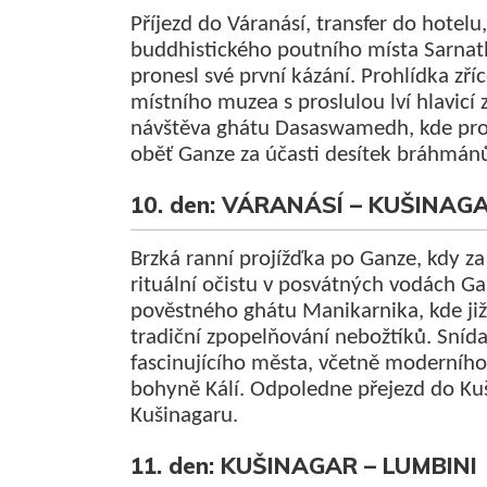
Příjezd do Váranásí, transfer do hotelu
buddhistického poutního místa Sarnat
pronesl své první kázání. Prohlídka zří
místního muzea s proslulou lví hlavicí
návštěva ghátu Dasaswamedh, kde prob
oběť Ganze za účasti desítek bráhmánů
10. den: VÁRANÁSÍ – KUŠINAG
Brzká ranní projížďka po Ganze, kdy za
rituální očistu v posvátných vodách Ga
pověstného ghátu Manikar­nika, kde již 
tra­diční zpopelňování nebožtíků. Sní
fascinujícího města, včetně moderní
bohyně Kálí. Odpoledne přejezd do Kuš
Kušinagaru.
11. den: KUŠINAGAR – LUMBINI