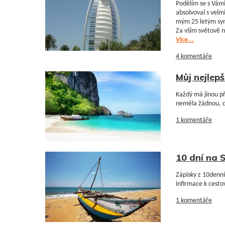
Podělím se s Vámi
absolvoval s vel
mým 25 letým syn
Za vším světově n
Více...
4 komentáře
Můj nejlepš
Každý má jinou př
neměla žádnou, do
1 komentáře
10 dní na 
Zápisky z 10denní
infirmace k cesto
1 komentáře