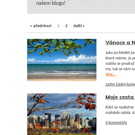
našem blogu!
« předchozí
1
2
další »
Vánoce a N
Jako architekti js
které máme, je př
svátky se prodraží
my, tak se nám na
Více...
zatím žádný kom
Moje cesta
Když se naskytne 
málokdo odolá. A 
4 komentáře