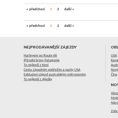
« předchozí
1
2
další »
« předchozí
1
2
další »
NEJPRODÁVANĚJŠÍ ZÁJEZDY
OBL
Harleyem po Route 66
USA
Přírodní krásy Patagonie
Kan
To nejlepší z Keni
Aust
Cesta západním pobřežím a parky USA
Nový
Exklusivní zájezd australským vnitrozemím
Čína
To nejlepší z Aljašky
NO
Váno
Moje
Náro
Zobr