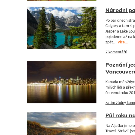
Národní pa
Po pár dnech str
Calgary a tam si p
Jasper a Lake Lou
pojedeme až na k
zpět...
Více...
7 komentářů
Poznání jed
Vancouver
Kanada mě vždyck
milých lidí a přek
červenci roku 20
zatím žádný kom
Půl roku n
Na Aljašku jsme s
Travel. Strávili j