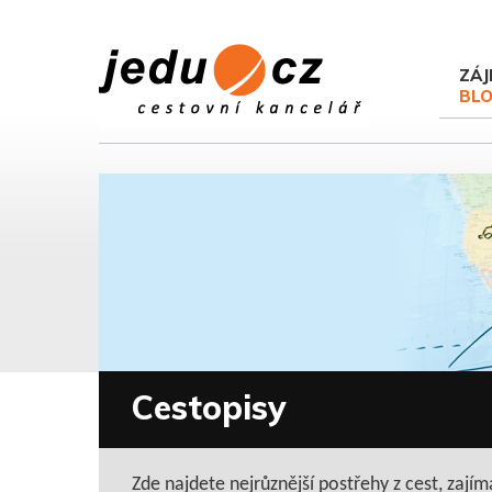
ZÁJ
BL
Cestopisy
Zde najdete nejrůznější postřehy z cest, zajím