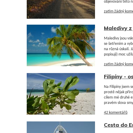
objevování této
zatím žádný kom
Maledivy z 
Maledivy jsou vsk
se šetřením a vyb
na různá úskalí. J
popisuji) moc uži
zatím žádný kom
Filipíny -
Na Filipíny jsem s
prostě nějak přiro
cílem mé druhé ex
pravém slova smys
42 komentářů
Cesta do E