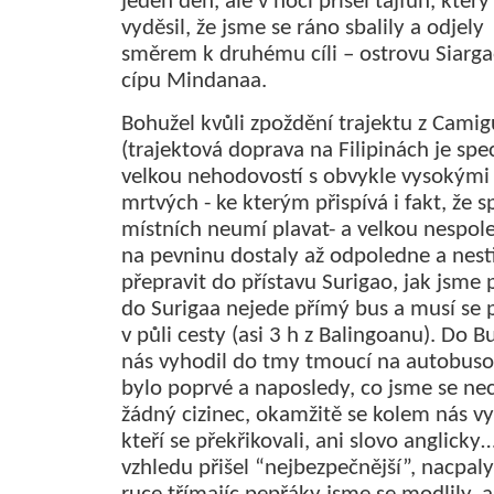
jeden den, ale v noci přišel tajfun, který
vyděsil, že jsme se ráno sbalily a odjely
směrem k druhému cíli – ostrovu Siarga
cípu Mindanaa.
Bohužel kvůli zpoždění trajektu z Cami
(trajektová doprava na Filipinách je spec
velkou nehodovostí s obvykle vysokými
mrtvých - ke kterým přispívá i fakt, že 
místních neumí plavat- a velkou nespole
na pevninu dostaly až odpoledne a nesti
přepravit do přístavu Surigao, jak jsme
do Surigaa nejede přímý bus a musí se 
v půli cesty (asi 3 h z Balingoanu). Do 
nás vyhodil do tmy tmoucí na autobus
bylo poprvé a naposledy, co jsme se nec
žádný cizinec, okamžitě se kolem nás vy
kteří se překřikovali, ani slovo anglick
vzhledu přišel “nejbezpečnější”, nacpaly