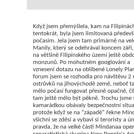
Když jsem přemýšlela, kam na Filipínác
tentokrát, byla jsem limitovaná předev
počasím. Jela jsem tam primárně na vel
Manily, který se odehrával koncem září,
na většině Filipínského území ještě obd
monzunů. Po mohutném googlování a
vznesení dotazu na oblíbené Lonely Pla
forum jsem se rozhodla pro návštěvu 2
ostrůvků na jihovýchodě země, neboť 
mělo počasí fungovat přesně opačně, čili
tam ještě mělo být pěkně. Trochu jsme 
kamarádkou obávaly bezpečnostní situa
protože když se na “západě” řekne Min
všichni se zděsí a vybaví si teroristy a ú
pravda, že na velké části Mindanaa ope