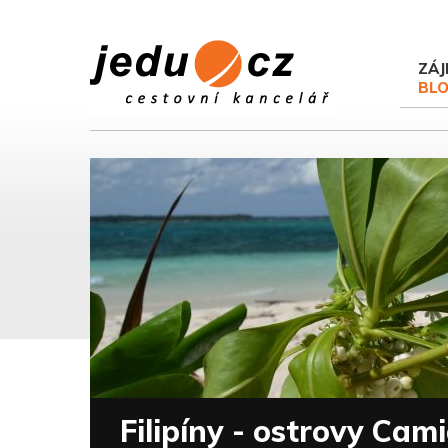
ZÁJ
BL
Filipíny - ostrovy Cam