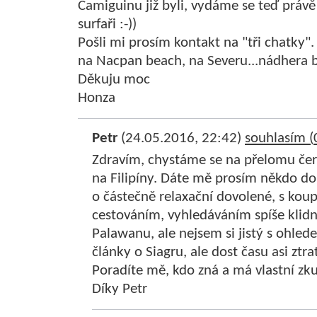
Camiguinu již byli, vydáme se teď právě
surfaři :-))
Pošli mi prosím kontakt na "tři chatky".
na Nacpan beach, na Severu...nádhera be
Děkuju moc
Honza
Petr
(24.05.2016, 22:42)
souhlasím (
Zdravím, chystáme se na přelomu čer
na Filipíny. Dáte mě prosím někdo do
o částečně relaxační dovolené, s ko
cestováním, vyhledáváním spíše klidně
Palawanu, ale nejsem si jistý s ohle
články o Siagru, ale dost času asi zt
Poradíte mě, kdo zná a má vlastní zk
Díky Petr