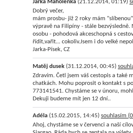
Jarka Maholenka
(21.12.2014, 01:19)
s
Dobrý večer,
mám prosbu- již 2 roky mám "slíbenou
výpravě na Filipíny - stále bezvýsledně
osobu - pohodová akceschopná s cest
řídit,vařit... cokoliv.Jsem i do velké nepo
Jarka-Písek, CZ
Matěj dusek
(31.12.2014, 00:45)
souhl
Zdravím. Četl jsem váš cestopis a také 
chatkách. Mohu poprosit o kontakt s 
773141541. Chystáme se v únoru, mohl 
Dekuji budeme mít jen 12 dní..
Adéla
(15.02.2015, 14:45)
souhlasím (
0
Ahoj, chystáme se v červenci a naší cílo
Siargao. Ráda bych se zeptala na výlety