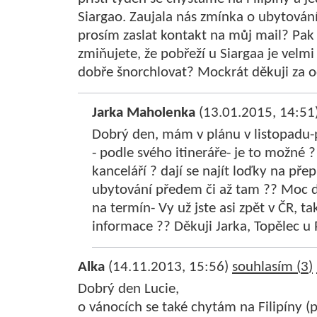
Siargao. Zaujala nás zmínka o ubytování
prosím zaslat kontakt na můj mail? Pak 
zmiňujete, že pobřeží u Siargaa je velm
dobře šnorchlovat? Mockrát děkuji za 
Jarka Maholenka
(13.01.2015, 14:51
Dobrý den, mám v plánu v listopadu-pr
- podle svého itineráře- je to možné 
kanceláří ? dají se najít loďky na pře
ubytování předem či až tam ?? Moc d
na termín- Vy už jste asi zpět v ČR, t
informace ?? Děkuji Jarka, Topělec u 
Alka
(14.11.2013, 15:56)
souhlasím (
3
)
Dobrý den Lucie,
o vánocích se také chytám na Filipíny (p