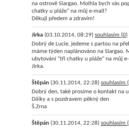
na ostrově Siargao. Moihla bych vás pop
chatky u pláže" na můj e-mail?
Děkuji předem a zdravím!
Jirka
(03.10.2014, 08:29)
souhlasím (
0
)
Dobrý de Lucie, jedeme s partou na pře
máme týden naplánováno na Siargao. M
ubytování "tři chatky u pláže" na můj e-
Jirka.
Štěpán
(30.11.2014, 22:28)
souhlasím (
Dobrý den, také prosíme o kontakt na u
Díííky a s pozdravem pěkný den
Š.Zrna
Štěpán
(30.11.2014, 22:28)
souhlasím (