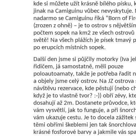
kde si můžete užít krásně bílého písku, 
jinak na Camiguinu vůbec nevyskytuje.
nadarmo se Camiguinu říká “Born of Fir
(zrozen z ohně) – je to ostrov s nějvětší
počtem sopek na km2 ze všech ostrovů
světě! Na všech plážích je písek tmavý 
po erupcích místních sopek.
Další den jsme si půjčily motorky (Iva je
řidičem, já samostatně, měli pouze
poloautoamaty, takže je potřeba řadit 
a objely jsme celý ostrov. Na JZ ostrova 
návštěvu rezervace, kde pěstují (nebo ch
když je to vlastně tvor? :-)) obří zévy, kt
dosahují až 2m. Dostanete průvodce, kt
vám vysvětlí, jak to funguje, a při šnorc
vám ukazuje cestu. Je to docela zážitek 
těmi obřími škeblemi jen tak šnorchlova
krásné fosforové barvy a jakmile vás spa