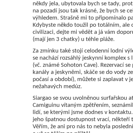
někdy jela, ubytovala bych se tady, pro
na pozadí jsou tak krásné, že bych se c
výhledem. Strašně mi to připomínalo pa
Kdybyste někdo toužil po totálním, al
civilizaci, dejte mi vědět a já vám dop
(mají jen 3 chatky) u téhle pláže.
Za zmínku také stojí celodenní lodní vý
se nachází rozsáhlý jeskynní komplex s
(vč. známé Sohoton Cave). Rezervací se 
kanály a jeskyněmi, skáče se do vody ze
počasí a období), můžete si zaplavat v
nežahavých medúz.
Siargao se svou uvolněnou surfařskou a
Camiguinu vítaným zpětřením, seznámil
lidí, se kterými jsme dodnes v kontaktu. 
jeho špatnou dostupnost vrací, někteří 
Věřím, že ani pro nás to nebyla posled