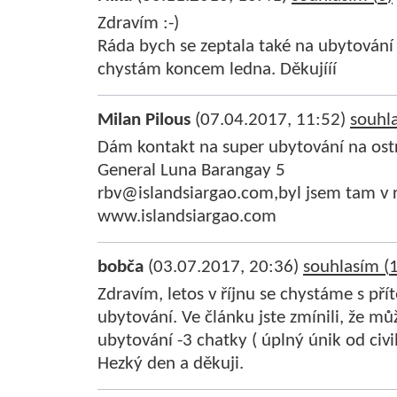
Zdravím :-)
Ráda bych se zeptala také na ubytování 
chystám koncem ledna. Děkujííí
Milan Pilous
(07.04.2017, 11:52)
souhla
Dám kontakt na super ubytování na o
General Luna Barangay 5
rbv@islandsiargao.com,byl jsem tam v 
www.islandsiargao.com
bobča
(03.07.2017, 20:36)
souhlasím (
Zdravím, letos v říjnu se chystáme s př
ubytování. Ve článku jste zmínili, že m
ubytování -3 chatky ( úplný únik od civil
Hezký den a děkuji.