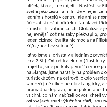
ruce třímajíc pepřáky jsme se modlily,
uliček, které jsme míjeli… Naštěstí se F
světle jako čestní a milí lidé – nejen že
jedním z hotelů v centru, ale ani se ne
účtovat si noční přirážku. Na hlavní tří
– místních i zahraničních. Globalizace j
nejlevnější, což nás taky překvapilo, pr
jeden cizinec, kvalita nic moc a na Fili
Kč/os/noc bez snídaně).
Ráno jsme si přivstaly a jedním z první
(cca 2,5h). Odtud trajektem (“fast ferry
trajektu jsme potkaly první 2 cizince po
na Siargau jsme narazily na problém s 
turistické zóny na ostrově (okolo vesni
samozřejmě nikdo nemluvil anglicky, al
hromadná doprava, nebo pokud ano, ta
všichni, co nám nabízeli odvoz, chtěli 
ostrov jezdí snad výlučně surfaři, jsou z
lidi skáčou. To však ne my, takže jsme na