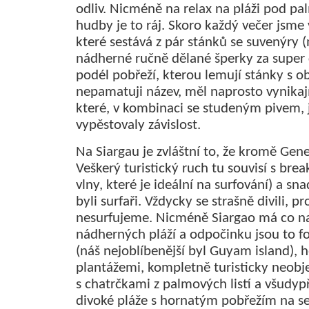
odliv. Nicméně na relax na pláži pod pa
hudby je to ráj. Skoro každý večer jsme
které sestává z pár stánků se suvenýry (
nádherné ručně dělané šperky za super
podél pobřeží, kterou lemují stánky s o
nepamatuji název, měl naprosto vynikají
které, v kombinaci se studeným pivem, 
vypěstovaly závislost.
Na Siargau je zvláštní to, že kromě Gene
Veškerý turistický ruch tu souvisí s bre
vlny, které je ideální na surfování) a sn
byli surfaři. Vždycky se strašně divili, 
nesurfujeme. Nicméně Siargao má co n
nádherných pláží a odpočinku jsou to f
(náš nejoblíbenější byl Guyam island), 
plantážemi, kompletně turisticky neobj
s chatrčkami z palmových listí a všudyp
divoké pláže s hornatým pobřežím na s