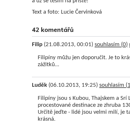
a už se těším na příště!
Text a foto: Lucie Červinková
42 komentářů
Filip
(21.08.2013, 00:01)
souhlasím (
0
)
Filipíny můžu jen doporučit. Je to k
zážitků...
Luděk
(06.10.2013, 19:25)
souhlasím (
Filipíny jsou s Kubou, Thajskem a Srí
procestované destinace ze zhruba 13
Určitě jeďte - lidé jsou velmi milí, j
krásná.