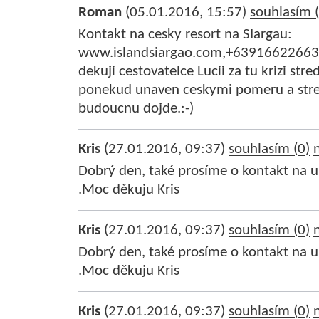
Roman
(05.01.2016, 15:57)
souhlasím (
Kontakt na cesky resort na SIargau:
www.islandsiargao.com,+639166226635
dekuji cestovatelce Lucii za tu krizi st
ponekud unaven ceskymi pomeru a stre
budoucnu dojde.:-)
Kris
(27.01.2016, 09:37)
souhlasím (
0
)
Dobrý den, také prosíme o kontakt na u
.Moc děkuju Kris
Kris
(27.01.2016, 09:37)
souhlasím (
0
)
Dobrý den, také prosíme o kontakt na u
.Moc děkuju Kris
Kris
(27.01.2016, 09:37)
souhlasím (
0
)