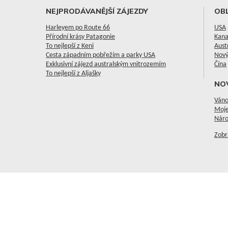
NEJPRODÁVANĚJŠÍ ZÁJEZDY
OBL
Harleyem po Route 66
USA
Přírodní krásy Patagonie
Kan
To nejlepší z Keni
Aust
Cesta západním pobřežím a parky USA
Nový
Exklusivní zájezd australským vnitrozemím
Čína
To nejlepší z Aljašky
NO
Váno
Moje
Náro
Zobr