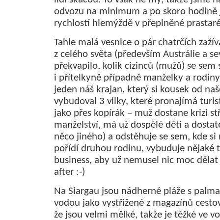
odvozu na minimum a po skoro hodině 
rychlostí hlemýždě v přeplněné prastaré
Tahle malá vesnice o pár chatrčích zaží
z celého světa (především Austrálie a se
překvapilo, kolik cizinců (mužů) se sem 
i přítelkyně případně manželky a rodin
jeden náš krajan, který si kousek od naš
vybudoval 3 vilky, které pronajímá turi
jako přes kopírák – muž dostane krizi s
manželství, má už dospělé děti a dosta
něco jiného) a odstěhuje se sem, kde si 
pořídí druhou rodinu, vybuduje nějaké t
business, aby už nemusel nic moc dělat a
after :-)
Na Siargau jsou nádherné pláže s palma
vodou jako vystřižené z magazínů cestov
že jsou velmi mělké, takže je těžké ve v