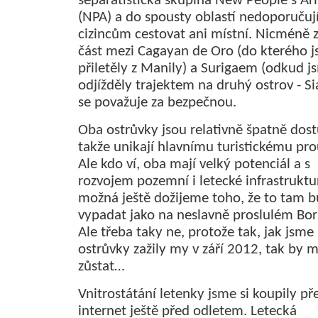
separatistická skupina New People's A
(NPA) a do spousty oblastí nedoporučuj
cizincům cestovat ani místní. Nicméně 
část mezi Cagayan de Oro (do kterého 
přiletěly z Manily) a Surigaem (odkud j
odjížděly trajektem na druhý ostrov - Si
se považuje za bezpečnou.
Oba ostrůvky jsou relativně špatně dos
takže unikají hlavnímu turistickému pr
Ale kdo ví, oba mají velký potenciál a s
rozvojem pozemní i letecké infrastruktu
možná ještě dožijeme toho, že to tam 
vypadat jako na neslavně proslulém Bor
Ale třeba taky ne, protože tak, jak jsme
ostrůvky zažily my v září 2012, tak by 
zůstat…
Vnitrostátání letenky jsme si koupily př
internet ještě před odletem. Letecká