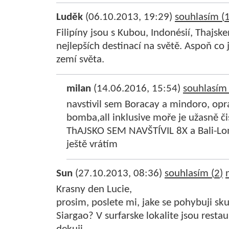
Luděk
(06.10.2013, 19:29)
souhlasím (
Filipíny jsou s Kubou, Indonésií, Thajsk
nejlepších destinací na světě. Aspoň c
zemí světa.
milan
(14.06.2016, 15:54)
souhlasím 
navstivil sem Boracay a mindoro, opr
bomba,all inklusive moře je užasně či
ThAJSKO SEM NAVŠTÍVIL 8X a Bali-Lomb
ještě vrátím
Sun
(27.10.2013, 08:36)
souhlasím (
2
)
Krasny den Lucie,
prosim, poslete mi, jake se pohybuji s
Siargao? V surfarske lokalite jsou rest