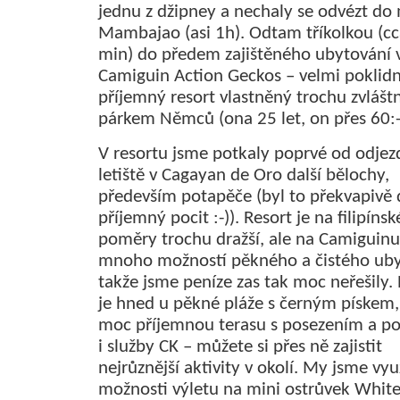
jednu z džipney a nechaly se odvézt do
Mambajao (asi 1h). Odtam tříkolkou (c
min) do předem zajištěného ubytování 
Camiguin Action Geckos – velmi poklid
příjemný resort vlastněný trochu zvlášt
párkem Němců (ona 25 let, on přes 60:-
V resortu jsme potkaly poprvé od odjez
letiště v Cagayan de Oro další bělochy,
především potapěče (byl to překvapivě 
příjemný pocit :-)). Resort je na filipínsk
poměry trochu dražší, ale na Camiguinu
mnoho možností pěkného a čistého uby
takže jsme peníze zas tak moc neřešily.
je hned u pěkné pláže s černým pískem
moc příjemnou terasu s posezením a po
i služby CK – můžete si přes ně zajistit
nejrůznější aktivity v okolí. My jsme vyu
možnosti výletu na mini ostrůvek White