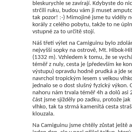
bleskurychle se zavírají. Kdybyste do ni
strčili ruku, budou vám ji muset amputo
tak pozor! :-) Mimojiné jsme tu viděly n
korály z celého pobytu, takže to ne úpl
vstupné za to určitě stojí.
Náš třetí výlet na Camiguinu bylo zdolán
nejvyšší sopky na ostrově, Mt. Hibok-H
(1332 m). Vzhledem k tomu, že se vychá
téměř z nuly, cesta je (především ke kon
výstupu) opravdu hodně prudká a jde se
navrchol tropickým lesem s velkou vlhko
jednalo se o dost slušný fyzický výkon. 
nahoru nám trvala téměř 4h a dolů asi 
část jsme sjížděly po zadku, protože jak
vlhko, tak ta strmá kamenitá cesta stra
klouzala.
Na Camiguinu jsme chtěly zůstat ještě 