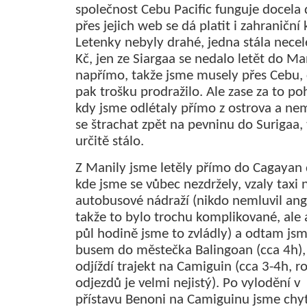
společnost Cebu Pacific funguje docela 
přes jejich web se dá platit i zahraniční 
Letenky nebyly drahé, jedna stála nece
Kč, jen ze Siargaa se nedalo letět do Ma
napřímo, takže jsme musely přes Cebu, 
pak trošku prodražilo. Ale zase za to po
kdy jsme odlétaly přímo z ostrova a ne
se štrachat zpět na pevninu do Surigaa,
určitě stálo.
Z Manily jsme letěly přímo do Cagayan 
kde jsme se vůbec nezdržely, vzaly taxi 
autobusové nádraží (nikdo nemluvil angl
takže to bylo trochu komplikované, ale 
půl hodině jsme to zvládly) a odtam jsme
busem do městečka Balingoan (cca 4h)
odjíždí trajekt na Camiguin (cca 3-4h, r
odjezdů je velmi nejistý). Po vylodění v
přístavu Benoni na Camiguinu jsme chy