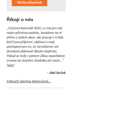
Vložte příspěvek
Říkají o nás
„Cestovní kancelář JEDU.cz má pro nás
nejen příznivou polohu, koukáme na ni
přímo z našich oken, ale pracují v ní lidé,
kteří jsou příjemní, obětaví a mají
pochopení pro to, že nemůžeme své
dovolené plánovat dlouho dopředu.
Pokud se tedy s panem Zíkou nepotkáme
zrovna na stejném chodníku při ranní...“
(více)
– Aleš Buček
Zobrazit všechna doporučení...