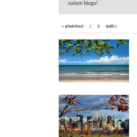
našem blogu!
« předchozí
1
2
další »