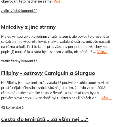
objevování této nádherné země.
Více...
zatím žádný komentář
Maledivy z jiné strany
Maledivy jsou vskutku jedním z rájů na zemi, ale pokud to přeženete
se šetřením a vyberete levný, malý a vzdálený ostrov, můžete narazit
na různá úskalí. Já si to tam i přes všechny peripetie (ne všechny zde
popisuji) moc užila a ráda bych se tam vrátila, nicméně už ...
Více...
zatím žádný komentář
Filipíny - ostrovy Camiguin a Siargao
Na Filipíny jsem se tentokrát vydala již počtvrté - tohle souostroví mi
prostě nějak přirostlo k srdci. Možná je to tím, že bylo v roce 2003
cílem mé druhé exotické cesty v životě - a exotická tedy byla v
pravém slova smyslu. V té době byl turismus na Filipínách v pl...
Více...
42 komentářů
Cesta do Emirátů „ Za vším nej ….“