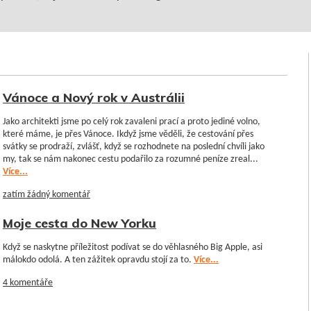
Vánoce a Nový rok v Austrálii
Jako architekti jsme po celý rok zavaleni prací a proto jediné volno,
které máme, je přes Vánoce. Ikdyž jsme věděli, že cestování přes
svátky se prodraží, zvlášť, když se rozhodnete na poslední chvíli jako
my, tak se nám nakonec cestu podařilo za rozumné peníze zreal...
Více...
zatím žádný komentář
Moje cesta do New Yorku
Když se naskytne příležitost podívat se do věhlasného Big Apple, asi
málokdo odolá. A ten zážitek opravdu stojí za to.
Více...
4 komentáře