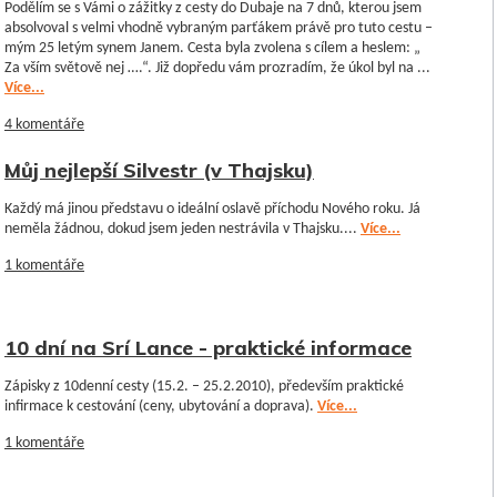
Podělím se s Vámi o zážitky z cesty do Dubaje na 7 dnů, kterou jsem
absolvoval s velmi vhodně vybraným parťákem právě pro tuto cestu –
mým 25 letým synem Janem. Cesta byla zvolena s cílem a heslem: „
Za vším světově nej ….“. Již dopředu vám prozradím, že úkol byl na ...
Více...
4 komentáře
Můj nejlepší Silvestr (v Thajsku)
Každý má jinou představu o ideální oslavě příchodu Nového roku. Já
neměla žádnou, dokud jsem jeden nestrávila v Thajsku....
Více...
1 komentáře
10 dní na Srí Lance - praktické informace
Zápisky z 10denní cesty (15.2. – 25.2.2010), především praktické
infirmace k cestování (ceny, ubytování a doprava).
Více...
1 komentáře