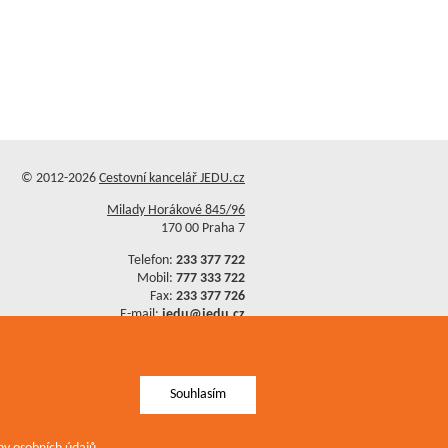
© 2012-2026
Cestovní kancelář JEDU.cz
Milady Horákové 845/96
170 00 Praha 7
Telefon:
233 377 722
Mobil:
777 333 722
Fax:
233 377 726
E-mail:
jedu@jedu.cz
Ochrana osobních údajů
Mapa stránek
Souhlasím