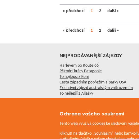
« předchozí
1
2
další »
« předchozí
1
2
další »
NEJPRODÁVANĚJŠÍ ZÁJEZDY
Harleyem po Route 66
Přírodní krásy Patagonie
To nejlepší z Keni
Cesta západním pobřežím a parky USA
Exklusivní zájezd australským vnitrozemím
To nejlepší z Aljašky
Ochrana vašeho soukromí
Tento web využívá cookies ke sledování vašeho
Kliknutí na tlačítko „Souhlasím“ nebo kamkol