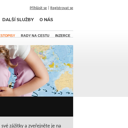
Přihlásit se
|
Registrovat se
DALŠÍ SLUŽBY
O NÁS
ESTOPISY
RADY NA CESTU
INZERCE
 své zážitky a zveřejněte je na