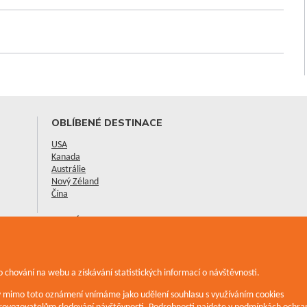
OBLÍBENÉ DESTINACE
USA
Kanada
Austrálie
Nový Zéland
Čína
NOVÉ CESTOPISY
Vánoce a Nový rok v Austrálii
Moje cesta do New Yorku
Národní parky Alberty - Banff a Jasper
 chování na webu a získávání statistických informací o návštěvnosti.
Zobrazit všechny cestopisy
iv mimo toto oznámení vnímáme jako udělení souhlasu s využíváním cookies