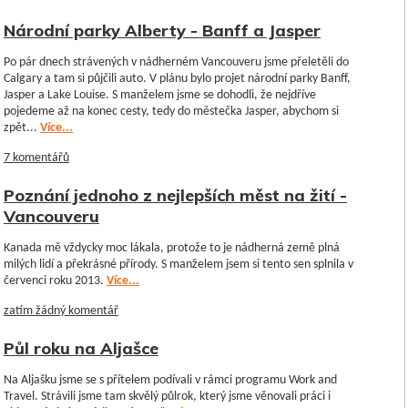
Národní parky Alberty - Banff a Jasper
Po pár dnech strávených v nádherném Vancouveru jsme přeletěli do
Calgary a tam si půjčili auto. V plánu bylo projet národní parky Banff,
Jasper a Lake Louise. S manželem jsme se dohodli, že nejdříve
pojedeme až na konec cesty, tedy do městečka Jasper, abychom si
zpět...
Více...
7 komentářů
Poznání jednoho z nejlepších měst na žití -
Vancouveru
Kanada mě vždycky moc lákala, protože to je nádherná země plná
milých lidí a překrásné přírody. S manželem jsem si tento sen splnila v
červenci roku 2013.
Více...
zatím žádný komentář
Půl roku na Aljašce
Na Aljašku jsme se s přítelem podívali v rámci programu Work and
Travel. Strávili jsme tam skvělý půlrok, který jsme věnovali práci i