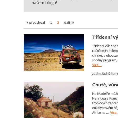
našem blogu!
« předchozí
1
2
další »
Třídenní v
Třídenní výlet na 
roční cesty kolem 
chilské, v obou 
shodný program, al
Více...
zatím žádný kom
Chutě, vůn
Na Madeiře může
Henriqua a Franci
tropických zahr
eukalyptovém háji
Africe na ...
Více.