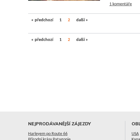
1 komentáře
« předchozí
1
2
další »
« předchozí
1
2
další »
NEJPRODÁVANĚJŠÍ ZÁJEZDY
OBL
Harleyem po Route 66
USA
Přírodní krásy Patagonie
Kan