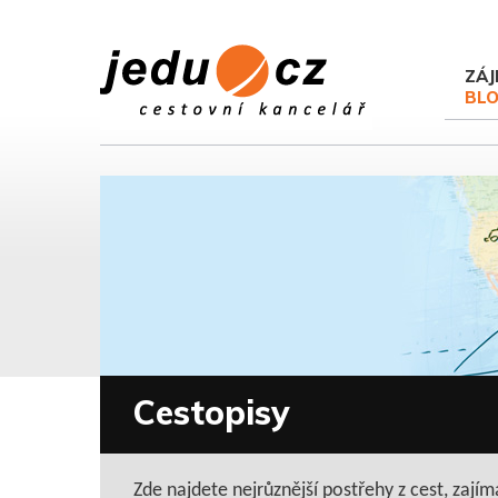
ZÁJ
BL
Cestopisy
Zde najdete nejrůznější postřehy z cest, zajím