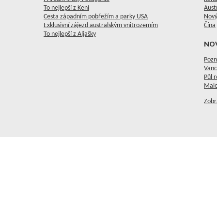
To nejlepší z Keni
Aust
Cesta západním pobřežím a parky USA
Nový
Exklusivní zájezd australským vnitrozemím
Čína
To nejlepší z Aljašky
NO
Pozn
Vanc
Půl 
Male
Zobr