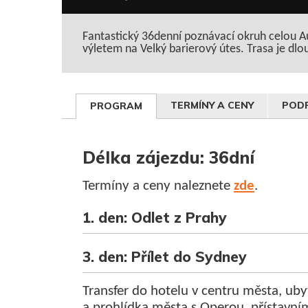
Fantastický 36denní poznávací okruh celou Aus
výletem na Velký barierový útes. Trasa je dl
TERMÍNY A CENY
PODR
PROGRAM
Délka zájezdu: 36dní
Termíny a ceny naleznete
zde
.
1. den: Odlet z Prahy
3. den: Přílet do Sydney
Transfer do hotelu v centru města, ub
a prohlídka města s Operou, přístavní