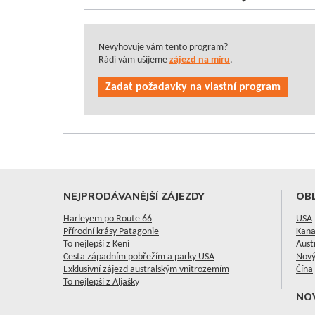
Nevyhovuje vám tento program?
Rádi vám ušijeme
zájezd na míru
.
Zadat požadavky na vlastní program
NEJPRODÁVANĚJŠÍ ZÁJEZDY
OBL
Harleyem po Route 66
USA
Přírodní krásy Patagonie
Kan
To nejlepší z Keni
Aust
Cesta západním pobřežím a parky USA
Nový
Exklusivní zájezd australským vnitrozemím
Čína
To nejlepší z Aljašky
NO