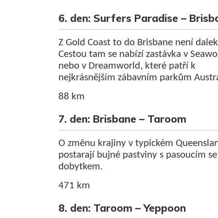
6. den: Surfers Paradise – Brisb
Z Gold Coast to do Brisbane není dalek
Cestou tam se nabízí zastávka v Seawo
nebo v Dreamworld, které patří k
nejkrásnějším zábavním parkům Austrá
88 km
7. den: Brisbane – Taroom
O změnu krajiny v typickém Queensla
postarají bujné pastviny s pasoucím se
dobytkem.
471 km
8. den: Taroom – Yeppoon