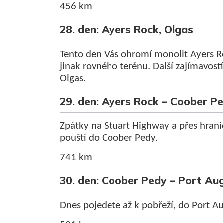
456 km
28. den: Ayers Rock, Olgas
Tento den Vás ohromí monolit Ayers Roc
jinak rovného terénu. Další zajímavost
Olgas.
29. den: Ayers Rock – Coober P
Zpátky na Stuart Highway a přes hranic
pouští do Coober Pedy.
741 km
30. den: Coober Pedy – Port Au
Dnes pojedete až k pobřeží, do Port A