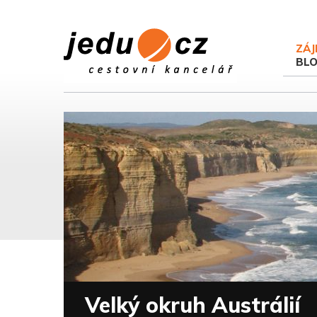
ZÁJ
BL
Velký okruh Austrálií