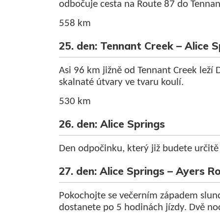
odbočuje cesta na Route 87 do Tennan
558 km
25. den: Tennant Creek – Alice S
Asi 96 km jižně od Tennant Creek leží D
skalnaté útvary ve tvaru koulí.
530 km
26. den: Alice Springs
Den odpočinku, který již budete určitě
27. den: Alice Springs – Ayers R
Pokochojte se večerním západem slunc
dostanete po 5 hodinách jízdy. Dvě noc