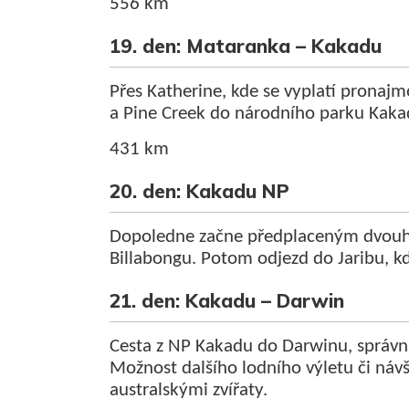
556 km
19. den: Mataranka – Kakadu
Přes Katherine, kde se vyplatí pronajm
a Pine Creek do národního parku Kaka
431 km
20. den: Kakadu NP
Dopoledne začne předplaceným dvouh
Billabongu. Potom odjezd do Jaribu, k
21. den: Kakadu – Darwin
Cesta z NP Kakadu do Darwinu, správníh
Možnost dalšího lodního výletu či náv
australskými zvířaty.