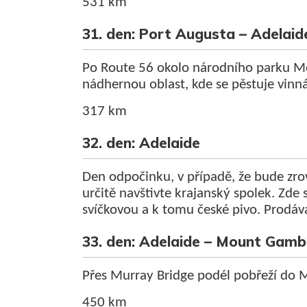
531 km
31. den: Port Augusta – Adelaid
Po Route 56 okolo národního parku M
nádhernou oblast, kde se pěstuje vinná
317 km
32. den: Adelaide
Den odpočinku, v případě, že bude zrov
určitě navštivte krajanský spolek. Zde
svíčkovou a k tomu české pivo. Prodáva
33. den: Adelaide – Mount Gamb
Přes Murray Bridge podél pobřeží do 
450 km