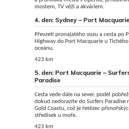
mostem, TV věží a akváriem.
4. den: Sydney – Port Macquari
Převzetí pronajatého vozu a cesta po P
Highway do Port Macquarie u Tichého
oceánu.
423 km
5. den: Port Macquarie – Surfer
Paradise
Cesta vede dále na sever, podél pobřeží
dokud nedorazíte do Surfers Paradise 
Gold Coastu, což je řetězec přímořský
středisek u moře.
423 km