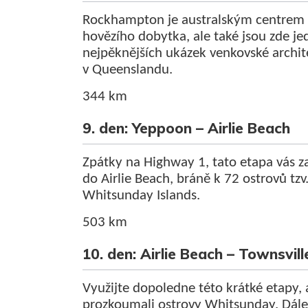
Rockhampton je australským centrem
hovězího dobytka, ale také jsou zde je
nejpěknějších ukázek venkovské archit
v Queenslandu.
344 km
9. den: Yeppoon – Airlie Beach
Zpátky na Highway 1, tato etapa vás z
do Airlie Beach, bráně k 72 ostrovů tzv
Whitsunday Islands.
503 km
10. den: Airlie Beach – Townsvill
Využijte dopoledne této krátké etapy,
prozkoumali ostrovy Whitsunday. Dále