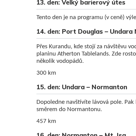
13. den: Velký barierový útes
Tento den je na programu (v ceně) výle
14. den: Port Douglas – Undara
Přes Kurandu, kde stojí za návštěvu v
planinu Atherton Tablelands. Zde rosto
několik vodopádů.
300 km
15. den: Undara – Normanton
Dopoledne navštívíte lávová pole. Pa
směrem do Normantonu.
457 km
16. den: Normanton – Mt. Isa