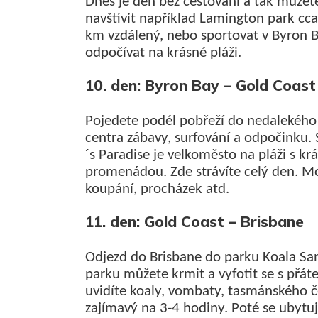
Dnes je den bez cestování a tak můžet
navštívit například Lamington park cc
km vzdálený, nebo sportovat v Byron B
odpočívat na krásné pláži.
10. den: Byron Bay – Gold Coast
Pojedete podél pobřeží do nedalekého
centra zábavy, surfování a odpočinku. 
´s Paradise je velkoměsto na pláži s kr
promenádou. Zde strávíte celý den. M
koupání, procházek atd.
11. den: Gold Coast – Brisbane
Odjezd do Brisbane do parku Koala Sa
parku můžete krmit a vyfotit se s přát
uvidíte koaly, vombaty, tasmánského če
zajímavý na 3-4 hodiny. Poté se ubytu