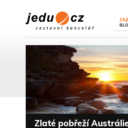
ZÁJ
BL
Zlaté pobřeží Austráli