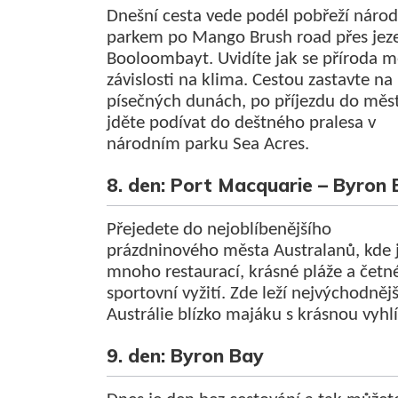
Dnešní cesta vede podél pobřeží náro
parkem po Mango Brush road přes jez
Booloombayt. Uvidíte jak se příroda m
závislosti na klima. Cestou zastavte na
písečných dunách, po příjezdu do měs
jděte podívat do deštného pralesa v
národním parku Sea Acres.
8. den: Port Macquarie – Byron
Přejedete do nejoblíbenějšího
prázdninového města Australanů, kde 
mnoho restaurací, krásné pláže a četn
sportovní vyžití. Zde leží nejvýchodněj
Austrálie blízko majáku s krásnou vyhl
9. den: Byron Bay