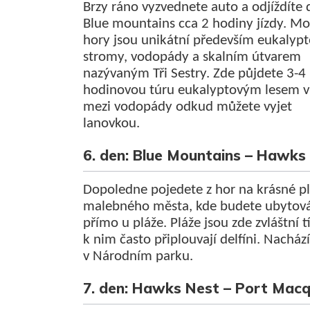
Brzy ráno vyzvednete auto a odjíždíte 
Blue mountains cca 2 hodiny jízdy. M
hory jsou unikátní především eukalyp
stromy, vodopády a skalním útvarem
nazývaným Tři Sestry. Zde půjdete 3-4
hodinovou túru eukalyptovým lesem v
mezi vodopády odkud můžete vyjet
lanovkou.
6. den: Blue Mountains – Hawks
Dopoledne pojedete z hor na krásné p
malebného města, kde budete ubytov
přímo u pláže. Pláže jsou zde zvláštní t
k nim často připlouvají delfíni. Nachází
v Národním parku.
7. den: Hawks Nest – Port Macq