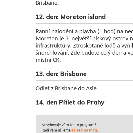
Brisbane.
12. den: Moreton island
Ranní nalodění a plavba (1 hod) na ne
Moreton je 3. největší pískový ostrov 
infrastruktury. Ztroskotané lodě a vyni
šnorchlování. Zde budete celý den a več
místní CK.
13. den: Brisbane
Odlet z Brisbane do Asie.
14. den Přílet do Prahy
Nevyhovuje vám tento program?
Rádi vám ušijeme
zájezd na míru
.