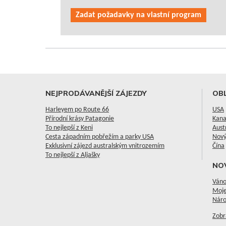
Zadat požadavky na vlastní program
NEJPRODÁVANĚJŠÍ ZÁJEZDY
OBL
Harleyem po Route 66
USA
Přírodní krásy Patagonie
Kan
To nejlepší z Keni
Aust
Cesta západním pobřežím a parky USA
Nový
Exklusivní zájezd australským vnitrozemím
Čína
To nejlepší z Aljašky
NO
Váno
Moje
Náro
Zobr