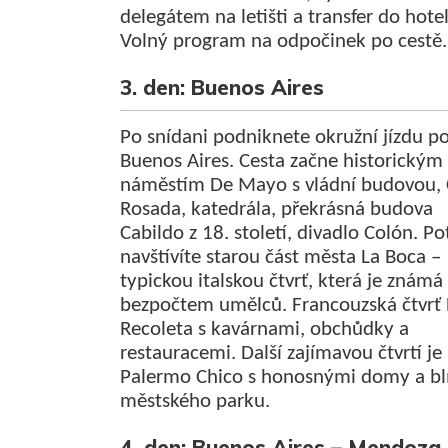
delegátem na letišti a transfer do hote
Volný program na odpočinek po cestě.
3. den: Buenos Aires
Po snídani podniknete okružní jízdu p
Buenos Aires. Cesta začne historickým
náměstím De Mayo s vládní budovou, 
Rosada, katedrála, překrásná budova
Cabildo z 18. století, divadlo Colón. Po
navštívíte starou část města La Boca –
typickou italskou čtvrť, která je známá
bezpočtem umělců. Francouzská čtvrť 
Recoleta s kavárnami, obchůdky a
restauracemi. Další zajímavou čtvrtí je
Palermo Chico s honosnými domy a blí
městského parku.
4. den: Buenos Aires – Mendoza