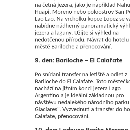
na četná jezera, jako je například Nahu
Huapi, Moreno nebo poloostrov San P
Lao Lao. Na vrcholku kopce Lopez se 
nabídne nádherný panoramatický výh
jezera a laguny. Užijte si výhled na
nedotčenou přírodu. Návrat do hotelu
městě Bariloche a přenocování.
9. den: Bariloche – El Calafate
Po snídani transfer na letiště a odlet z
Bariloche do El Calafate. Toto městečk
nachází na jižním konci jezera Lago
Argentino a je ideální základnou pro
návštěvu nedalekého národního parku
Glaciares". Vyzvednutí a transfer do ho
Calafate, přenocování.
10. den: Ledovec Perito Moreno