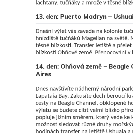
lachtany, tučňáky a mrože v těsné blíz
13. den: Puerto Madryn – Ushua
Dnešní výlet vás zavede na kolonie tu
hnízdiště tučňáků Magellan na světě. 
těsné blízkosti. Transfer letiště a přele
blízkosti Ohňové země. Přenocování v 
14. den: Ohňová země – Beagle C
Aires
Dnes navštívíte nádherný národní park
Lapataia Bay. Zakusíte dech beroucí k
cesty na Beagle Channel, obklopené h
výletu se budete cítit velmi blízko př
popluje jižním směrem, který vede ke 
možnost sledovat různé druhy mořskýc
hodinách transfer na letiště Ushuaia a 