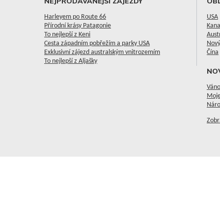
NEJPRODÁVANĚJŠÍ ZÁJEZDY
OBL
Harleyem po Route 66
USA
Přírodní krásy Patagonie
Kan
To nejlepší z Keni
Aust
Cesta západním pobřežím a parky USA
Nový
Exklusivní zájezd australským vnitrozemím
Čína
To nejlepší z Aljašky
NO
Váno
Moje
Náro
Zobr