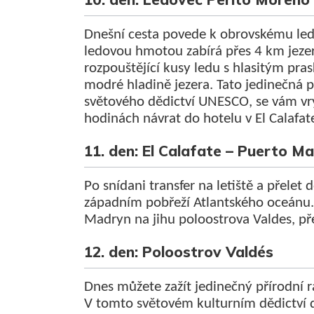
Dnešní cesta povede k obrovskému led
ledovou hmotou zabírá přes 4 km jezer
rozpouštějící kusy ledu s hlasitým pra
modré hladině jezera. Tato jedinečná 
světového dědictví UNESCO, se vám vr
hodinách návrat do hotelu v El Calafat
11. den: El Calafate – Puerto M
Po snídani transfer na letiště a přelet 
západním pobřeží Atlantského oceánu. 
Madryn na jihu poloostrova Valdes, př
12. den: Poloostrov Valdés
Dnes můžete zažít jedinečný přírodní r
V tomto světovém kulturním dědictví