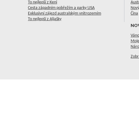
To nejlepší z Keni
Aust
Cesta západním pobřežím a parky USA
Nový
Exklusivní zájezd australským vnitrozemím
Čína
To nejlepší z Aljašky
NO
Váno
Moje
Náro
Zobr