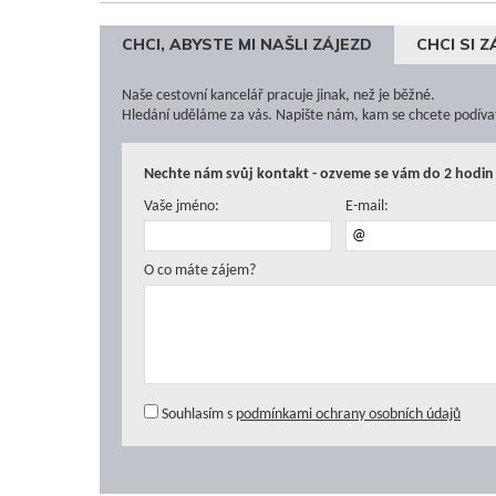
CHCI, ABYSTE MI NAŠLI ZÁJEZD
CHCI SI 
Naše cestovní kancelář pracuje jinak, než je běžné.
Hledání uděláme za vás. Napište nám, kam se chcete podíva
Nechte nám svůj kontakt - ozveme se vám do 2 hodin 
Vaše jméno:
E-mail:
O co máte zájem?
Souhlasím s
podmínkami ochrany osobních údajů