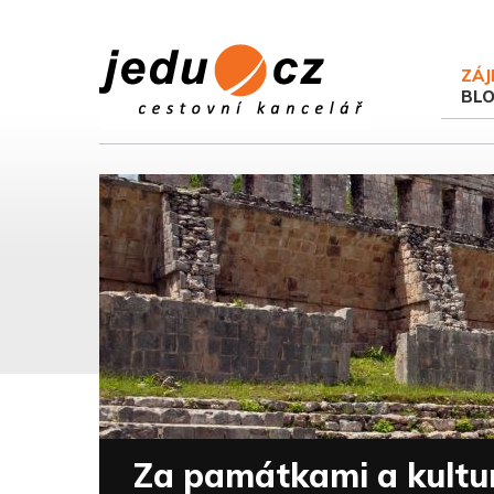
ZÁJ
BL
Za památkami a kultu