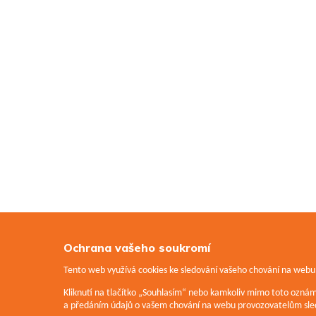
Ochrana vašeho soukromí
Tento web využívá cookies ke sledování vašeho chování na webu a
Kliknutí na tlačítko „Souhlasím“ nebo kamkoliv mimo toto ozná
a předáním údajů o vašem chování na webu provozovatelům sled