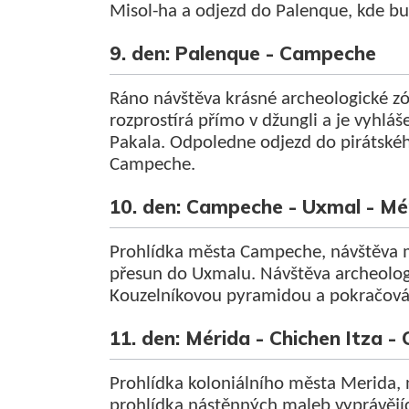
Misol-ha a odjezd do Palenque, kde bu
9. den: Palenque - Campeche
Ráno návštěva krásné archeologické zó
rozprostírá přímo v džungli a je vyhlá
Pakala. Odpoledne odjezd do pirátsk
Campeche.
10. den: Campeche - Uxmal - Mé
Prohlídka města Campeche, návštěva 
přesun do Uxmalu. Návštěva archeolog
Kouzelníkovou pyramidou a pokračován
11. den: Mérida - Chichen Itza -
Prohlídka koloniálního města Merida,
prohlídka nástěnných maleb vyprávějící