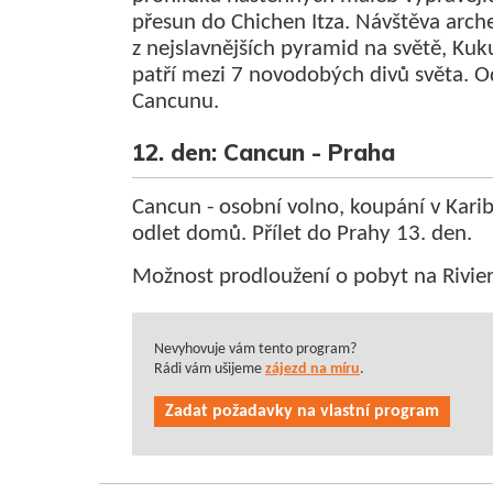
přesun do Chichen Itza. Návštěva arch
z nejslavnějších pyramid na světě, Ku
patří mezi 7 novodobých divů světa. O
Cancunu.
12. den: Cancun - Praha
Cancun - osobní volno, koupání v Karibi
odlet domů. Přílet do Prahy 13. den.
Možnost prodloužení o pobyt na Rivie
Nevyhovuje vám tento program?
Rádi vám ušijeme
zájezd na míru
.
Zadat požadavky na vlastní program