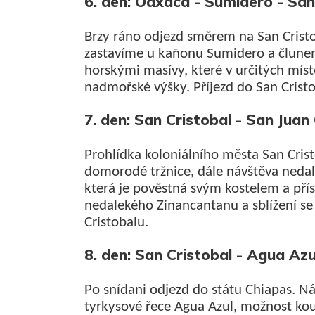
6. den: Oaxaca - Sumidero - Sa
Brzy ráno odjezd směrem na San Crist
zastavíme u kañonu Sumidero a člun
horskými masívy, které v určitých mís
nadmořské výšky. Příjezd do San Cristo
7. den: San Cristobal - San Ju
Prohlídka koloniálního města San Crist
domorodé tržnice, dále návštěva neda
která je pověstná svým kostelem a pří
nedalekého Zinancantanu a sblížení se 
Cristobalu.
8. den: San Cristobal - Agua Az
Po snídani odjezd do státu Chiapas. 
tyrkysové řece Agua Azul, možnost k