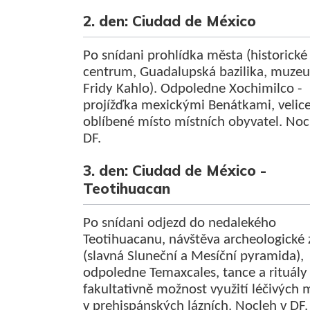
2. den: Ciudad de México
Po snídani prohlídka města (historické
centrum, Guadalupská bazilika, muze
Fridy Kahlo). Odpoledne Xochimilco -
projížďka mexickými Benátkami, velic
oblíbené místo místních obyvatel. Noc
DF.
3. den: Ciudad de México -
Teotihuacan
Po snídani odjezd do nedalekého
Teotihuacanu, návštěva archeologické
(slavná Sluneční a Mesíční pyramida),
odpoledne Temaxcales, tance a rituály
fakultativně možnost využití léčivých 
v prehispánských lázních. Nocleh v DF.