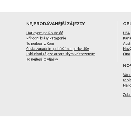
NEJPRODÁVANĚJŠÍ ZÁJEZDY
OBL
Harleyem po Route 66
USA
Přírodní krásy Patagonie
Kan
To nejlepší z Keni
Aust
Cesta západním pobřežím a parky USA
Nový
Exklusivní zájezd australským vnitrozemím
Čína
To nejlepší z Aljašky
NO
Váno
Moje
Náro
Zobr