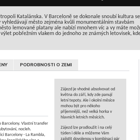
etropoli Katalánska. V Barceloně se dokonale snoubí kultura se
ry vyhledávají město zejména kvůli monumentálním stavbám
ěsto lemované platany ale nabízí mnohem víc a vy máte možnos
e výlet pobřežním vlakem do jednoho ze známých letovisek, kde 
ENY
PODROBNOSTI O ZEMI
Zájezd je vhodné absolvovat od
května do září, kdy zde panují
letní tepoty. Ale i okolní měsíce
mohou být pro někoho
příjemnější, než velká horka v
hlavních letních měsících.
o Barcelony. Vlastní transfer
Zájezd lze prodloužit i na celý
ubytování, nocleh.
týden i déle a můžeme Vám
ici Barcelony - La Rambla,
zajistit dovolenou v kombinaci pár