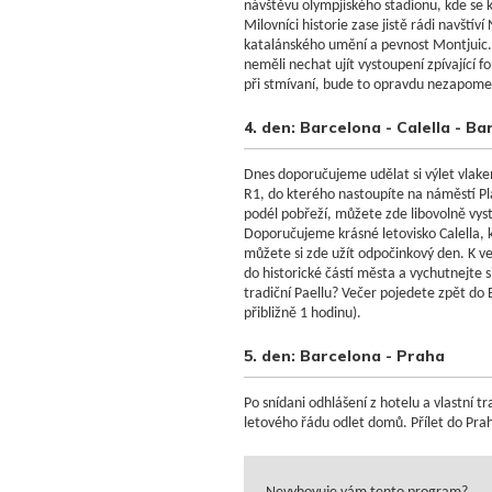
návštěvu olympjiského stadionu, kde se k
Milovníci historie zase jistě rádi navští
katalánského umění a pevnost Montjuic.
neměli nechat ujít vystoupení zpívající 
při stmívaní, bude to opravdu nezapome
4. den: Barcelona - Calella - B
Dnes doporučujeme udělat si výlet vlak
R1, do kterého nastoupíte na náměstí P
podél pobřeží, můžete zde libovolně vysto
Doporučujeme krásné letovisko Calella, k
můžete si zde užít odpočinkový den. K ve
do historické částí města a vychutnejte s
tradiční Paellu? Večer pojedete zpět do 
přibližně 1 hodinu).
5. den: Barcelona - Praha
Po snídani odhlášení z hotelu a vlastní tr
letového řádu odlet domů. Přílet do Prah