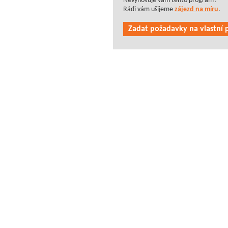
Nevyhovuje vám tento program?
Rádi vám ušijeme
zájezd na míru
.
Zadat požadavky na vlastní