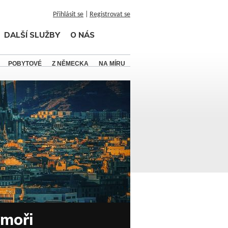
Přihlásit se
|
Registrovat se
DALŠÍ SLUŽBY
O NÁS
POBYTOVÉ
Z NĚMECKA
NA MÍRU
 moři