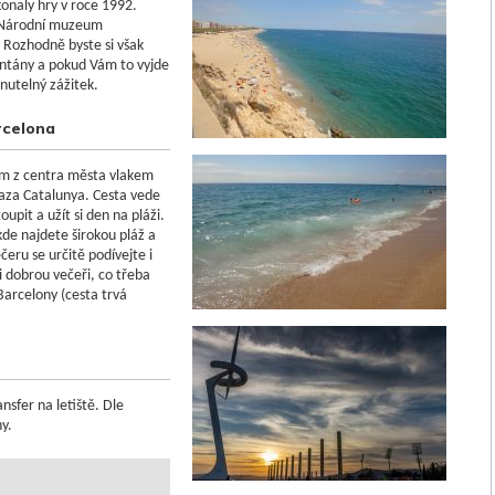
onaly hry v roce 1992.
ví Národní muzeum
 Rozhodně byste si však
fontány a pokud Vám to vyjde
nutelný zážitek.
arcelona
em z centra města vlakem
laza Catalunya. Cesta vede
upit a užít si den na pláži.
de najdete širokou pláž a
čeru se určitě podívejte i
i dobrou večeři, co třeba
Barcelony (cesta trvá
ansfer na letiště. Dle
y.