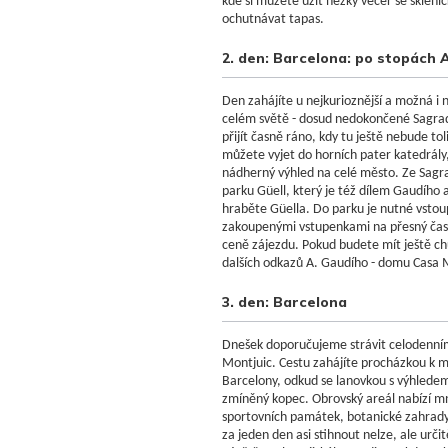
kde si můžete užít hezký večer se skleni
ochutnávat tapas.
2. den: Barcelona: po stopách
Den zahájíte u nejkurioznější a možná i 
celém světě - dosud nedokončené Sagra
přijít časně ráno, kdy tu ještě nebude t
můžete vyjet do horních pater katedrál
nádherný výhled na celé město. Ze Sagra
parku Güell, který je též dílem Gaudího 
hraběte Güella. Do parku je nutné vstoup
zakoupenými vstupenkami na přesný čas
ceně zájezdu. Pokud budete mít ještě ch
dalších odkazů A. Gaudího - domu Casa M
3. den: Barcelona
Dnešek doporučujeme strávit celodenní
Montjuic. Cestu zahájíte procházkou k mo
Barcelony, odkud se lanovkou s výhlede
zmíněný kopec. Obrovský areál nabízí mno
sportovních památek, botanické zahrady
za jeden den asi stihnout nelze, ale určit