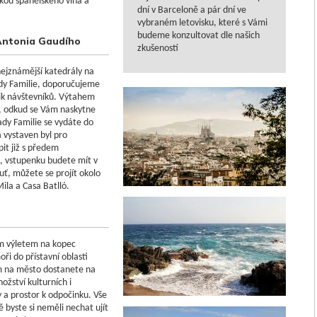
čkou španělského vína a
dní v Barceloně a pár dní ve
vybraném letovisku, které s Vámi
budeme konzultovat dle našich
 Antonia Gaudího
zkušeností
nejznámější katedrály na
dy Familie, doporučujeme
olik návštevníků. Výtahem
y, odkud se Vám naskytne
dy Familie se vydáte do
a vystaven byl pro
it již s předem
, vstupenku budete mít v
uť, můžete se projít okolo
ila a Casa Batlló.
m výletem na kopec
ři do přístavní oblasti
m na město dostanete na
žství kulturních i
 a prostor k odpočinku. Vše
ě byste si neměli nechat ujít