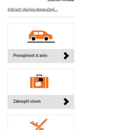
– Zdeněk Motalík
Zobrazit všechna doporučení...
Pronajmout si auto
Zakoupit vízum