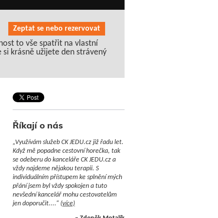
Zeptat se nebo rezervovat
t to vše spatřit na vlastní
si krásně užijete den strávený
Říkají o nás
„Využívám služeb CK JEDU.cz již řadu let.
Když mě popadne cestovní horečka, tak
se odeberu do kanceláře CK JEDU.cz a
vždy najdeme nějakou terapii. S
individuálním přístupem ke splnění mých
přání jsem byl vždy spokojen a tuto
nevšední kancelář mohu cestovatelům
jen doporučit....“
(více)