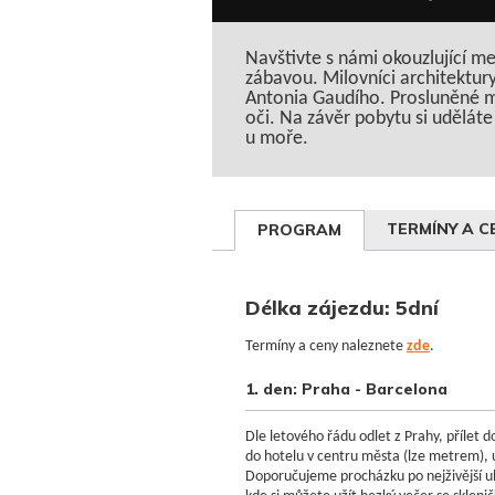
Navštivte s námi okouzlující m
zábavou. Milovníci architektu
Antonia Gaudího. Prosluněné m
oči. Na závěr pobytu si udělát
u moře.
TERMÍNY A C
PROGRAM
Délka zájezdu: 5dní
Termíny a ceny naleznete
zde
.
1. den: Praha - Barcelona
Dle letového řádu odlet z Prahy, přílet d
do hotelu v centru města (lze metrem), 
Doporučujeme procházku po nejživější ul