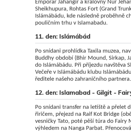
Emporar Jahangir a královny Nur Jeha
Sheikhupura, Rohtas Fort (Grand Trunk
Islámábádu, kde následně proběhně che
pouličním trhu v Islamabadu.
11. den: Islámábád
Po snídani prohlídka Taxila muzea, nav
Buddhy
období
(
Bhir
Mound
,
Sirkap
,
J
do
Islámábádu.
Při příjezdu
navštěva
S
Večeře v
Islámábádu
klubu
Islámábád
ředitele našeho zahraničního partnera
12. den: Islamabad - Gilgit - F
Po snídani transfer na letiště a přelet d
řiričem, přejezd na Raif Kot Bridge (o
vesničky Tato, poté pěší túra do Fair
výhledem na Nanga Parbat. Přenocová