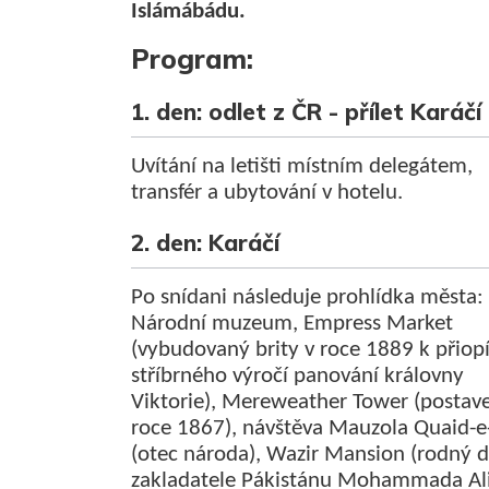
Islámábádu.
Program:
1. den: odlet z ČR - přílet Karáčí
Uvítání na letišti místním delegátem,
transfér a ubytování v hotelu.
2. den: Karáčí
Po snídani následuje prohlídka města:
Národní muzeum, Empress Market
(vybudovaný brity v roce 1889 k přiop
stříbrného výročí panování královny
Viktorie),
Mereweather
Tower
(
postav
roce
1867
)
, n
ávštěva
Mauzola
Quaid
-e
(
otec
národa),
Wazir
Mansion
(
rodný 
zakladatele Pákistánu Mohammada Al