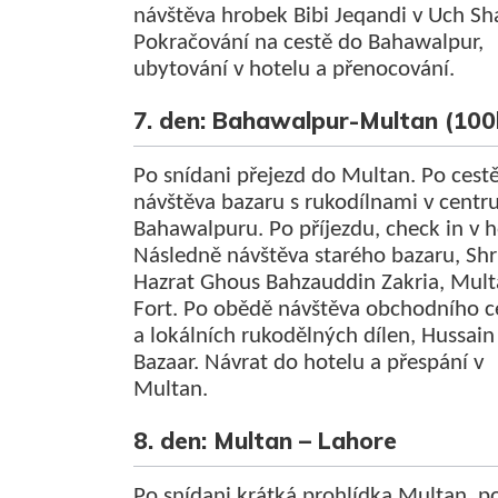
návštěva hrobek Bibi Jeqandi v Uch Sha
Pokračování na cestě do Bahawalpur,
ubytování v hotelu a přenocování.
7. den: Bahawalpur-Multan (10
Po snídani přejezd do Multan. Po cest
návštěva bazaru s rukodílnami v centr
Bahawalpuru. Po příjezdu, check in v h
Následně návštěva starého bazaru, Shr
Hazrat Ghous Bahzauddin Zakria, Mul
Fort. Po obědě návštěva obchodního c
a lokálních rukodělných dílen, Hussain
Bazaar. Návrat do hotelu a přespání v
Multan.
8. den: Multan – Lahore
Po snídani krátká prohlídka Multan, po