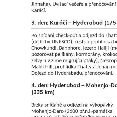
Jinnaha).
Uvítací večeře a přenocování
Karáčí.
3. den: Karáčí – Hyderabad (175
Po snídani check-out a odjezd do That
(dědictví UNESCO), cestou prohlídka 
Chowkundi, Banbhore, jezero Haliji (
pozorovat pelikány, kormorány, krokod
želvy a v zimě migrující ptáky), Nekrop
Makli Hill, prohlídka Thatty a Jehan me
Dojezd do Hyderabadu, přenocování.
4. den: Hyderabad – Mohenjo-D
(335 km)
Brzká snídaně a odjezd na vykopávky
Mohenjo-Daro (2600 př.n.l.-památka