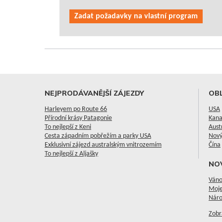
Zadat požadavky na vlastní program
NEJPRODÁVANĚJŠÍ ZÁJEZDY
OBL
Harleyem po Route 66
USA
Přírodní krásy Patagonie
Kan
To nejlepší z Keni
Aust
Cesta západním pobřežím a parky USA
Nový
Exklusivní zájezd australským vnitrozemím
Čína
To nejlepší z Aljašky
NO
Váno
Moje
Náro
Zobr