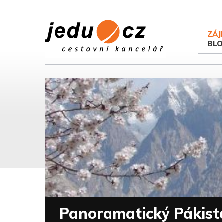
ZÁJ
BL
Panoramatický Pákist