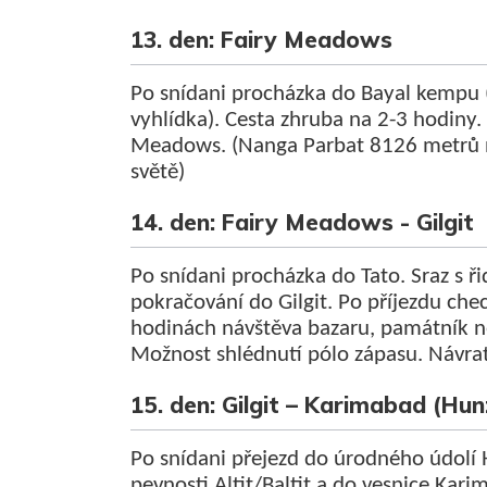
13. den: Fairy Meadows
Po snídani procházka do Bayal kempu
vyhlídka). Cesta zhruba na 2-3 hodiny.
Meadows. (Nanga Parbat 8126 metrů n
světě)
14. den: Fairy Meadows - Gilgit
Po snídani procházka do Tato. Sraz s ř
pokračování do Gilgit. Po příjezdu che
hodinách návštěva bazaru, památník n
Možnost shlédnutí pólo zápasu. Návrat
15. den: Gilgit – Karimabad (Hun
Po snídani přejezd do úrodného údolí 
pevnosti Altit/Baltit a do vesnice Kar