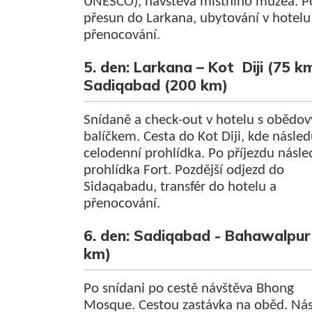
UNESCO), návštěva místního muzea. P
přesun do Larkana, ubytování v hotelu
přenocování.
5. den: Larkana – Kot Diji (75 km
Sadiqabad (200 km)
Snídaně a check-out v hotelu s obědo
balíčkem. Cesta do Kot Diji, kde násled
celodenní prohlídka. Po příjezdu násle
prohlídka Fort. Pozdější odjezd do
Sidaqabadu, transfér do hotelu a
přenocování.
6. den: Sadiqabad - Bahawalpur
km)
Po snídani po cestě návštěva Bhong
Mosque. Cestou zastávka na oběd. Ná