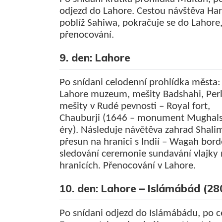
odjezd do Lahore. Cestou návštěva Ha
poblíž Sahiwa, pokračuje se do Lahore
přenocování.
9. den: Lahore
Po snídani celodenní prohlídka města:
Lahore muzeum, mešity Badshahi, Per
mešity v Rudé pevnosti – Royal fort,
Chauburji (1646 – monument Mughal
éry). Následuje návětěva zahrad Shali
přesun na hranici s Indií – Wagah bord
sledování ceremonie sundavání vlajky
hranicích. Přenocování v Lahore.
10. den: Lahore – Islámábád (2
Po snídani odjezd do Islámábádu, po 