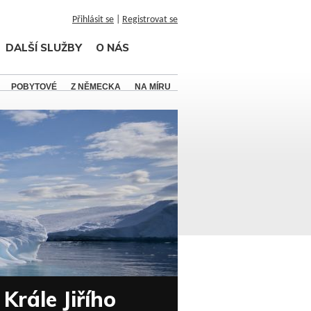
Přihlásit se
|
Registrovat se
DALŠÍ SLUŽBY
O NÁS
POBYTOVÉ
Z NĚMECKA
NA MÍRU
Krále Jiřího