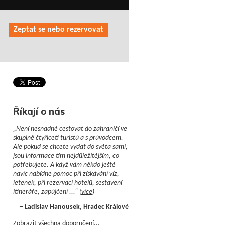
Zeptat se nebo rezervovat
Říkají o nás
„Není nesnadné cestovat do zahraničí ve
skupině čtyřiceti turistů a s průvodcem.
Ale pokud se chcete vydat do světa sami,
jsou informace tím nejdůležitějším, co
potřebujete. A když vám někdo ještě
navíc nabídne pomoc při získávání víz,
letenek, při rezervaci hotelů, sestavení
itineráře, zapůjčení ...“
(více)
– Ladislav Hanousek, Hradec Králové
Zobrazit všechna doporučení...