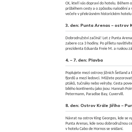
CK, kteří vás dopraví do hotelu. Během 
průběhem cesty a o způsobu nalodění a v
večeře v překrásném historickém hotelu
3. den: Punta Arenas – ostrov K
Dobrodružství začíná! Let z Punta Arena
zabere cca 3 hodiny. Po příletu navštívít
prezidenta Eduarda Freie M. a ruskou z
4. – 7. den: Plavba
Poplujete mezi ostrovy jižních Šetland a
fjordů a mezi ledovci. Můžete pozorovat
ptáků, tučnáky nebo velryby. Cesta pov
bílého kontinentu jako jsou: Hannah Poin
Petermann, Paradise Bay, Cuvervill.
8. den: Ostrov Krále Jiřího – P
Návrat na ostrov King Georges, kde se vy
Punta Arenas, kde svou dobrodružnou ce
v hotelu Cabo de Hornos se snídaní.