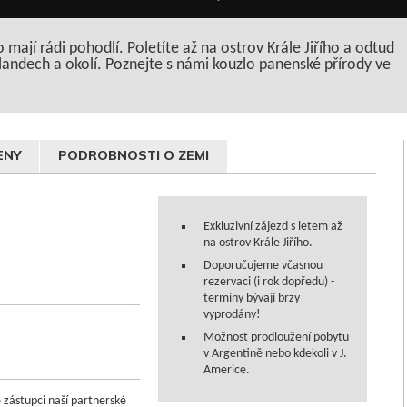
co mají rádi pohodlí. Poletíte až na ostrov Krále Jiřího a odtud
landech a okolí. Poznejte s námi kouzlo panenské přírody ve
ENY
PODROBNOSTI O ZEMI
Exkluzivní zájezd s letem až
na ostrov Krále Jiřího.
Doporučujeme včasnou
rezervaci (i rok dopředu) -
termíny bývají brzy
vyprodány!
Možnost prodloužení pobytu
v Argentině nebo kdekoli v J.
Americe.
e zástupci naší partnerské