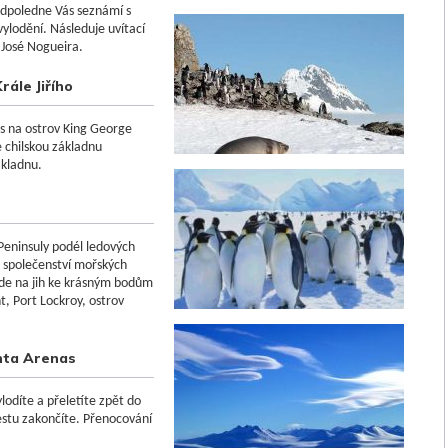
odpoledne Vás seznámí s
ylodění. Následuje uvítací
 José Nogueira.
rále Jiřího
s na ostrov King George
e chilskou základnu
ákladnu.
 Peninsuly podél ledových
 společenství mořských
ede na jih ke krásným bodům
t, Port Lockroy, ostrov
unta Arenas
lodíte a přeletíte zpět do
stu zakončíte. Přenocování