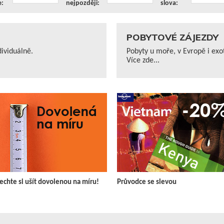
e:
nejpozději:
slova:
POBYTOVÉ ZÁJEZDY
ividuálně.
Pobyty u moře, v Evropě i exo
Více zde...
echte si ušít dovolenou na míru!
Průvodce se slevou