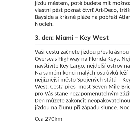
jízdu městem, poté budete mít možno
vlastní pěst poznat čtvrť Art-Deco, tržiš
Bayside a krásné pláže na pobřeží Atla
Nocleh.
3. den: Miami – Key West
Vaši cestu začnete jízdou přes krásnou
Overseas Highway na Florida Keys. Ne
navštívíte Key Largo, nejdelší ostrov na
Na samém konci malých ostrůvků leží
nejjižnější město Spojených států – Ke
West. Cesta přes most Seven-Mile-Bri
pro Vás stane nezapomenutelným záži
Den můžete zakončit neopakovatelno
jízdou na člunu při západu slunce. Noc
Cca 270km