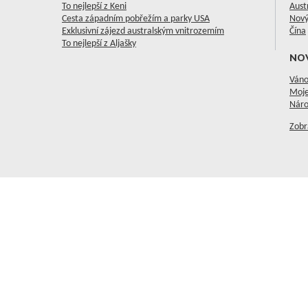
To nejlepší z Keni
Aust
Cesta západním pobřežím a parky USA
Nový
Exklusivní zájezd australským vnitrozemím
Čína
To nejlepší z Aljašky
NO
Váno
Moje
Náro
Zobr