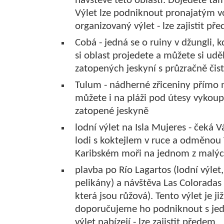
návštěvě této oblasti. Dojedete ta
Výlet lze podniknout pronajatým v
organizovaný výlet - lze zajistit př
Cobá - jedná se o ruiny v džungli, k
si oblast projedete a můžete si udě
zatopených jeskyní s průzračně čis
Tulum - nádherné zřiceniny přímo 
můžete i na pláži pod útesy vykoupat
zatopené jeskyně
lodní výlet na Isla Mujeres - čeká 
lodi s koktejlem v ruce a odměnou
Karibském moři na jednom z malýc
plavba po Río Lagartos (lodní výlet, p
pelikány) a návštěva Las Coloradas 
která jsou růžová). Tento výlet je ji
doporučujeme ho podniknout s jedn
výlet nabízejí - lze zajistit předem.