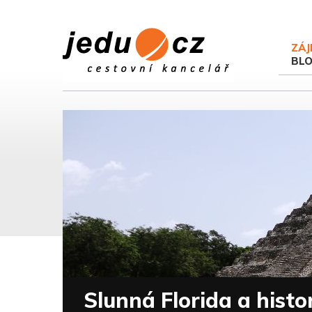
ZÁJ
BL
Slunná Florida a hist