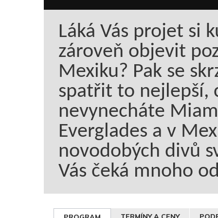
Láká Vás projet si k
zároveň objevit po
Mexiku? Pak se skrz
spatřit to nejlepší,
nevynecháte Miami
Everglades a v Mexi
novodobých divů sv
Vás čeká mnoho odp
TERMÍNY A CENY
PODR
PROGRAM