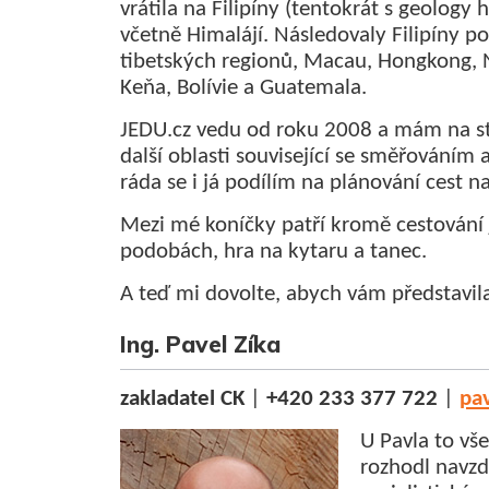
vrátila na Filipíny (tentokrát s geology hl
včetně Himalájí. Následovaly Filipíny pot
tibetských regionů, Macau, Hongkong, N
Keňa, Bolívie a Guatemala.
JEDU.cz vedu od roku 2008 a mám na sta
další oblasti související se směřováním
ráda se i já podílím na plánování cest na
Mezi mé koníčky patří kromě cestování j
podobách, hra na kytaru a tanec.
A teď mi dovolte, abych vám představil
Ing. Pavel Zíka
zakladatel CK
|
+420 233 377 722
|
pa
U Pavla to vš
rozhodl navzd