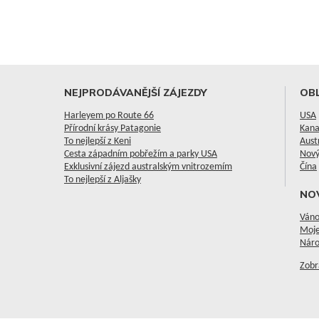
NEJPRODÁVANĚJŠÍ ZÁJEZDY
OBL
Harleyem po Route 66
USA
Přírodní krásy Patagonie
Kan
To nejlepší z Keni
Aust
Cesta západním pobřežím a parky USA
Nový
Exklusivní zájezd australským vnitrozemím
Čína
To nejlepší z Aljašky
NO
Váno
Moje
Náro
Zobr