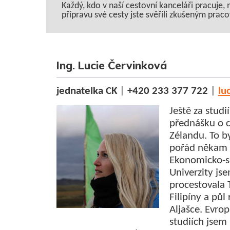
Každý, kdo v naší cestovní kanceláři pracuje, 
přípravu své cesty jste svěřili zkušeným prac
Ing. Lucie Červinková
jednatelka CK
|
+420 233 377 722
|
lu
Ještě za studi
přednášku o 
Zélandu. To 
pořád někam 
Ekonomicko-s
Univerzity js
procestovala T
Filipíny a půl
Aljašce. Evro
studiích jsem