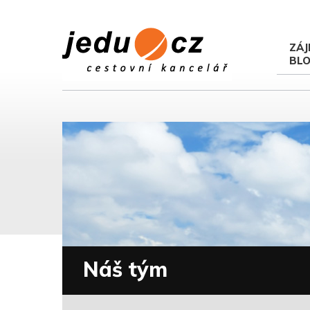
ZÁJ
BL
Náš tým