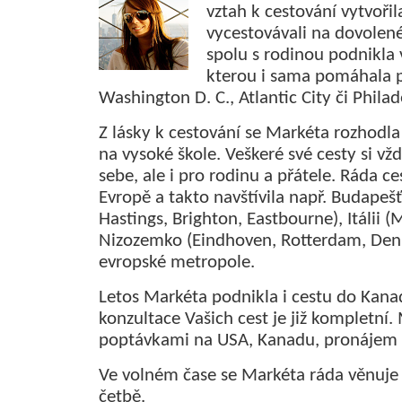
vztah k cestování vytvořil
vycestovávali na dovolen
spolu s rodinou podnikla
kterou i sama pomáhala p
Washington D. C., Atlantic City či Philad
Z lásky k cestování se Markéta rozhodla
na vysoké škole. Veškeré své cesty si vž
sebe, ale i pro rodinu a přátele. Ráda 
Evropě a takto navštívila např. Budapešť,
Hastings, Brighton, Eastbourne), Itálii 
Nizozemko (Eindhoven, Rotterdam, Den 
evropské metropole.
Letos Markéta podnikla i cestu do Kanady
konzultace Vašich cest je již kompletní. 
poptávkami na USA, Kanadu, pronájem au
Ve volném čase se Markéta ráda věnuje 
četbě.