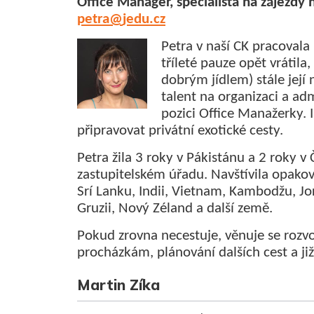
Office Manager, specialista na zájezdy 
petra
@
jedu.cz
Petra v naší CK pracovala
tříleté pauze opět vrátila,
dobrým jídlem) stále její 
talent na organizaci a adm
pozici Office Manažerky. 
připravovat privátní exotické cesty.
Petra žila 3 roky v Pákistánu a 2 roky v
zastupitelském úřadu. Navštívila opako
Srí Lanku, Indii, Vietnam, Kambodžu, J
Gruzii, Nový Zéland a další země.
Pokud zrovna necestuje, věnuje se rozvoj
procházkám, plánování dalších cest a j
Martin Zíka