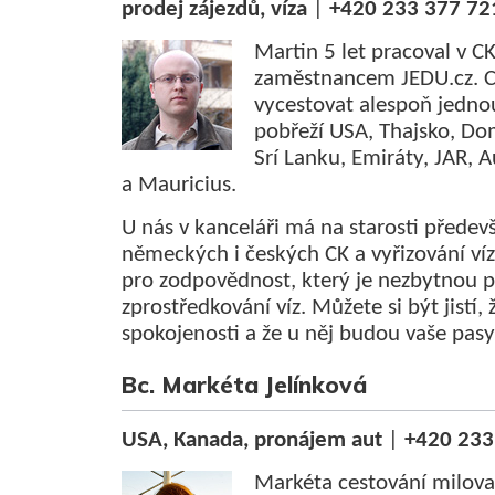
prodej zájezdů, víza
|
+420 233 377 72
Martin 5 let pracoval v C
zaměstnancem JEDU.cz. Ce
vycestovat alespoň jedno
pobřeží USA, Thajsko, Do
Srí Lanku, Emiráty, JAR, A
a Mauricius.
U nás v kanceláři má na starosti předev
německých i českých CK a vyřizování víz
pro zodpovědnost, který je nezbytnou p
zprostředkování víz. Můžete si být jistí,
spokojenosti a že u něj budou vaše pasy
Bc. Markéta Jelínková
USA, Kanada, pronájem aut
|
+420 233
Markéta cestování milova