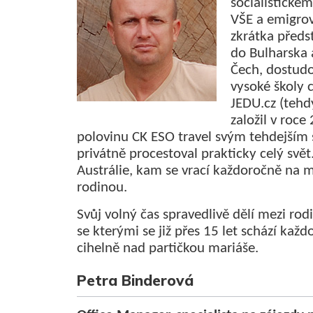
socialistické
VŠE a emigro
zkrátka předst
do Bulharska 
Čech, dostudo
vysoké školy 
JEDU.cz (tehdy
založil v roce
polovinu CK ESO travel svým tehdejším 
privátně procestoval prakticky celý svět.
Austrálie, kam se vrací každoročně na m
rodinou.
Svůj volný čas spravedlivě dělí mezi ro
se kterými se již přes 15 let schází ka
cihelně nad partičkou mariáše.
Petra Binderová