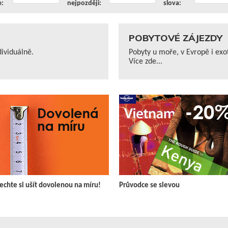
e:
nejpozději:
slova:
POBYTOVÉ ZÁJEZDY
ividuálně.
Pobyty u moře, v Evropě i exo
Více zde...
echte si ušít dovolenou na míru!
Průvodce se slevou