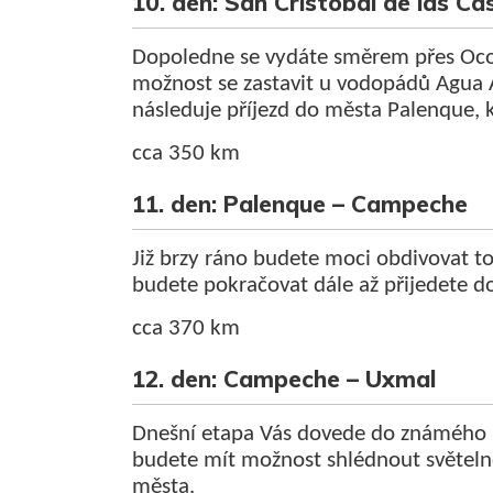
10. den: San Cristóbal de las C
Dopoledne se vydáte směrem přes Ocos
možnost se zastavit u vodopádů Agua 
následuje příjezd do města Palenque, 
cca 350 km
11. den: Palenque – Campeche
Již brzy ráno budete moci obdivovat 
budete pokračovat dále až přijedete 
cca 370 km
12. den: Campeche – Uxmal
Dnešní etapa Vás dovede do známého
budete mít možnost shlédnout světelné
města.