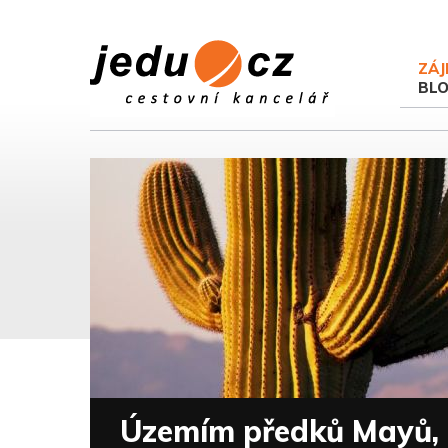
ZÁJ
BL
Územím předků Mayů, 