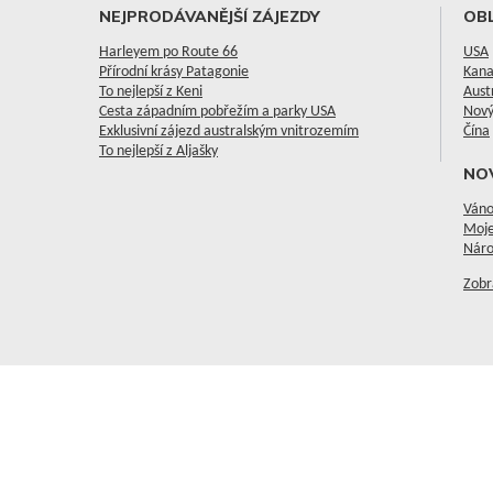
NEJPRODÁVANĚJŠÍ ZÁJEZDY
OBL
Harleyem po Route 66
USA
Přírodní krásy Patagonie
Kan
To nejlepší z Keni
Aust
Cesta západním pobřežím a parky USA
Nový
Exklusivní zájezd australským vnitrozemím
Čína
To nejlepší z Aljašky
NO
Váno
Moje
Náro
Zobr