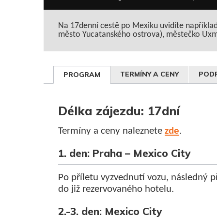
Na 17denní cestě po Mexiku uvidíte napříkla
město Yucatanského ostrova), městečko Uxmal
TERMÍNY A CENY
PODR
PROGRAM
Délka zájezdu: 17dní
Termíny a ceny naleznete
zde
.
1. den: Praha – Mexico City
Po příletu vyzvednutí vozu, následný 
do již rezervovaného hotelu.
2.-3. den: Mexico City