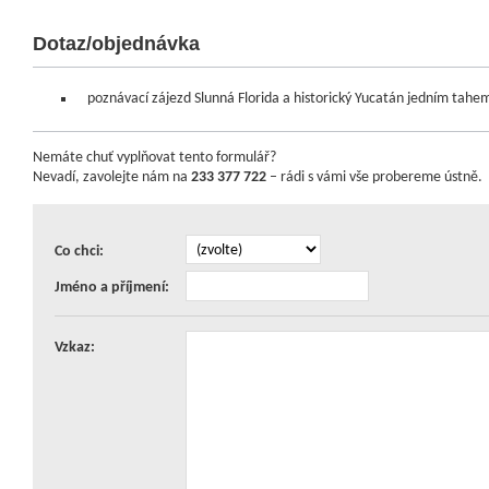
Dotaz/objednávka
poznávací zájezd Slunná Florida a historický Yucatán jedním tahe
Nemáte chuť vyplňovat tento formulář?
Nevadí, zavolejte nám na
233 377 722
– rádi s vámi vše probereme ústně.
Co chci:
Jméno a příjmení:
Vzkaz: