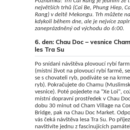
Poznámka: Trh Cai Rang je jedním ze t
největších trhů (Cai Be, Phung Hiep, Ca
Rang) v deltě Mekongu. Trh můžete nav
kdykoli během dne, ale je nejvíce zapl
zaneprázdněný od východu do 6:00.
6. den: Chau Doc – vesnice Cham
les Tra Su
Po snídani návštěva plovoucí rybí far
(místní život na plovoucí rybí farmě, s
se s chovateli ryb, podíváte se na krme
ryb). Pokračujete do Chamu (Muslims
vesnice). Poté pojedete na "Xe Loi", co
místní dopravní prostředek v Chau Do
dobu 30 minut od Cham Village na Co
Bridge, pak na Chau Doc Market. Odp
vás čeká návštěva lesa Tra Su. Po příje
navštívíte jednu z fascinujících památe