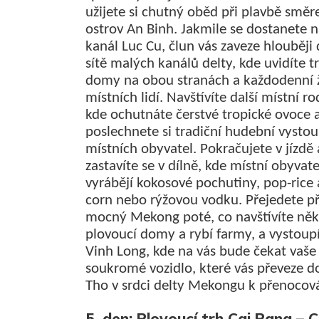
užijete si chutný oběd při plavbě smě
ostrov An Binh. Jakmile se dostanete 
kanál Luc Cu, člun vás zaveze hlouběji
sítě malých kanálů delty, kde uvidíte t
domy na obou stranách a každodenní 
místních lidí. Navštívíte další místní ro
kde ochutnáte čerstvé tropické ovoce 
poslechnete si tradiční hudební vysto
místních obyvatel. Pokračujete v jízdě 
zastavíte se v dílně, kde místní obyvate
vyrábějí kokosové pochutiny, pop-rice 
corn nebo rýžovou vodku. Přejedete p
mocný Mekong poté, co navštívíte něk
plovoucí domy a rybí farmy, a vystoup
Vinh Long, kde na vás bude čekat vaše
soukromé vozidlo, které vás převeze d
Tho v srdci delty Mekongu k přenocová
5. den: Plovoucí trh Cai Rang – 