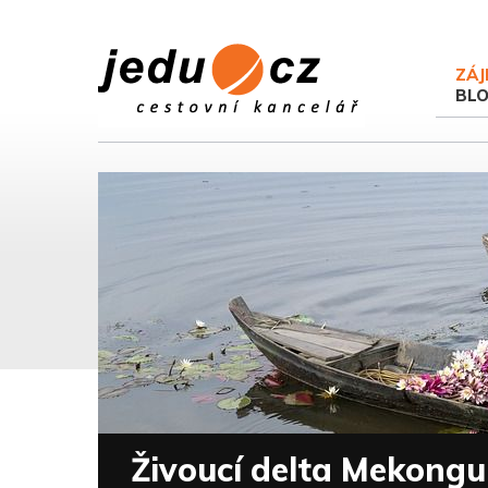
ZÁJ
BL
Živoucí delta Mekongu