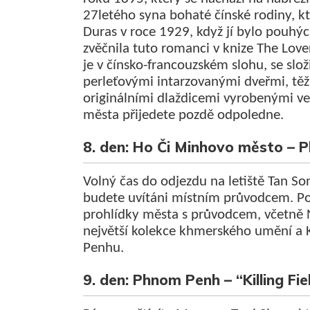
27letého syna bohaté čínské rodiny, k
Duras v roce 1929, když jí bylo pouhý
zvěčnila tuto romanci v knize The Lov
je v čínsko-francouzském slohu, se slož
perleťovými intarzovanými dveřmi, t
originálními dlaždicemi vyrobenými ve
města přijedete pozdě odpoledne.
8. den: Ho Či Minhovo město –
Volný čas do odjezdu na letiště Tan S
budete uvítáni místním průvodcem. Po
prohlídky města s průvodcem, včetně 
největší kolekce khmerského umění a 
Penhu.
9. den: Phnom Penh – “Killing Fie