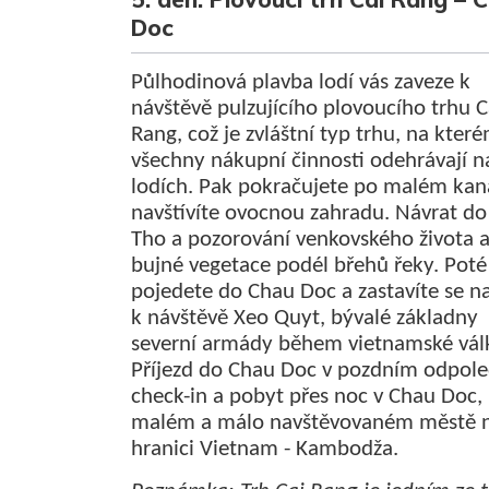
Doc
Půlhodinová plavba lodí vás zaveze k
návštěvě pulzujícího plovoucího trhu C
Rang, což je zvláštní typ trhu, na kter
všechny nákupní činnosti odehrávají n
lodích. Pak pokračujete po malém kan
navštívíte ovocnou zahradu. Návrat do
Tho a pozorování venkovského života 
bujné vegetace podél břehů řeky. Poté
pojedete do Chau Doc a zastavíte se n
k návštěvě Xeo Quyt, bývalé základny
severní armády během vietnamské vál
Příjezd do Chau Doc v pozdním odpole
check-in a pobyt přes noc v Chau Doc,
malém a málo navštěvovaném městě 
hranici Vietnam - Kambodža.