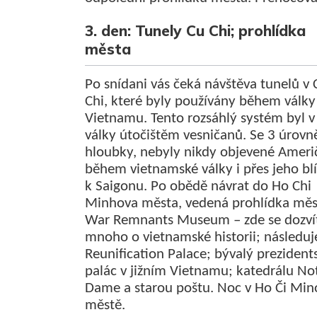
3. den: Tunely Cu Chi; prohlídka
města
Po snídani vás čeká návštěva tunelů v 
Chi, které byly používány během války
Vietnamu. Tento rozsáhlý systém byl 
války útočištěm vesničanů. Se 3 úrov
hloubky, nebyly nikdy objevené Ameri
během vietnamské války i přes jeho blí
k Saigonu. Po obědě návrat do Ho Chi
Minhova města, vedená prohlídka měs
War Remnants Museum – zde se dozví
mnoho o vietnamské historii; následuj
Reunification Palace; bývalý prezident
palác v jižním Vietnamu; katedrálu No
Dame a starou poštu. Noc v Ho Či Min
městě.