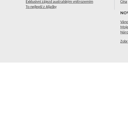
Exklusivní zájezd australským vnitrozemím
Čína
To nejlepší z Aljašky
NO
Váno
Moje
Náro
Zobr