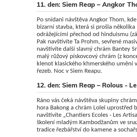
11. den: Siem Reap – Angkor Th
Po snídani návštěva Angkor Thom, kde
bizarní stavba, která si prošla několi
odrážejícími přechod od hinduismu (z
Pak navštívíte Ta Prohm, sevřené mas
navštívíte další slavný chrám Bantey Sr
malý růžový pískovcový chrám (z konce 
klenot klasického khmerského umění vy
řezeb. Noc v Siem Reapu.
12. den: Siem Reap – Rolous - L
Ráno vás čeká návštěva skupiny chrám
hora Bakong a chrám Lolei uprostřed 
navštívíte „Chantiers Ecoles - Les Arti
školení mladým Kambodžanům ve snaze
tradice řezbářství do kamene a sochařs