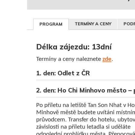
TERMÍNY A CENY
PODR
PROGRAM
Délka zájezdu: 13dní
Termíny a ceny naleznete
zde
.
1. den: Odlet z ČR
2. den:
Ho Chi Minhovo město
– 
Po příletu na letiště Tan Son Nhat v Ho
Minhově městě budete uvítáni místní
průvodcem. Transfer do hotelu, ubytov
závislosti na příletu letadla si uděláte
odpolední prohlídku města. Přenocová