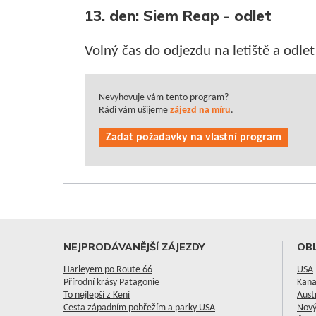
13. den: Siem Reap - odlet
Volný čas do odjezdu na letiště a odlet
Nevyhovuje vám tento program?
Rádi vám ušijeme
zájezd na míru
.
Zadat požadavky na vlastní program
NEJPRODÁVANĚJŠÍ ZÁJEZDY
OBL
Harleyem po Route 66
USA
Přírodní krásy Patagonie
Kan
To nejlepší z Keni
Aust
Cesta západním pobřežím a parky USA
Nový