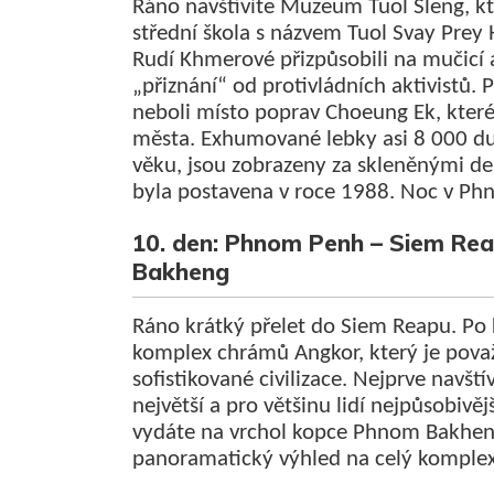
Ráno navštívíte Muzeum Tuol Sleng, k
střední škola s názvem Tuol Svay Prey 
Rudí Khmerové přizpůsobili na mučicí a
„přiznání“ od protivládních aktivistů. Po
neboli místo poprav Choeung Ek, které
města. Exhumované lebky asi 8 000 du
věku, jsou zobrazeny za skleněnými d
byla postavena v roce 1988. Noc v P
10. den: Phnom Penh – Siem Re
Bakheng
Ráno krátký přelet do Siem Reapu. Po
komplex chrámů Angkor, který je pova
sofistikované civilizace. Nejprve navšt
největší a pro většinu lidí nejpůsobivě
vydáte na vrchol kopce Phnom Bakheng
panoramatický výhled na celý komplex