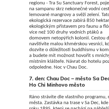
regionu - Tra Su Sanctuary Forest, poj
na sampanu skrz nekonečné vodní ces
lemované mangrovy a svěží zelení. Tat
ekologická rezervace zabírá 850 hektar
ekologickým přístavem pro faunu a fló
více než 100 druhy vodních ptáků a
domovem netopýřích kolonií. Cestou d
navštívíte malou khmérskou vesnici, k
dozvíte o důležitosti buddhismu v kom
a budete mít možnost hovořit s mnich
místním klášteře. Návrat do hotelu po
odpoledne. Noc v Chau Doc.
7. den: Chau Doc – město Sa Dec
Ho Chi Minhovo město
Ráno strávíte dle vlastního programu,
města. Zastávka na trase v Sa Dec, kde
roku 1895, který se nachází na nábřeží