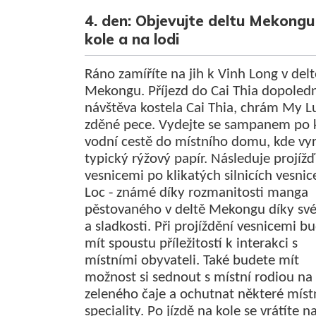
4. den: Objevujte deltu Mekongu
kole a na lodi
Ráno zamíříte na jih k Vinh Long v delt
Mekongu. Příjezd do Cai Thia dopoled
návštěva kostela Cai Thia, chrám My L
zděné pece. Vydejte se sampanem po 
vodní cestě do místního domu, kde vyr
typický rýžový papír. Následuje projíž
vesnicemi po klikatých silnicích vesni
Loc - známé díky rozmanitosti manga
pěstovaného v deltě Mekongu díky své
a sladkosti. Při projíždění vesnicemi b
mít spoustu příležitostí k interakci s
místními obyvateli. Také budete mít
možnost si sednout s místní rodiou na 
zeleného čaje a ochutnat některé míst
speciality. Po jízdě na kole se vrátíte n