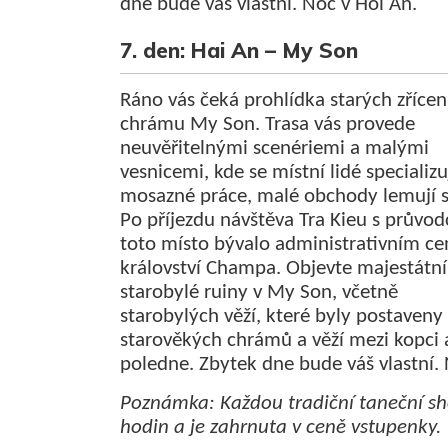
dne bude váš vlastní. Noc v Hoi An.
7. den: Hai An – My Son
Ráno vás čeká prohlídka starých zřícen
chrámu My Son. Trasa vás provede
neuvěřitelnými scenériemi a malými
vesnicemi, kde se místní lidé specializu
mosazné práce, malé obchody lemují si
Po příjezdu návštěva Tra Kieu s průvo
toto místo bývalo administrativním c
království Champa. Objevte majestátní
starobylé ruiny v My Son, včetně
starobylých věží, které byly postaveny o
starověkých chrámů a věží mezi kopci 
poledne. Zbytek dne bude váš vlastní. 
Poznámka: Každou tradiční taneční sh
hodin a je zahrnuta v ceně vstupenky.