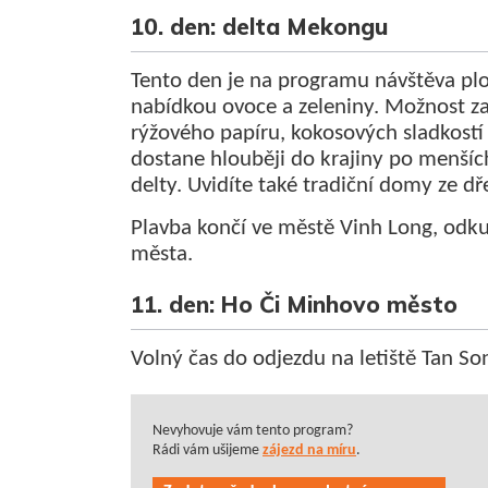
10. den: delta Mekongu
Tento den je na programu návštěva plo
nabídkou ovoce a zeleniny. Možnost za
rýžového papíru, kokosových sladkostí a
dostane hlouběji do krajiny po menšíc
delty. Uvidíte také tradiční domy ze dř
Plavba končí ve městě Vinh Long, odk
města.
11. den: Ho Či Minhovo město
Volný čas do odjezdu na letiště Tan So
Nevyhovuje vám tento program?
Rádi vám ušijeme
zájezd na míru
.