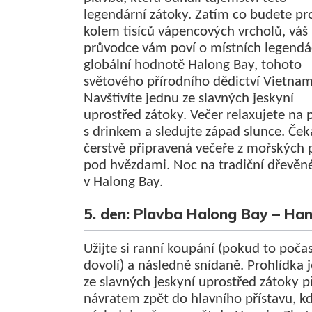
legendární zátoky. Zatím co budete pro
kolem tisíců vápencových vrcholů, váš
průvodce vám poví o místních legendá
globální hodnotě Halong Bay, tohoto
světového přírodního dědictví Vietna
Navštivíte jednu ze slavných jeskyní
uprostřed zátoky. Večer relaxujete na 
s drinkem a sledujte západ slunce. Ček
čerstvě připravená večeře z mořských 
pod hvězdami. Noc na tradiční dřevěné
v Halong Bay.
5. den: Plavba Halong Bay – Han
Užijte si ranní koupání (pokud to počas
dovolí) a následně snídaně. Prohlídka 
ze slavných jeskyní uprostřed zátoky p
návratem zpět do hlavního přístavu, k