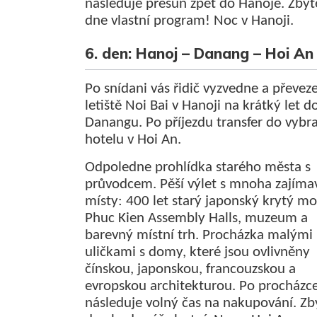
následuje přesun zpět do Hanoje. Zbyt
dne vlastní program! Noc v Hanoji.
6. den: Hanoj – Danang – Hoi An
Po snídani vás řidič vyzvedne a převez
letiště Noi Bai v Hanoji na krátký let d
Danangu. Po příjezdu transfer do vyb
hotelu v Hoi An.
Odpoledne prohlídka starého města s
průvodcem. Pěší výlet s mnoha zajím
místy: 400 let starý japonský krytý mo
Phuc Kien Assembly Halls, muzeum a
barevný místní trh. Procházka malými
uličkami s domy, které jsou ovlivněny
čínskou, japonskou, francouzskou a
evropskou architekturou. Po procházc
následuje volný čas na nakupování. Zb