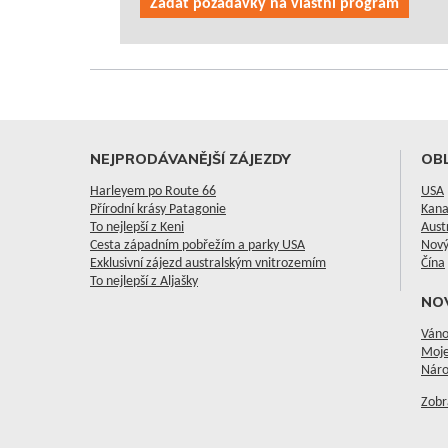
Zadat požadavky na vlastní program
NEJPRODÁVANĚJŠÍ ZÁJEZDY
OBL
Harleyem po Route 66
USA
Přírodní krásy Patagonie
Kan
To nejlepší z Keni
Aust
Cesta západním pobřežím a parky USA
Nový
Exklusivní zájezd australským vnitrozemím
Čína
To nejlepší z Aljašky
NO
Váno
Moje
Náro
Zobr