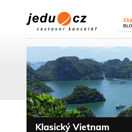
ZÁJ
BL
Klasický Vietnam