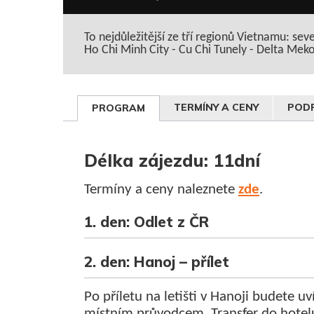
To nejdůležitější ze tří regionů Vietnamu: sev
Ho Chi Minh City - Cu Chi Tunely - Delta Mek
TERMÍNY A CENY
PODR
PROGRAM
Délka zájezdu: 11dní
Termíny a ceny naleznete
zde
.
1. den: Odlet z ČR
2. den: Hanoj – přílet
Po příletu na letišti v Hanoji budete uv
místním průvodcem. Transfer do hotel