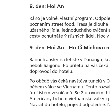
8. den: Hoi An
Ráno je volné, vlastní program. Odpole
poznáním street food. Trasa je dlouhá 
úžasného jídla, jednoduchého cvičení
cesty ochutnáte 9 různých jídel. Noc v
9. den: Hoi An - Ho Či Minhovo m
Ranní transfer na letiště v Danangu, k
neboli Saigonu. Po příletu na vás čeká
doprovodí do hotelu.
Po obědě vás čeká návštěva tunelů v C
během válce ve Viernamu. Tento rozsáh
útočištěm vesničanů. Se 3 úrovněmi h
Američany během vietnamské války i př
Návrat do hotelu, příjezd odpoledne. 