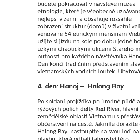
budete pokračovat v návštěvě muzea
etnologie, které je všeobecně uznávan
nejlepší v zemi, a obsahuje rozsáhlé
zobrazení struktur (domů) v životní vel
věnované 54 etnickým menšinám Vie
užijte si jízdu na kole po dobu jedné h
úzkými chaotickými ulicemi Starého m
nutností pro každého návštěvníka Han
Den končí tradičním představením sla
vietnamských vodních loutek. Ubytová
4. den: Hanoj – Halong Bay
Po snídani projížďka po úrodné půdě a
rýžových polích delty Red River, hlavní
zemědělské oblasti Vietnamu s přestá
občerstvení na cestě. Jakmile dorazíte
Halong Bay, nastoupíte na svou loď na
plavbu, která odhalí tajemství této