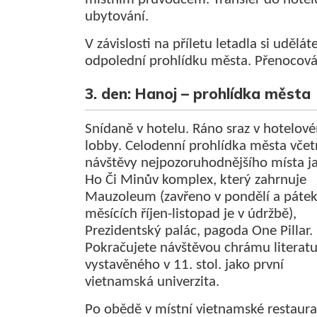
ubytování.
V závislosti na příletu letadla si udělát
odpolední prohlídku města. Přenocová
3. den: Hanoj – prohlídka města
Snídaně v hotelu. Ráno sraz v hotelov
lobby. Celodenní prohlídka města vče
návštěvy nejpozoruhodnějšího místa ja
Ho Či Minův komplex, který zahrnuje
Mauzoleum (zavřeno v pondělí a pátek
měsících říjen-listopad je v údržbě),
Prezidentský palác, pagoda One Pillar.
Pokračujete návštěvou chrámu literatu
vystavěného v 11. stol. jako první
vietnamská univerzita.
Po obědě v místní vietnamské restaura