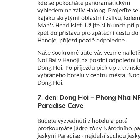
kde se pokocháte panoramatickým
výhledem na záliv Halong. Projeďte se
kajaku skrytými oblastmi zálivu, kole
Man's Head Islet. Užijte si brunch při 
zpět do přístavu pro zpáteční cestu do
Hanoje, příjezd pozdě odpoledne.
Naše soukromé auto vás vezme na leti
Noi Bai v Hanoji na pozdní odpolední l
Dong Hoi. Po příjezdu pick-up a transf
vybraného hotelu v centru města. Noc
Dong Hoi.
7. den: Dong Hoi – Phong Nha N
Paradise Cave
Budete vyzvednuti z hotelu a poté
prozkoumáte jádro zóny Národního pa
jeskyni Paradise - nejdelší suchou jesk