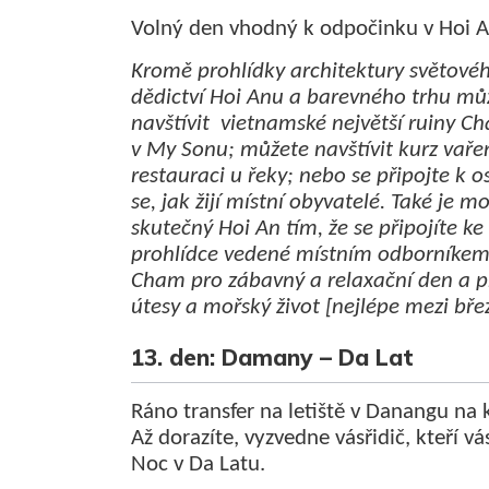
Volný den vhodný k odpočinku v Hoi A
Kromě prohlídky architektury světové
dědictví Hoi Anu a barevného trhu mů
navštívit vietnamské největší ruiny C
v My Sonu; můžete navštívit kurz vařen
restauraci u řeky; nebo se připojte k 
se, jak žijí místní obyvatelé. Také je 
skutečný Hoi An tím, že se připojíte k
prohlídce vedené místním odborníkem?
Cham pro zábavný a relaxační den a p
útesy a mořský život [nejlépe mezi bř
13. den: Damany – Da Lat
Ráno transfer na letiště v Danangu na k
Až dorazíte, vyzvedne vásřidič, kteří 
Noc v Da Latu.