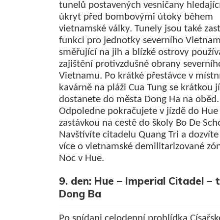
tunelů postavených vesničany hledajíc
úkryt před bombovými útoky během
vietnamské války. Tunely jsou také zas
funkci pro jednotky severního Vietna
směřující na jih a blízké ostrovy použí
zajištění protivzdušné obrany severníh
Vietnamu. Po krátké přestávce v místn
kavárně na pláži Cua Tung se krátkou j
dostanete do města Dong Ha na oběd.
Odpoledne pokračujete v jízdě do Hue
zastávkou na cestě do školy Bo De Sch
Navštívíte citadelu Quang Tri a dozvíte
více o vietnamské demilitarizované zó
Noc v Hue.
9. den: Hue – Imperial Citadel – 
Dong Ba
Po snídani celodenní prohlídka Císařs