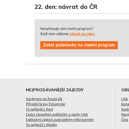
22. den: návrat do ČR
Nevyhovuje vám tento program?
Rádi vám ušijeme
zájezd na míru
.
Zadat požadavky na vlastní program
NEJPRODÁVANĚJŠÍ ZÁJEZDY
OBL
Harleyem po Route 66
USA
Přírodní krásy Patagonie
Kan
To nejlepší z Keni
Aust
Cesta západním pobřežím a parky USA
Nový
Exklusivní zájezd australským vnitrozemím
Čína
To nejlepší z Aljašky