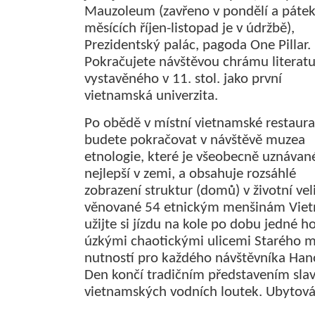
Mauzoleum (zavřeno v pondělí a pátek
měsících říjen-listopad je v údržbě),
Prezidentský palác, pagoda One Pillar.
Pokračujete návštěvou chrámu literatu
vystavěného v 11. stol. jako první
vietnamská univerzita.
Po obědě v místní vietnamské restaura
budete pokračovat v návštěvě muzea
etnologie, které je všeobecně uznávan
nejlepší v zemi, a obsahuje rozsáhlé
zobrazení struktur (domů) v životní vel
věnované 54 etnickým menšinám Vie
užijte si jízdu na kole po dobu jedné h
úzkými chaotickými ulicemi Starého m
nutností pro každého návštěvníka Han
Den končí tradičním představením sla
vietnamských vodních loutek. Ubytová