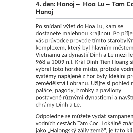
4. den: Hanoj – Hoa Lu – Tam C
Hanoj
Po snídani výlet do Hoa Lu, kam se
dostanete malebnou krajinou. Po příj
vás průvodce provede tímto starobyl
komplexem, který byl hlavním měste
Vietnamu za dynastií Dinh a Le mezi le
968 a 1009 n.l. Král Dinh Tien Hoang s
vybral toto horské místo, protože vodn
systémy napájené z hor byly ideální p
zemědělství i obranu. Užijte si pohled 
paláce, pagody, hrobky a pavilony
postavené různými dynastiemi a navští
chrámy Dinh a Le.
Odpoledne se můžete vydat sampane
vodních cestách Tam Coc. Lokálně zn
jako „Halongský záliv země“, je tato kl