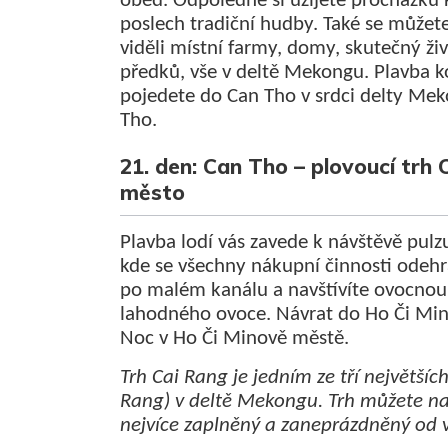
oběd. Odpoledne si užijete procházku 
poslech tradiční hudby. Také se můžete
viděli místní farmy, domy, skutečný ži
předků, vše v deltě Mekongu. Plavba 
pojedete do Can Tho v srdci delty Me
Tho.
21. den: Can Tho – plovoucí trh
město
Plavba lodí vás zavede k návštěvě pulz
kde se všechny nákupní činnosti odehr
po malém kanálu a navštívíte ovocnou
lahodného ovoce. Návrat do Ho Či Min
Noc v Ho Či Minově městě.
Trh Cai Rang je jedním ze tří největšíc
Rang) v deltě Mekongu. Trh můžete nav
nejvíce zaplněný a zaneprázdněný od 