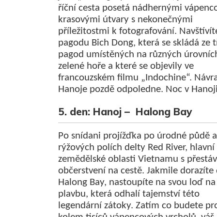
říční cesta posetá nádhernými vápenc
krasovými útvary s nekonečnými
příležitostmi k fotografování. Navštívít
pagodu Bich Dong, která se skládá ze t
pagod umístěných na různých úrovníc
zelené hoře a které se objevily ve
francouzském filmu „Indochine“. Návr
Hanoje pozdě odpoledne. Noc v Hanoji
5. den: Hanoj – Halong Bay
Po snídani projížďka po úrodné půdě a
rýžových polích delty Red River, hlavní
zemědělské oblasti Vietnamu s přestá
občerstvení na cestě. Jakmile dorazíte
Halong Bay, nastoupíte na svou loď na
plavbu, která odhalí tajemství této
legendární zátoky. Zatím co budete pro