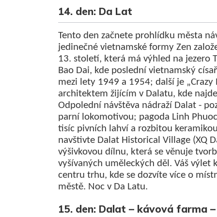
14. den: Da Lat
Tento den začnete prohlídku města náv
jedinečné vietnamské formy Zen založ
13. století, která má výhled na jezero 
Bao Dai, kde poslední vietnamský císař 
mezi lety 1949 a 1954; další je „Craz
architektem žijícím v Dalatu, kde najd
Odpolední návštěva nádraží Dalat - po
parní lokomotivou; pagoda Linh Phuoc,
tisíc pivních lahví a rozbitou keramiko
navštivte Dalat Historical Village (XQ D
výšivkovou dílnu, která se věnuje tvor
vyšívaných uměleckých děl. Váš výlet
centru trhu, kde se dozvíte více o mí
městě. Noc v Da Latu.
15. den: Dalat – kávová farma –