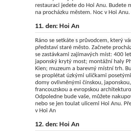
restauraci jedete do Hoi Anu. Budete m
na procházku městem. Noc v Hoi Anu.
11. den: Hoi An
Ráno se setkáte s průvodcem, který v
představí staré město. Začnete prochá
se zastávkami zajímavých míst: 400 let
japonský krytý most; montážní haly P
Kien; muzeum a barevný místní trh. B
se proplétat úzkými uličkami posetým
domy ovlivněnými čínskou, japonskou,
francouzskou a evropskou architekturo
Odpoledne bude vaše, můžete nakupo
nebo se jen toulat ulicemi Hoi Anu. Př
v Hoi An
12. den: Hoi An