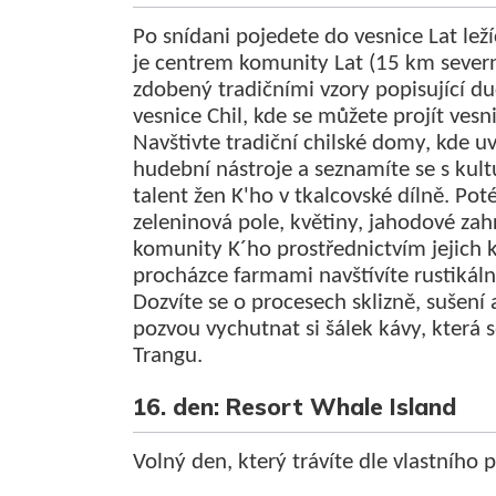
Po snídani pojedete do vesnice Lat lež
je centrem komunity Lat (15 km severně
zdobený tradičními vzory popisující duc
vesnice Chil, kde se můžete projít vesn
Navštivte tradiční chilské domy, kde u
hudební nástroje a seznamíte se s kul
talent žen K'ho v tkalcovské dílně. Pot
zeleninová pole, květiny, jahodové zahr
komunity K´ho prostřednictvím jejich 
procházce farmami navštívíte rustikáln
Dozvíte se o procesech sklizně, sušení
pozvou vychutnat si šálek kávy, která 
Trangu.
16. den: Resort Whale Island
Volný den, který trávíte dle vlastního 