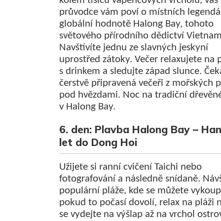
kolem tisíců vápencových vrcholů, váš
průvodce vám poví o místních legendá
globální hodnotě Halong Bay, tohoto
světového přírodního dědictví Vietna
Navštívíte jednu ze slavných jeskyní
uprostřed zátoky. Večer relaxujete na 
s drinkem a sledujte západ slunce. Ček
čerstvě připravená večeři z mořských 
pod hvězdami. Noc na tradiční dřevěné
v Halong Bay.
6. den: Plavba Halong Bay – Han
let do Dong Hoi
Užijete si ranní cvičení Taichi nebo
fotografování a následně snídaně. Náv
populární pláže, kde se můžete vykoup
pokud to počasí dovolí, relax na pláži
se vydejte na výšlap až na vrchol ostro