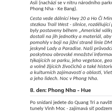
Asii (nachází se v nitru národního park
Phong Nha - Ke Bang).
Cesta vede dálnicí Hwy 20 a Ho Či Mi
stezkou Trail West - silnice, rozdělující
byly postaveny během „Americké války
dostali na jih jednotky a materiál, aby
pomohly v boji na jižní straně linie DM
jeskyně Lady a Paradise. Naši průvodc
poskytnou obrovské množství informa
týkajících se parku, jeho vegetace, ge
a volně žijících živočichů a také histor
a kulturních zajímavostí o oblasti, Vi
a jeho lidech. Noc v Phong Nha.
8. den: Phong Nha - Hue
Po snídani jedete do Quang Tri a navští
tunely Vinh Moc - zajímavá síť podze