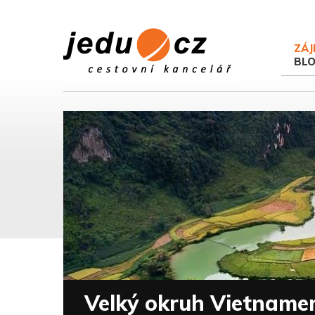
ZÁJ
BL
Velký okruh Vietnam