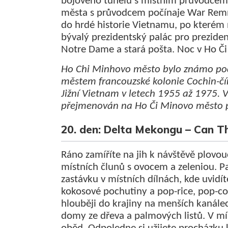
bojového tunelu s místním průvodcem. 
města s průvodcem počínaje War Rem
do hrdé historie Vietnamu, po kterém 
bývalý prezidentský palác pro preziden
Notre Dame a stará pošta. Noc v Ho Č
Ho Chi Minhovo město bylo známo po
městem francouzské kolonie Cochin-čín
Jižní Vietnam v letech 1955 až 1975. V
přejmenován na Ho Či Minovo město p
20. den: Delta Mekongu – Can T
Ráno zamíříte na jih k návštěvě plovouc
místních člunů s ovocem a zeleniou. P
zastávku v místních dílnách, kde uvidíte
kokosové pochutiny a pop-rice, pop-cor
hlouběji do krajiny na menších kanálec
domy ze dřeva a palmových listů. V mí