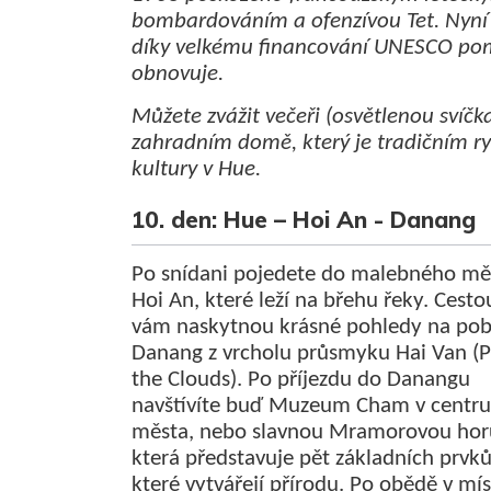
bombardováním a ofenzívou Tet. Nyní
díky velkému financování UNESCO po
obnovuje.
Můžete zvážit večeři (osvětlenou svíčk
zahradním domě, který je tradičním r
kultury v Hue.
10. den: Hue – Hoi An - Danang
Po snídani pojedete do malebného mě
Hoi An, které leží na břehu řeky. Cesto
vám naskytnou krásné pohledy na pob
Danang z vrcholu průsmyku Hai Van (P
the Clouds). Po příjezdu do Danangu
navštívíte buď Muzeum Cham v centru
města, nebo slavnou Mramorovou hor
která představuje pět základních prvků
které vytvářejí přírodu. Po obědě v mís