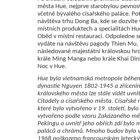
města Hue, nejprve starobylou pevnost
včetně bývalého císařského paláce. Po
návštěva trhu Dong Ba, kde se dozvíte 
místních produktech a specialitách Hu
Oběd v místní restauraci. Odpoledne s
vydáte na návštěvu pagody Thien Mu,
následované majestátní královskou hr
krále Ming Manga nebo krále Khai Din
Noc v Hue.
Hue byla vietnamská metropole běhe
dynastie Nguyen 1802-1945 a zříceni
královského města lze stále vidět uvnit
Citadely a císařského města. Císařské 
které bylo vytvořeno v 19. století, bylo
vytvořeno podle vzoru Zakázaného mě
Pekingu a uvnitř jeho obřích zdí bylo
paláců a chrámů. Mnoho budov bylo v
1968 poškozeno francouzským leteck