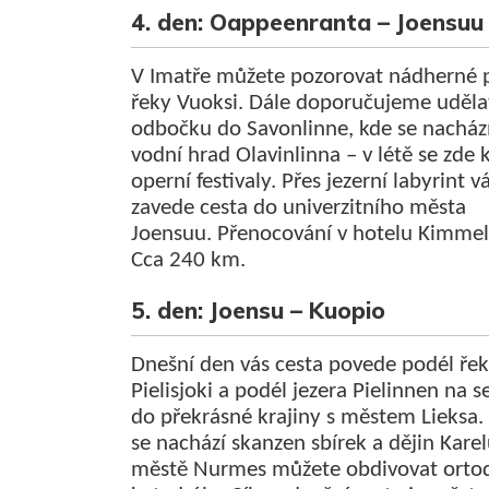
4. den: Oappeenranta – Joensuu
V Imatře můžete pozorovat nádherné 
řeky Vuoksi. Dále doporučujeme uděla
odbočku do Savonlinne, kde se nacház
vodní hrad Olavinlinna – v létě se zde 
operní festivaly. Přes jezerní labyrint v
zavede cesta do univerzitního města
Joensuu. Přenocování v hotelu Kimmel
Cca 240 km.
5. den: Joensu – Kuopio
Dnešní den vás cesta povede podél ře
Pielisjoki a podél jezera Pielinnen na s
do překrásné krajiny s městem Lieksa.
se nachází skanzen sbírek a dějin Karel
městě Nurmes můžete obdivovat orto