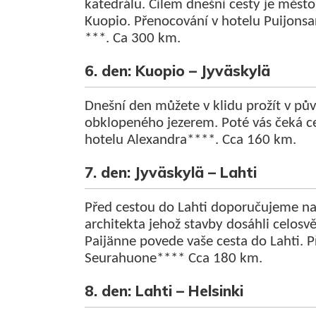
katedrálu. Cílem dnešní cesty je město
Kuopio. Přenocování v hotelu Puijonsa
***. Ca 300 km.
6. den: Kuopio – Jyväskylä
Dnešní den můžete v klidu prožít v p
obklopeného jezerem. Poté vás čeká ce
hotelu Alexandra****. Cca 160 km.
7. den: Jyväskylä – Lahti
Před cestou do Lahti doporučujeme na
architekta jehož stavby dosáhli celos
Paijänne povede vaše cesta do Lahti. 
Seurahuone**** Cca 180 km.
8. den: Lahti – Helsinki