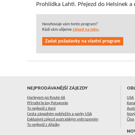
Prohlídka Lahti. Přejezd do Helsinek a 
Nevyhovuje vám tento program?
Rádi vám ušijeme
zájezd na míru
.
Zadat požadavky na vlastní program
NEJPRODÁVANĚJŠÍ ZÁJEZDY
OBL
Harleyem po Route 66
USA
Přírodní krásy Patagonie
Kan
To nejlepší z Keni
Aust
Cesta západním pobřežím a parky USA
Nový
Exklusivní zájezd australským vnitrozemím
Čína
To nejlepší z Aljašky
NO