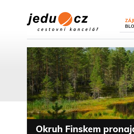
ZÁJ
BL
Okruh Finskem prona