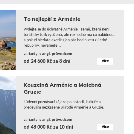
To nejlepší z Arménie
Vydejte se do úchvatné Arménie - země, která není
turisticky tolik vytížená, ale rozhodně má co nabídnout
a pokud hledáte exotiku jen pár hodin letu z České
republiky, neváhejte...
varianty:
s angl. průvodcem
od 24 600 Kč za 8 dní
Více
Kouzelná Arménie a Malebná
Gruzie
10denní poznávací zájezd po historii, kultuře a
především nezkažené přírodě Arménie a Gruzie.
varianty:
s angl. průvodcem
od 48 000 Kč za 10 dní
Více