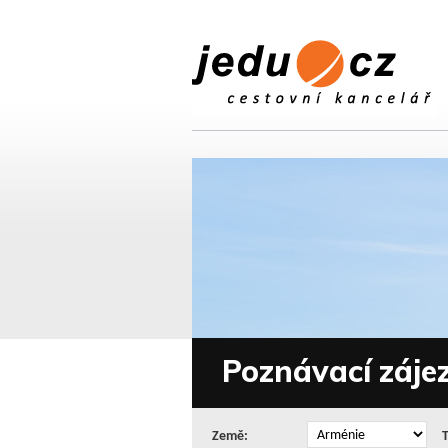
Poznávací záje
Země: