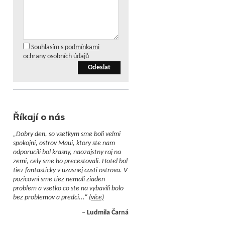
Souhlasím s
podmínkami
ochrany osobních údajů
Odeslat
Říkají o nás
„Dobry den, so vsetkym sme boli velmi
spokojni, ostrov Maui, ktory ste nam
odporucili bol krasny, naozajstny raj na
zemi, cely sme ho precestovali. Hotel bol
tiez fantasticky v uzasnej casti ostrova. V
pozicovni sme tiez nemali ziaden
problem a vsetko co ste na vybavili bolo
bez problemov a predci...“
(více)
– Ludmila Čarná