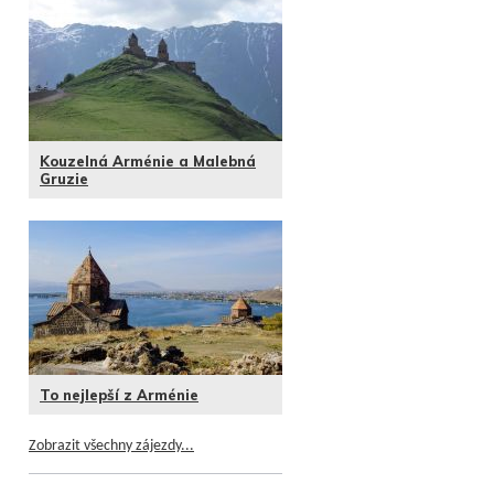
Kouzelná Arménie a Malebná
Gruzie
To nejlepší z Arménie
Zobrazit všechny zájezdy...