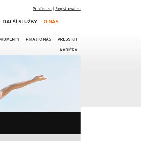
Přihlásit se
|
Registrovat se
DALŠÍ SLUŽBY
O NÁS
OKUMENTY
ŘÍKAJÍ O NÁS
PRESS KIT
KARIÉRA