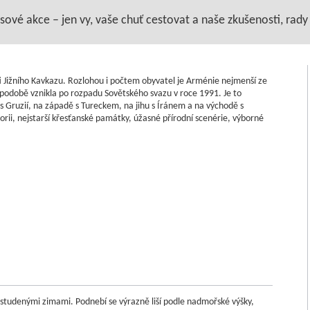
vé akce – jen vy, vaše chuť cestovat a naše zkušenosti, rady a
ti Jižního Kavkazu. Rozlohou i počtem obyvatel je Arménie nejmenší ze
 podobě vznikla po rozpadu Sovětského svazu v roce 1991. Je to
 s Gruzií, na západě s Tureckem, na jihu s Íránem a na východě s
ii, nejstarší křesťanské památky, úžasné přírodní scenérie, výborné
a studenými zimami. Podnebí se výrazně liší podle nadmořské výšky,