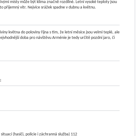
ivými místy může být klima značně rozdílné. Letní vysoké teploty jsou
to příjemný vítr. Nejvíce srážek spadne v dubnu a květnu.
viny května do poloviny října s tím, že letní měsíce jsou velmi teplé, ale
ejvhodnější doba pro návštěvu Arménie je tedy určitě pozdní jaro, či
:
situací (hasiči, policie i záchranná služba) 112