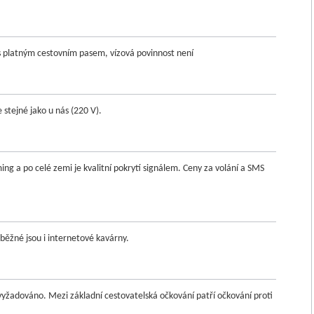
platným cestovním pasem, vízová povinnost není
e stejné jako u nás (220 V).
ing a po celé zemi je kvalitní pokrytí signálem. Ceny za volání a SMS
 běžné jsou i internetové kavárny.
yžadováno. Mezi základní cestovatelská očkování patří očkování proti