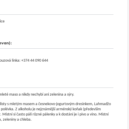
ice
evan):
nouzová linka: +374 44 090 644
leté maso a nikdy nechybí ani zelenina a sýry.
né listy s mletým masem a česnekovo-jogurtovým dresinkem, Lahmadžo
 polévka. Z alkoholu je nejznámější arménský koňak (především
. Místní si často pálí různé pálenky a k dostání je i pivo a víno. Místní
a, zeleniny a chleba.