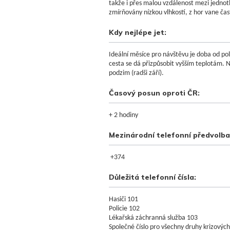
takže i přes malou vzdálenost mezi jednotl
zmírňovány nízkou vlhkostí, z hor vane čas
Kdy nejlépe jet:
Ideální měsíce pro návštěvu je doba od poli
cesta se dá přizpůsobit vyšším teplotám. N
podzim (radši září).
Časový posun oproti ČR:
+ 2 hodiny
Mezinárodní telefonní předvolba
+374
Důležitá telefonní čísla
:
Hasiči 101
Policie 102
Lékařská záchranná služba 103
Společné číslo pro všechny druhy krizových 