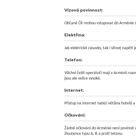
Vízová povinnost:
Občané ČR mohou vstupovat do Arménie s 
Elektřina:
Jak elektrické zásuvky, tak i síťové napětí j
Telefon:
Všichni čeští operátoři mají v Arménii roam
jsou ale velice vysoké.
Internet:
Přístup na internet nabízí většina hotelů a
Očkování:
Žádné očkování do Arménie není povinně v
žloutence typu A, B a proti tetanu.