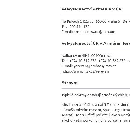
Velvyslanectví Arménie v ČR:
Na Pískách 1411/95, 160 00 Praha 6 - Dejv
Tel.: 220 518 175
E-mail: armembassy.cz@mfa.am
Velvyslanectví ČR v Arménii (Jer
Nalbandyan 48/1, 0010 Yerevan
Tel.: +374 10 519 373, +374 10 589 372, 
E-mail: yerevan@embassy.mzv.cz
https://www.mzv.cz/yerevan
Strava:
Typické pokrmy obsahují arménský chléb, m
Mezi nejznámější jídla patří Tolma – vin
– lavaš s mletým masem, Spas – Jogurtová
Ararat). Ten si určitě pořiďte i jako suvenýr
alkohol většinou kombinují s pojídáním sýr