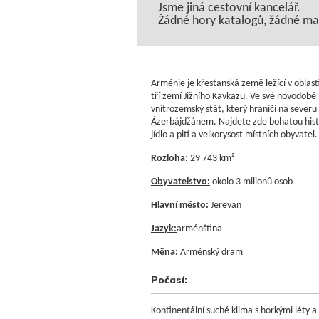
Jsme jiná cestovní kancelář.
Žádné hory katalogů, žádné maso
Arménie je křesťanská země ležící v oblas
tří zemí Jižního Kavkazu. Ve své novodobé
vnitrozemský stát, který hraničí na severu
Ázerbájdžánem. Najdete zde bohatou histor
jídlo a pití a velkorysost místních obyvatel.
Rozloha:
29 743 km²
Obyvatelstvo:
okolo 3 milionů osob
Hlavní město:
Jerevan
Jazyk:
arménština
Měna
:
Arménský dram
Počasí:
Kontinentální suché klima s horkými léty 