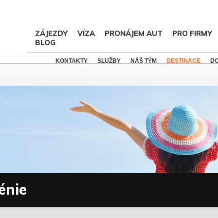
ZÁJEZDY
VÍZA
PRONÁJEM AUT
PRO FIRMY
BLOG
KONTAKTY
SLUŽBY
NÁŠ TÝM
DESTINACE
D
énie