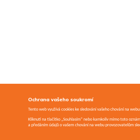
Ochrana vašeho soukromí
Tento web využívá cookies ke sledování vašeho chování na webu a
Kliknutí na tlačítko „Souhlasím“ nebo kamkoliv mimo toto ozná
a předáním údajů o vašem chování na webu provozovatelům sled