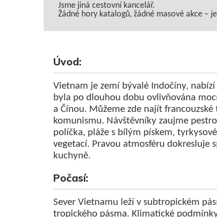
Jsme jiná cestovní kancelář.
Žádné hory katalogů, žádné masové akce – jen 
Úvod:
Vietnam je zemí bývalé Indočíny, nabízí 
byla po dlouhou dobu ovlivňována mocn
a Čínou. Můžeme zde najít francouzské t
komunismu. Návštěvníky zaujme pestro
políčka, pláže s bílým pískem, tyrkysov
vegetací. Pravou atmosféru dokresluje s
kuchyně.
Počasí:
Sever Vietnamu leží v subtropickém pás
tropického pásma. Klimatické podmínky