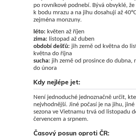
po rovníkové podnebí.
Bývá obvyklé, že 
k bodu mrazu a na jihu dosahují až 40°C
zejména monzuny.
léto:
květen až říjen
zima:
listopad až duben
období dešťů:
jih země od května do li
května do října
sucha:
jih země od prosince do dubna, n
do února
Kdy nejlépe jet:
Není jednoduché jednoznačně určit, kte
nejvhodnější. Jiné počasí je na jihu, jin
sezona ve Vietnamu trvá od listopadu d
červencem a srpnem.
Časový posun oproti ČR: