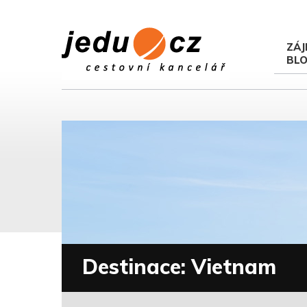
ZÁJ
BL
Destinace: Vietnam