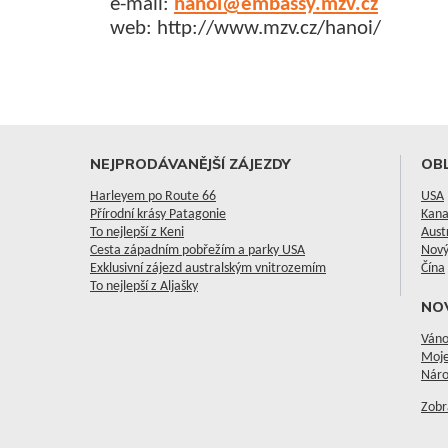
e-mail:
hanoi@embassy.mzv.cz
web: http://www.mzv.cz/hanoi/
NEJPRODÁVANĚJŠÍ ZÁJEZDY
OBL
Harleyem po Route 66
USA
Přírodní krásy Patagonie
Kan
To nejlepší z Keni
Aust
Cesta západním pobřežím a parky USA
Nový
Exklusivní zájezd australským vnitrozemím
Čína
To nejlepší z Aljašky
NO
Váno
Moje
Náro
Zobr