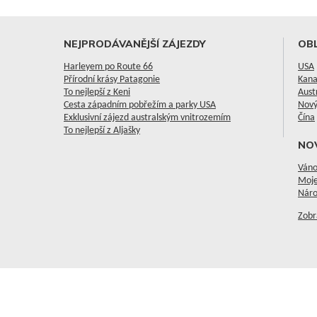
NEJPRODÁVANĚJŠÍ ZÁJEZDY
OBL
Harleyem po Route 66
USA
Přírodní krásy Patagonie
Kan
To nejlepší z Keni
Aust
Cesta západním pobřežím a parky USA
Nový
Exklusivní zájezd australským vnitrozemím
Čína
To nejlepší z Aljašky
NO
Váno
Moje
Náro
Zobr