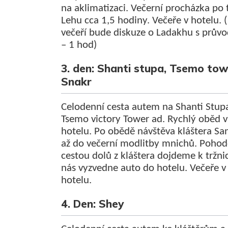
na aklimatizaci. Večerní procházka po 
Lehu cca 1,5 hodiny. Večeře v hotelu. (
večeří bude diskuze o Ladakhu s prův
– 1 hod)
3. den: Shanti stupa, Tsemo tow
Snakr
Celodenní cesta autem na Shanti Stup
Tsemo victory Tower ad. Rychlý oběd v
hotelu. Po obědě návštěva kláštera Sa
až do večerní modlitby mnichů. Poho
cestou dolů z kláštera dojdeme k tržnic
nás vyzvedne auto do hotelu. Večeře v
hotelu.
4. Den: Shey