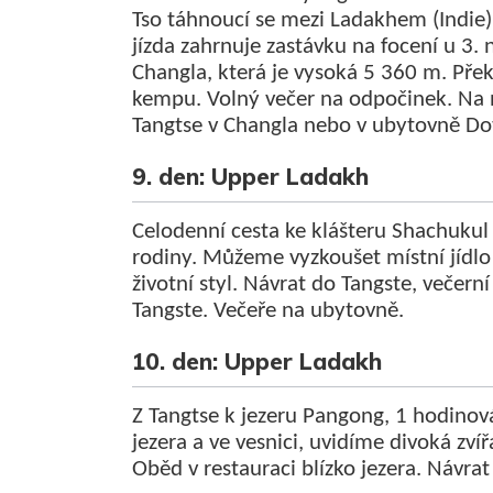
Tso táhnoucí se mezi Ladakhem (Indie)
jízda zahrnuje zastávku na focení u 3. 
Changla, která je vysoká 5 360 m. Př
kempu. Volný večer na odpočinek. Na 
Tangtse v Changla nebo v ubytovně Dot
9. den: Upper Ladakh
Celodenní cesta ke klášteru Shachukul 
rodiny. Můžeme vyzkoušet místní jídlo 
životní styl. Návrat do Tangste, večern
Tangste. Večeře na ubytovně.
10. den: Upper Ladakh
Z Tangtse k jezeru Pangong, 1 hodinová
jezera a ve vesnici, uvidíme divoká zvíř
Oběd v restauraci blízko jezera. Návra