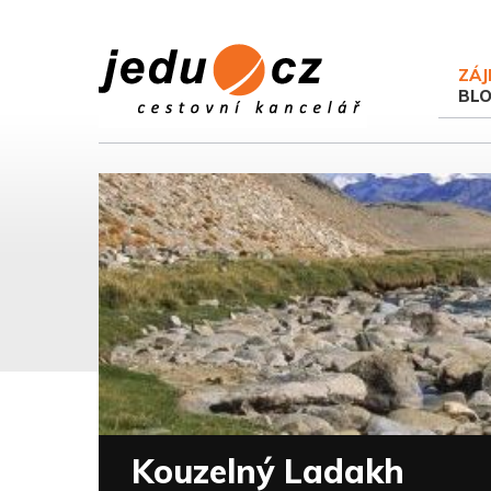
ZÁJ
BL
Kouzelný Ladakh