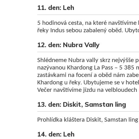
11. den: Leh
5 hodinová cesta, na které navštívíme 
řeky Indus sebou zabalený oběd. Ubyto
12. den: Nubra Vally
Shlédneme Nubra vally skrz nejvýšše po
nazývanou Khardong La Pass – 5 385 m
zastávkami na focení a oběd nám zaber
Khardong u řeky. Ubytujeme se v hote
Večer navštívíme jízdu na velbloudech
13. den: Diskit, Samstan ling
Prohlídka kláštera Diskit, Samstan ling
14. den: Leh