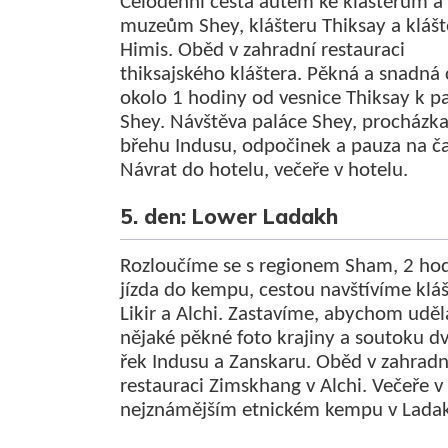
Celodenní cesta autem ke kláštěrům a
muzeům Shey, klášteru Thiksay a klášt
Himis. Oběd v zahradní restauraci
thiksajského kláštera. Pěkná a snadná 
okolo 1 hodiny od vesnice Thiksay k pa
Shey. Návštěva paláce Shey, procházk
břehu Indusu, odpočinek a pauza na ča
Návrat do hotelu, večeře v hotelu.
5. den: Lower Ladakh
Rozloučíme se s regionem Sham, 2 ho
jízda do kempu, cestou navštívíme klá
Likir a Alchi. Zastavíme, abychom uděl
nějaké pěkné foto krajiny a soutoku d
řek Indusu a Zanskaru. Oběd v zahradn
restauraci Zimskhang v Alchi. Večeře v
nejznámějším etnickém kempu v Lada