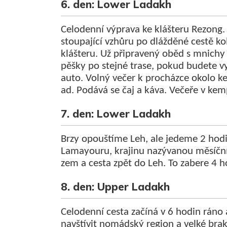
6. den: Lower Ladakh
Celodenní výprava ke klášteru Rezong.
stoupající vzhůru po dlážděné cestě k
klášteru. Už připravený oběd s mnichy 
pěšky po stejné trase, pokud budete 
auto. Volný večer k procházce okolo k
ad. Podává se čaj a káva. Večeře v kem
7. den: Lower Ladakh
Brzy opouštíme Leh, ale jedeme 2 hodin
Lamayouru, krajinu nazývanou měsíční
zem a cesta zpět do Leh. To zabere 4 h
8. den: Upper Ladakh
Celodenní cesta začíná v 6 hodin rá
navštívit nomádský region a velké bra