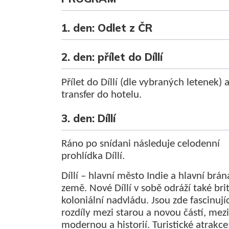
1. den: Odlet z ČR
2. den: přílet do Díllí
Přílet do Díllí (dle vybraných letenek) 
transfer do hotelu.
3. den: Díllí
Ráno po snídani následuje celodenní
prohlídka Díllí.
Díllí – hlavní město Indie a hlavní brá
země. Nové Díllí v sobě odráží také bri
koloniální nadvládu. Jsou zde fascinujíc
rozdíly mezi starou a novou částí, mezi
modernou a historií. Turistické atrakce