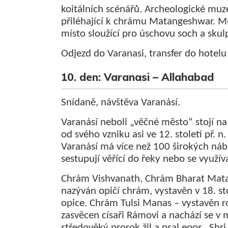
koitálních scénářů. Archeologické mu
přiléhající k chrámu Matangeshwar. M
místo sloužící pro úschovu soch a skulp
Odjezd do Varanasi, transfer do hotelu
10. den: Varanasi – Allahabad
Snídaně, návštěva Varanásí.
Varanásí neboli „věčné město“ stojí na
od svého vzniku asi ve 12. století př. n
Varanásí má více než 100 širokých nábř
sestupují věřící do řeky nebo se využ
Chrám Vishvanath, Chrám Bharat Mata
nazýván opičí chrám, vystavěn v 18. sto
opice. Chrám Tulsi Manas – vystavěn r
zasvěcen císaři Rámovi a nachází se v m
středověký prorok žil a psal epos „Shr