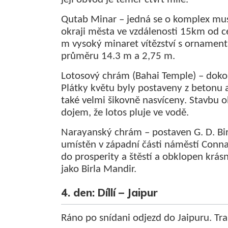
Qutab Minar – jedná se o komplex mus
okraji města ve vzdálenosti 15km od ce
m vysoký minaret vítězství s ornament
průměru 14.3 m a 2,75 m.
Lotosový chrám (Bahai Temple) – dokon
Plátky květu byly postaveny z betonu
také velmi šikovně nasvíceny. Stavbu ob
dojem, že lotos pluje ve vodě.
Narayanský chrám – postaven G. D. Bir
umístěn v západní části náměstí Conn
do prosperity a štěstí a obklopen krá
jako Birla Mandir.
4. den: Díllí – Jaipur
Ráno po snídani odjezd do Jaipuru. Tra