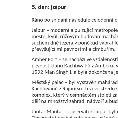
5. den: Jaipur
Ráno po snídani následuje celodenní p
Jaipur – moderní a pulzující metropol
město, kvůli růžovým budovám nacházej
suchém dně jezera v poněkud vyprahlé 
převyšující mi pevnostmi a cimbuřím.
Amber Fort – se nachází ve vzdálenosti
pevnost klanu Kachhwahů z Amberu. Vý
1592 Man Singh I. a byla dokončena j
Městský palác – byl vystavěn maháradž
Kachhwanů z Rajputsu. Leží ve středu s
komplex, který v osmnáctém století za
dělí na množství zahrad, nádvoří a bud
Jantar Mantar – observatoř Jaipur byl