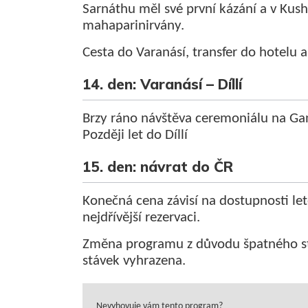
Sarnáthu měl své první kázání a v Kus
mahaparinirvány.
Cesta do Varanásí, transfer do hotelu 
14. den: Varanásí – Díllí
Brzy ráno návštěva ceremoniálu na Gan
Později let do Díllí
15. den: návrat do ČR
Konečná cena závisí na dostupnosti l
nejdřívější rezervaci.
Změna programu z důvodu špatného sta
stávek vyhrazena.
Nevyhovuje vám tento program?