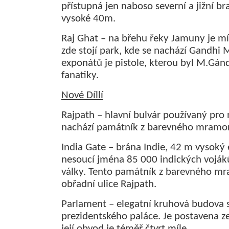
přístupná jen naboso severní a jižní br
vysoké 40m.
Raj Ghat – na břehu řeky Jamuny je 
zde stojí park, kde se nachází Gandh
exponátů je pistole, kterou byl M.Gán
fanatiky.
Nové Díllí
Rajpath – hlavní bulvár používaný pro 
nachází památník z barevného mramo
India Gate – brána Indie, 42 m vysok
nesoucí jména 85 000 indických voják
války. Tento památník z barevného mr
obřadní ulice Rajpath.
Parlament – elegatní kruhová budova 
prezidentského paláce. Je postavena z
její obvod je téměř čtvrt míle.