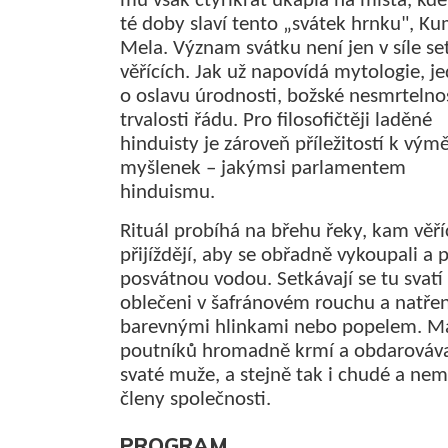
mu však čtyřikrát ukápla na místa, kde
té doby slaví tento „svátek hrnku", K
Mela. Význam svátku není jen v síle se
věřících. Jak už napovídá mytologie, j
o oslavu úrodnosti, božské nesmrtelnos
trvalosti řádu. Pro filosofičtěji laděné
hinduisty je zároveň příležitostí k vým
myšlenek – jakýmsi parlamentem
hinduismu.
Rituál probíhá na břehu řeky, kam věří
přijíždějí, aby se obřadně vykoupali a po
posvátnou vodou. Setkávají se tu svatí
oblečeni v šafránovém rouchu a natřen
barevnými hlinkami nebo popelem. M
poutníků hromadně krmí a obdarováva
svaté muže, a stejně tak i chudé a ne
členy společnosti.
PROGRAM