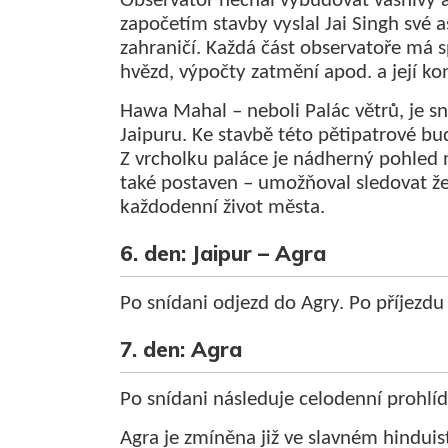
Observatoř nechal vybudovat vášnivý a
započetím stavby vyslal Jai Singh své
zahraničí. Každá část observatoře má s
hvězd, výpočty zatmění apod. a její ko
Hawa Mahal – neboli Palác větrů, je s
Jaipuru. Ke stavbě této pětipatrové bu
Z vrcholku paláce je nádherný pohled 
také postaven – umožňoval sledovat ž
každodenní život města.
6. den: Jaipur – Agra
Po snídani odjezd do Agry. Po příjezdu 
7. den: Agra
Po snídani následuje celodenní prohlíd
Agra je zmíněna již ve slavném hindu