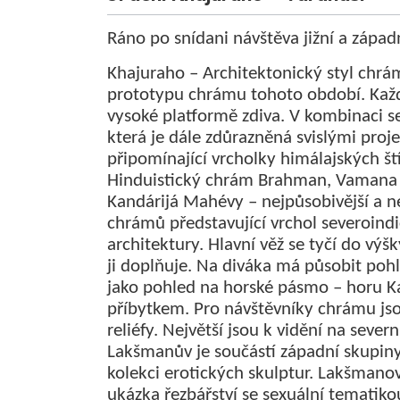
Ráno po snídani návštěva jižní a zápa
Khajuraho – Architektonický styl chrá
prototypu chrámu tohoto období. Každý
vysoké platformě zdiva. V kombinaci s
která je dále zdůrazněná svislými proje
připomínající vrcholky himálajských št
Hinduistický chrám Brahman, Vamana 
Kandárijá Mahévy – nejpůsobivější a n
chrámů představující vrchol severoin
architektury. Hlavní věž se tyčí do vý
ji doplňuje. Na diváka má působit pohl
jako pohled na horské pásmo – horu Ka
příbytkem. Pro návštěvníky chrámu jsou
reliéfy. Největší jsou k vidění na sever
Lakšmanův je součástí západní skupin
kolekci erotických skulptur. Lakšmanov
ukázka řezbářství se sexuální tematiko