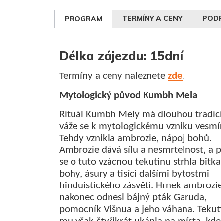
TERMÍNY A CENY
PODR
PROGRAM
Délka zájezdu: 15dní
Termíny a ceny naleznete
zde
.
Mytologický původ Kumbh Mela
Rituál Kumbh Mely má dlouhou tradici
váže se k mytologickému vzniku vesmí
Tehdy vznikla ambrozie, nápoj bohů.
Ambrozie dává sílu a nesmrtelnost, a 
se o tuto vzácnou tekutinu strhla bitk
bohy, ásury a tisíci dalšími bytostmi
hinduistického zásvětí. Hrnek ambrozi
nakonec odnesl bájný pták Garuda,
pomocník Višnua a jeho váhana. Tekut