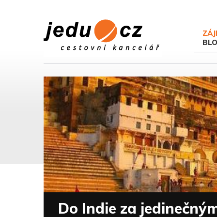
ZÁJ
BL
Do Indie za jedinečný