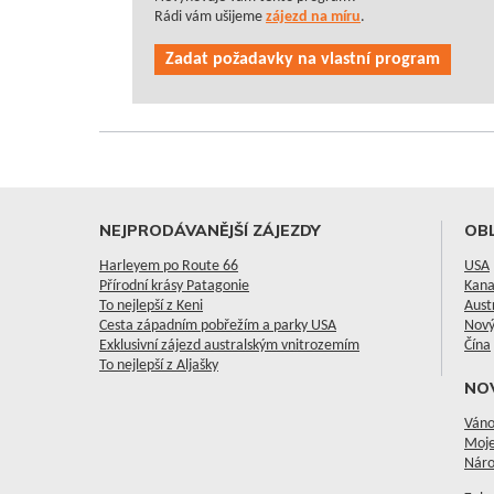
Rádi vám ušijeme
zájezd na míru
.
Zadat požadavky na vlastní program
NEJPRODÁVANĚJŠÍ ZÁJEZDY
OBL
Harleyem po Route 66
USA
Přírodní krásy Patagonie
Kan
To nejlepší z Keni
Aust
Cesta západním pobřežím a parky USA
Nový
Exklusivní zájezd australským vnitrozemím
Čína
To nejlepší z Aljašky
NO
Váno
Moje
Náro