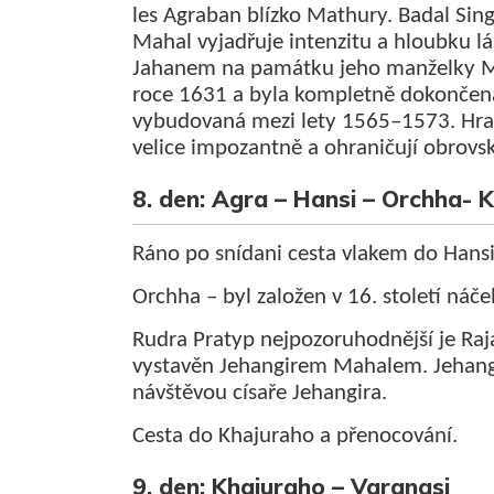
les Agraban blízko Mathury. Badal Sing
Mahal vyjadřuje intenzitu a hloubku l
Jahanem na památku jeho manželky M
roce 1631 a byla kompletně dokončena
vybudovaná mezi lety 1565–1573. Hra
velice impozantně a ohraničují obrovs
8. den: Agra – Hansi – Orchha- 
Ráno po snídani cesta vlakem do Hansi
Orchha – byl založen v 16. století ná
Rudra Pratyp nejpozoruhodnější je Raja
vystavěn Jehangirem Mahalem. Jehangi
návštěvou císaře Jehangira.
Cesta do Khajuraho a přenocování.
9. den: Khajuraho – Varanasi