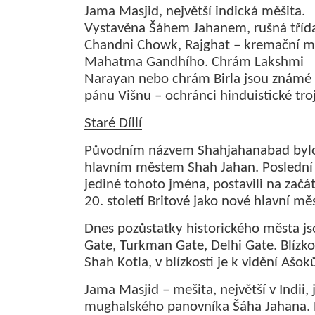
Jama Masjid, největší indická měšita.
Vystavěna Šáhem Jahanem, rušná tříd
Chandni Chowk, Rajghat – kremační m
Mahatma Gandhího. Chrám Lakshmi
Narayan nebo chrám Birla jsou známé 
pánu Višnu – ochránci hinduistické troj
Staré Díllí
Původním názvem Shahjahanabad byl
hlavním městem Shah Jahan. Poslední 
jediné tohoto jména, postavili na začá
20. století Britové jako nové hlavní mě
Dnes pozůstatky historického města js
Gate, Turkman Gate, Delhi Gate. Blízko
Shah Kotla, v blízkosti je k vidění Ašok
Jama Masjid – mešita, největší v Indii,
mughalského panovníka Šáha Jahana. 