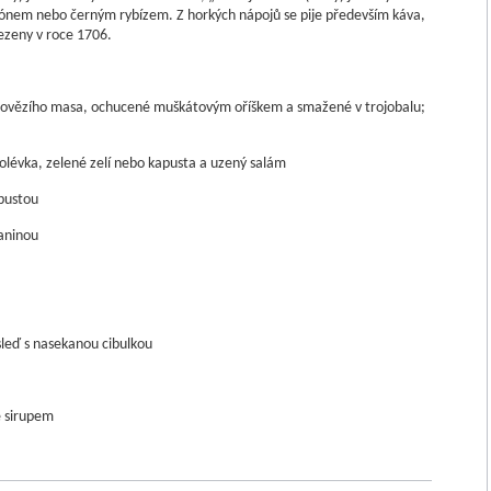
trónem nebo černým rybízem. Z horkých nápojů se pije především káva,
ezeny v roce 1706.
 hovězího masa, ochucené muškátovým oříškem a smažené v trojobalu;
lévka, zelené zelí nebo kapusta a uzený salám
pustou
laninou
sleď s nasekanou cibulkou
e sirupem