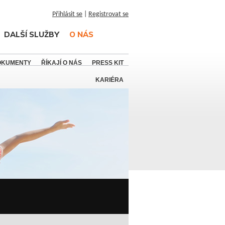
Přihlásit se
|
Registrovat se
DALŠÍ SLUŽBY
O NÁS
OKUMENTY
ŘÍKAJÍ O NÁS
PRESS KIT
KARIÉRA