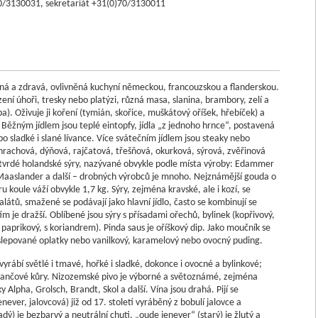
)70/3130031, sekretariát +31(0)70/3130011
á a zdravá, ovlivněná kuchyní německou, francouzskou a flanderskou.
zení úhoři, tresky nebo platýzi, různá masa, slanina, brambory, zelí a
). Oživuje ji koření (tymián, skořice, muškátový oříšek, hřebíček) a
Běžným jídlem jsou teplé eintopfy, jídla „z jednoho hrnce“, postavená
 sladké i slané lívance. Více svátečním jídlem jsou steaky nebo
d hrachová, dýňová, rajčatová, třešňová, okurková, sýrová, zvěřinová
 tvrdé holandské sýry, nazývané obvykle podle místa výroby: Edammer
aslander a další – drobných výrobců je mnoho. Nejznámější gouda o
u koule váží obvykle 1,7 kg. Sýry, zejména kravské, ale i kozí, se
salátů, smažené se podávají jako hlavní jídlo, často se kombinují se
m je dražší. Oblíbené jsou sýry s přísadami ořechů, bylinek (kopřivový,
paprikový, s koriandrem). Pinda saus je oříškový dip. Jako moučník se
 slepované oplatky nebo vanilkový, karamelový nebo ovocný puding.
vyrábí světlé i tmavé, hořké i sladké, dokonce i ovocné a bylinkové;
merančové kůry. Nizozemské pivo je výborné a světoznámé, zejména
Alpha, Grolsch, Brandt, Skol a další. Vína jsou drahá. Pijí se
ver, jalovcová) již od 17. století vyráběný z bobulí jalovce a
ý) je bezbarvý a neutrální chuti, „oude jenever“ (starý) je žlutý a