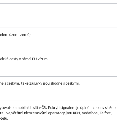
a celém území země)
stické cesty v rámci EU vízum.
dně s českým, také zásuvky jsou shodné s českými.
vatele mobilních sítí v ČR. Pokrytí signálem je úplné, na ceny služeb
ra. Největšími nizozemskými operátory jsou KPN, Vodafone, Telfort,
otelu.