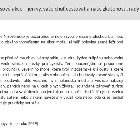
vé akce – jen vy, vaše chuť cestovat a naše zkušenosti, rady a
ené Nizozemsko je pozoruhodné nejen svou převážně plochou krajinou,
lo získáno vysoušením na úkor moře. Téměř polovina země leží pod
e před očima objeví větrný mlýn, kus sýra, kytice tulipánu nebo vodní
vedle silnice a stezky pro cyklisty. Těm poučenějším se připomene
l provincií u Severního moře, které tvoří nizozemské království a které
asto i s nepřízní historie, aby v obdobích klidu budovaly krásné stavby či
 proslavili. Tohle všechno nyní holandská města a vesnice nabízejí
h, parcích nebo na ulicích plných života. Holanďané zároveň turistu
 či na loď a svoji dovolenou jen tak neprolenošil. Hustá síť cyklostezek a
sty autem nebo vlakem návštěvník využil kola nebo lodě či se nechal
duje prakticky neustále.
obyvatel (k roku 2019)