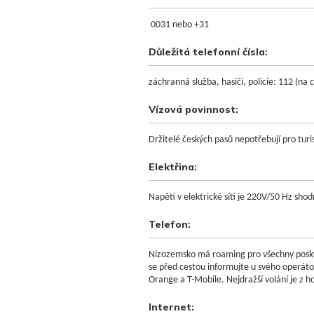
0031 nebo +31
Důležitá telefonní čísla
:
záchranná služba, hasiči, policie: 112 (n
Vízová povinnost:
Držitelé českých pasů nepotřebují pro turi
Elektřina:
Napětí v elektrické síti je 220V/50 Hz sho
Telefon:
Nizozemsko má roaming pro všechny poskyto
se před cestou informujte u svého operáto
Orange a T-Mobile. Nejdražší volání je z h
Internet: