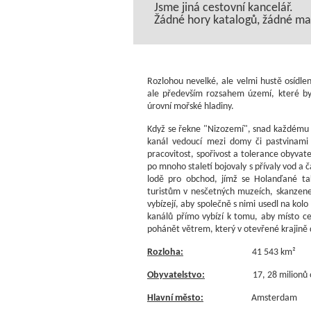
Jsme jiná cestovní kancelář.
Žádné hory katalogů, žádné maso
Rozlohou nevelké, ale velmi hustě osídl
ale především rozsahem území, které by
úrovní mořské hladiny.
Když se řekne "Nizozemí", snad každému s
kanál vedoucí mezi domy či pastvinami 
pracovitost, spořivost a tolerance obyvate
po mnoho staletí bojovaly s přívaly vod a č
lodě pro obchod, jímž se Holanďané tak
turistům v nesčetných muzeích, skanzenec
vybízejí, aby společně s nimi usedl na kolo
kanálů přímo vybízí k tomu, aby místo ce
pohánět větrem, který v otevřené krajině 
Rozloha:
41 543 km²
Obyvatelstvo:
17, 28 milionů 
Hlavní město:
Amsterdam