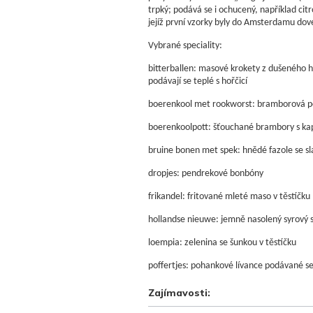
trpký; podává se i ochucený, například ci
jejíž první vzorky byly do Amsterdamu dov
Vybrané speciality:
bitterballen: masové krokety z dušeného
podávají se teplé s hořčicí
boerenkool met rookworst: bramborová po
boerenkoolpott: šťouchané brambory s ka
bruine bonen met spek: hnědé fazole se s
dropjes: pendrekové bonbóny
frikandel: fritované mleté maso v těstíčku
hollandse nieuwe: jemně nasolený syrový 
loempia: zelenina se šunkou v těstíčku
poffertjes: pohankové lívance podávané s
Zajímavosti: