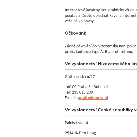
Internetové kavárny jsou prakticky všude a s
počítači můžete objednat kávu) a internet 
veřejné knihovny.
Očkování:
Žádné očkování do Nizozemska není povinn
proti žloutence typu A, B a proti tetanu.
Velvyslanectví Nizozemského krá
Gotthardská 6/27
160 00 Praha 6 - Bubeneč
Tel: 233 015 200
E-mail:
pra@minbuza.nl
Velvyslanectví České republiky 
Paleisstraat 4
2514 JA Den Haag