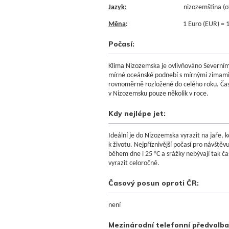
Jazyk:
nizozemština (of
Měna
:
1 Euro (EUR) = 
Počasí:
Klima Nizozemska je ovlivňováno Severní
mírné oceánské podnebí s mírnými zimami, n
rovnoměrně rozložené do celého roku. Čas
v Nizozemsku pouze několik v roce.
Kdy nejlépe jet:
Ideální je do Nizozemska vyrazit na jaře, 
k životu. Nejpříznivější počasí pro návšt
během dne i 25 °C a srážky nebývají tak č
vyrazit celoročně.
Časový posun oproti ČR:
není
Mezinárodní telefonní předvolba