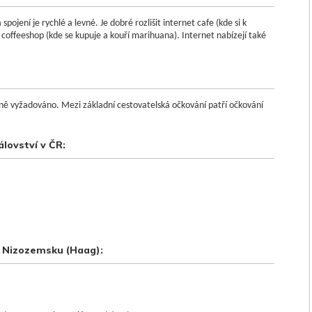
pojení je rychlé a levné. Je dobré rozlišit internet cafe (kde si k
coffeeshop (kde se kupuje a kouří marihuana). Internet nabízejí také
ě vyžadováno. Mezi základní cestovatelská očkování patří očkování
lovství v ČR:
v Nizozemsku (Haag):