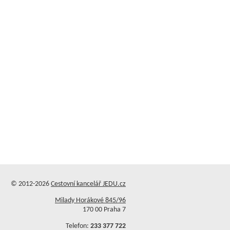
© 2012-2026
Cestovní kancelář JEDU.cz
Milady Horákové 845/96
170 00 Praha 7
Telefon:
233 377 722