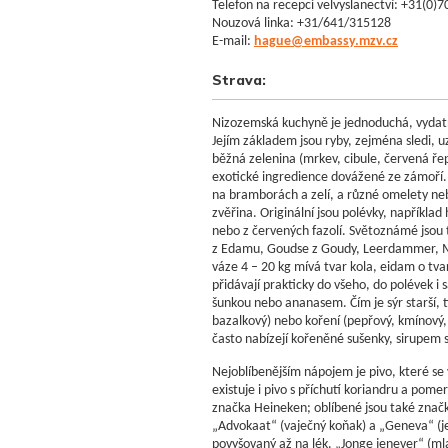
Telefon na recepci velvyslanectví: +31(0
Nouzová linka: +31/641/315128
E-mail:
hague@embassy.mzv.cz
Strava:
Nizozemská kuchyně je jednoduchá, vydatn
Jejím základem jsou ryby, zejména sledi, u
běžná zelenina (mrkev, cibule, červená řepa
exotické ingredience dovážené ze zámoří. 
na bramborách a zelí, a různé omelety nebo
zvěřina. Originální jsou polévky, napříkla
nebo z červených fazolí. Světoznámé jsou
z Edamu, Goudse z Goudy, Leerdammer, Ma
váze 4 – 20 kg mívá tvar kola, eidam o tvar
přidávají prakticky do všeho, do polévek i 
šunkou nebo ananasem. Čím je sýr starší, tí
bazalkový) nebo koření (pepřový, kmínový, 
často nabízejí kořeněné sušenky, sirupem
Nejoblíbenějším nápojem je pivo, které se 
existuje i pivo s příchutí koriandru a po
značka Heineken; oblíbené jsou také značky 
„Advokaat“ (vaječný koňak) a „Geneva“ (jene
povyšovaný až na lék. „Jonge jenever“ (mlad