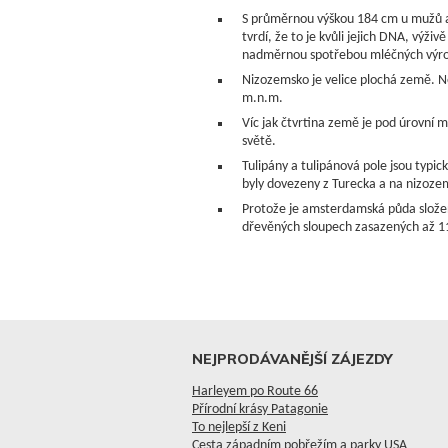
S průměrnou výškou 184 cm u mužů a
tvrdí, že to je kvůli jejich DNA, výži
nadměrnou spotřebou mléčných výr
Nizozemsko je velice plochá země. N
m.n.m.
Víc jak čtvrtina země je pod úrovní 
světě.
Tulipány a tulipánová pole jsou typic
byly dovezeny z Turecka a na nizozem
Protože je amsterdamská půda složen
dřevěných sloupech zasazených až 11
NEJPRODÁVANĚJŠÍ ZÁJEZDY
Harleyem po Route 66
Přírodní krásy Patagonie
To nejlepší z Keni
Cesta západním pobřežím a parky USA