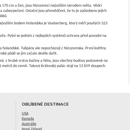
 170 cm u žen, jsou Nizozemci nejvyšším národem světa. Vědci
vě a zabezpečení. Ostatní jsou přesvědčeni, že to je způsobeno jejich
obků.
ejvyšším bodem Holandska je Vaalserberg, který měří pouhých 323
moře. Pyšní se jedním z nejlepších systémů ochrany před povodní na
ky holandské. Tulipány ale nepocházejí z Nizozemska. První květiny
ské půdě se jim začalo skvěle dařit.
á z hrubé vrstvy bažiny a hlíny, jsou všechny budovy postavené na
 metrů do země. Takový Královský palác stojí na 13 659 sloupech.
OBLÍBENÉ DESTINACE
USA
Kanada
Austrálie
Nový Zéland