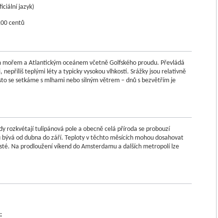
iciální jazyk)
100 centů
m mořem a Atlantickým oceánem včetně Golfského proudu. Převládá
epříliš teplými léty a typicky vysokou vlhkostí. Srážky jsou relativně
to se setkáme s mlhami nebo silným větrem – dnů s bezvětřím je
kdy rozkvétají tulipánová pole a obecně celá příroda se probouzí
ěvu bývá od dubna do září. Teploty v těchto měsících mohou dosahovat
asté. Na prodloužení víkend do Amsterdamu a dalších metropolí lze
: