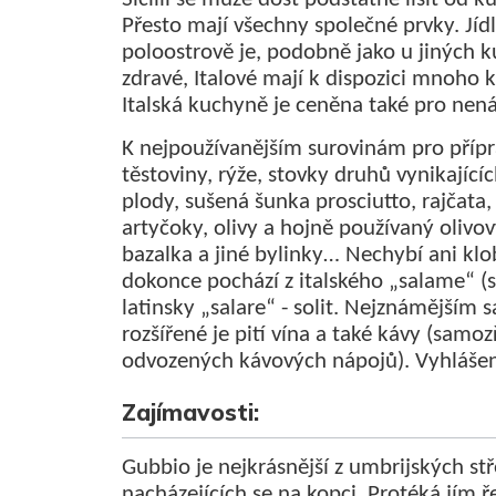
Přesto mají všechny společné prvky. Jí
poloostrově je, podobně jako u jiných k
zdravé, Italové mají k dispozici mnoho k
Italská kuchyně je ceněna také pro nen
K nejpoužívanějším surovinám pro přípr
těstoviny, rýže, stovky druhů vynikající
plody, sušená šunka prosciutto, rajčata, 
artyčoky, olivy a hojně používaný olivo
bazalka a jiné bylinky… Nechybí ani klo
dokonce pochází z italského „salame“ (
latinsky „salare“ - solit. Nejznámějším 
rozšířené je pití vína a také kávy (samoz
odvozených kávových nápojů). Vyhlášená 
Zajímavosti:
Gubbio je nejkrásnější z umbrijských s
nacházejících se na kopci. Protéká jím