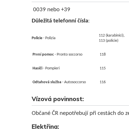
0039 nebo +39
Důležitá telefonní čísla
:
112 (karabiníci),
Policie
- Polizia
113 (policie)
První pomoc
- Pronto soccorso
118
Hasiči
- Pompieri
115
Odtahová služba
- Autosoccorso
116
Vízová povinnost:
Občané ČR nepotřebují při cestách do z
Elektřina: