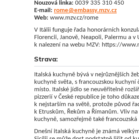
Nouzová linka:
0039 335 310 450
E-mail:
rome@embassy.mzv.cz
Web:
www.mzv.cz/rome
V Itálii funguje řada honorárních konzul
Florencii, Janově, Neapoli, Palermu a v 
k nalezení na webu MZV: https://www.m
Strava:
Italská kuchyně bývá v nejrůznějších žeb
kuchyně světa, s francouzskou kuchyní 
místo. Italské jídlo se neuvěřitelně rozší
pizzerií v České republice je toho důkaz
k nejstarším na světě, protože původ ř
k Etruskům, Řekům a Římanům. Vliv na 
kuchyně, samozřejmě také francouzská a
Dnešní italská kuchyně je známá velkým
Sicílii se může dost podstatně lišit od