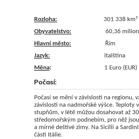
Rozloha:
301 338 km²
Obyvatelstvo:
60,36 milionů o
Hlavní město:
Řím
Jazyk:
italština
Měna
:
1 Euro (EUR) = 1
Počasí:
Počasí se mění v závislosti na regionu, 
závislosti na nadmořské výšce. Teploty v
stupňům, v létě můžou dosahovat až 30°C.
středomořským podnebím, pro něž jsou 
a mírné deštivé zimy. Na Sicílii a Sardin
části Itálie.