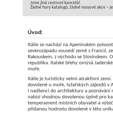
Jsme jiná cestovní kancelář.
Žádné hory katalogů, žádné masové akce – jen 
Úvod:
Itálie se nachází na Apeninském poloostr
severozápadu sousedí země s Francií, z
Rakouskem, z východu se Slovinskem. Ofi
republika. Italské břehy omývá Jaderské
moře.
Itálie je turisticky velmi atraktivní zemí
dovolené u moře, lyžařských zájezdů v Al
i nadšenci do architektury a poznávání m
nabízí vhodnou dovolenou úplně pro kaž
temperament místních obyvatel a výteč
přidanou hodnotu dovolené v této uniká