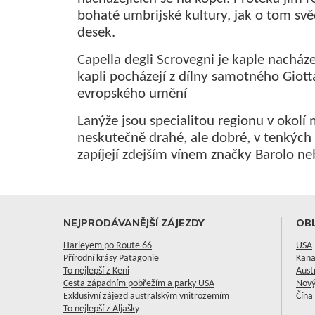
bohaté umbrijské kultury, jak o tom sv
desek.
Capella degli Scrovegni je kaple nacházej
kapli pocházejí z dílny samotného Giotta
evropského umění
Lanýže jsou specialitou regionu v okolí
neskutečně drahé, ale dobré, v tenkých p
zapíjejí zdejším vínem značky Barolo n
NEJPRODÁVANĚJŠÍ ZÁJEZDY
OBL
Harleyem po Route 66
USA
Přírodní krásy Patagonie
Kan
To nejlepší z Keni
Aust
Cesta západním pobřežím a parky USA
Nový
Exklusivní zájezd australským vnitrozemím
Čína
To nejlepší z Aljašky