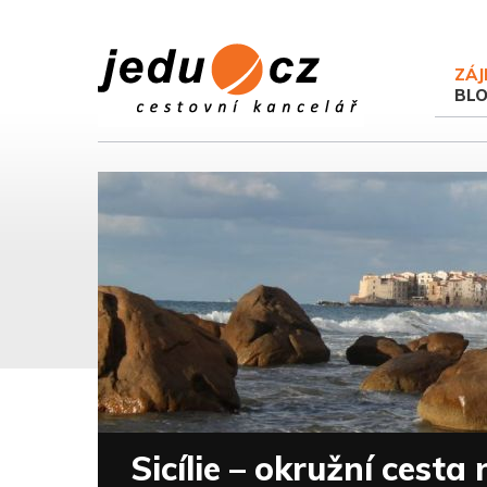
ZÁJ
BL
Sicílie – okružní cesta 