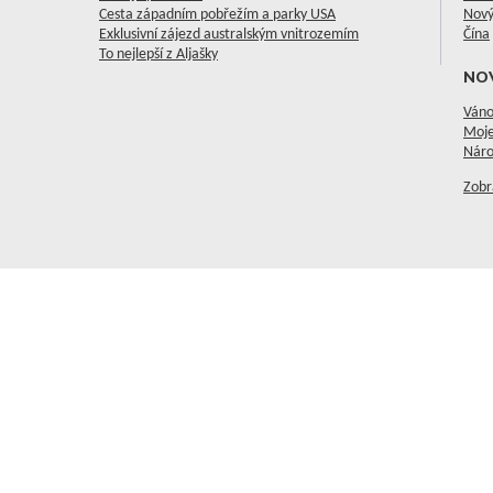
Cesta západním pobřežím a parky USA
Nový
Exklusivní zájezd australským vnitrozemím
Čína
To nejlepší z Aljašky
NO
Váno
Moje
Náro
Zobr