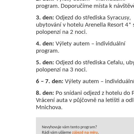
program. Doporučíme místa k návštěv
3. den:
Odjezd do střediska Syracusy,
ubytování v hotelu Arenella Resort 4* 
polopenzí na 2 noci.
4. den:
Výlety autem – individuální
program.
5. den:
Odjezd do střediska Cefalu, ub
polopenzí na 3 noci.
6 – 7. den:
Výlety autem – individuáln
8. den:
Po snídani odjezd z hotelu do 
Vrácení auta v půjčovně na letišti a o
Mnichova.
Nevyhovuje vám tento program?
Rádi vám ušijeme
zájezd na míru
.